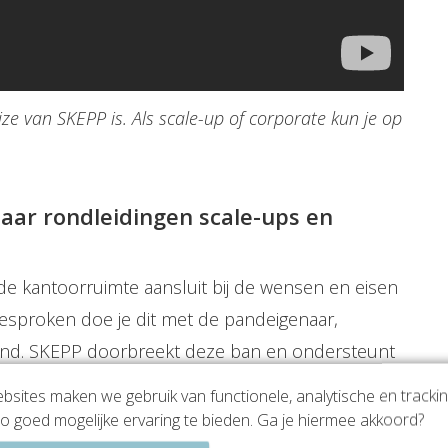
jze van SKEPP is. Als scale-up of corporate kun je op
aar rondleidingen scale-ups en
 de kantoorruimte aansluit bij de wensen en eisen
gesproken doe je dit met de pandeigenaar,
and. SKEPP doorbreekt deze ban en ondersteunt
dleiding. Het grote voordeel is dat je op deze
sites maken we gebruik van functionele, analytische en tracki
die je tijdens de zoektocht naar kantoorruimte
o goed mogelijke ervaring te bieden. Ga je hiermee akkoord?
erkt de broker van SKEPP zich door