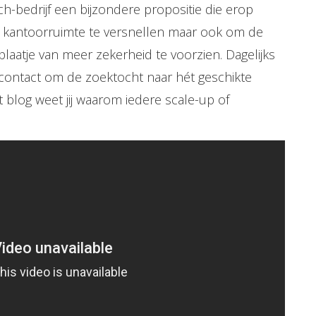
ch-bedrijf een bijzondere propositie die erop
te kantoorruimte te versnellen maar ook om de
plaatje van meer zekerheid te voorzien. Dagelijks
in contact om de zoektocht naar hét geschikte
t blog weet jij waarom iedere scale-up of
!