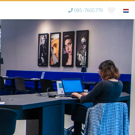
085-7605770
Bereikbaar tot
×