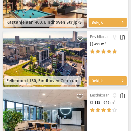
Kastanjelaan 400, Eindhoven Strijp-S
Bekijk
Beschikbaar
2
495 m
Fellenoord 130, Eindhoven Centrum
Bekijk
Beschikbaar
2
115 - 616 m