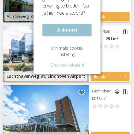
ervaring te bieden. Ga
je hiermee akkoord?
Achtseweg Zuid 221, Eindhoven Strijp-S
Bekijk
Akkoord
Beschikbaar
2
29 - 1251 m
Minimale cookie-
instelling
Ons cookiebeleid
Luchthavenweg 81, Eindhoven Airport
Bekijk
Beschikbaar
2
22 m