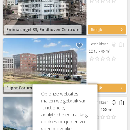
Emmasingel 33, Eindhoven Centrum
Bekijk
Beschikbaar
2
15 - 46 m
Flight Forum 760-780, Eindhoven Airport
Bekijk
Op onze websites
maken we gebruik van
Beschikbaar
functionele,
2
12 - 100 m
analytische en tracking
cookies om je een zo
goed mogelijke