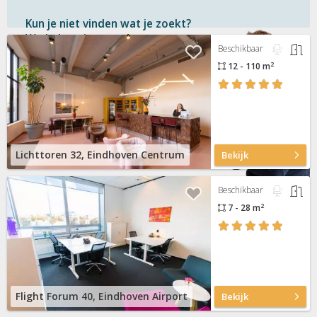
Kun je niet vinden wat je zoekt?
We helpen je graag!
Beschikbaar
2
12 - 110 m
Gratis
en vrijblijvend
Binnen 1 uur
antwoord
Persoonlijke hulp
Neem contact op
Lichttoren 32, Eindhoven Centrum
Bekijk
Beschikbaar
2
7 - 28 m
Flight Forum 40, Eindhoven Airport
Bekijk