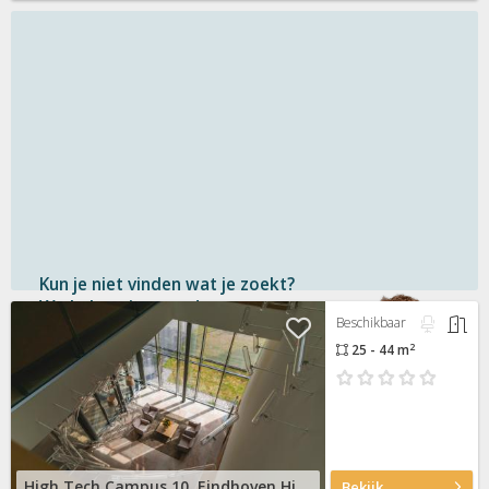
Kun je niet vinden wat je zoekt?
We helpen je graag!
Beschikbaar
2
25 - 44 m
Gratis
en vrijblijvend
Binnen 1 uur
antwoord
Persoonlijke hulp
Neem contact op
High Tech Campus 10, Eindhoven High Tech Campus
Bekijk