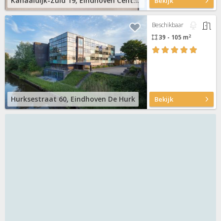
Kanaaldijk-Zuid 19, Eindhoven Centrum
Bekijk
Beschikbaar
2
39 - 105 m
Hurksestraat 60, Eindhoven De Hurk
Bekijk