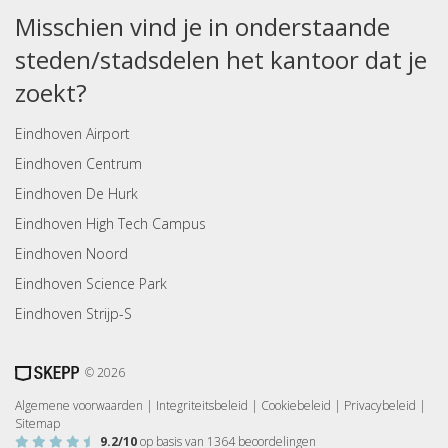
Misschien vind je in onderstaande
steden/stadsdelen het kantoor dat je
zoekt?
Eindhoven Airport
Eindhoven Centrum
Eindhoven De Hurk
Eindhoven High Tech Campus
Eindhoven Noord
Eindhoven Science Park
Eindhoven Strijp-S
© 2026
Algemene voorwaarden
|
Integriteitsbeleid
|
Cookiebeleid
|
Privacybeleid
|
Sitemap
9.2
/10
op basis van
1364
beoordelingen