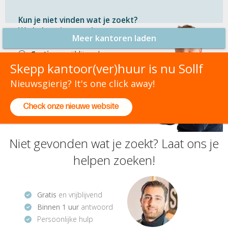
Kun je niet vinden wat je zoekt?
We helpen je graag!
Meer kantoren laden
Gratis
en vrijblijvend
Binnen 1 uur
antwoord
Skepp kantoor(ver)huur is nu Sollf
Persoonlijke hulp
Nieuwsgierig? It's one click away!
Check onze nieuwe website
Neem contact op
Niet gevonden wat je zoekt? Laat ons je
helpen zoeken!
Gratis
en vrijblijvend
Binnen 1 uur
antwoord
Persoonlijke hulp