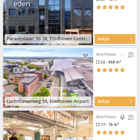
Paradijslaan 30-38, Eindhoven Centrum
Bekijk
Beschikbaar
2
32 - 668 m
Luchthavenweg 55, Eindhoven Airport
Bekijk
Beschikbaar
2
17 - 76 m