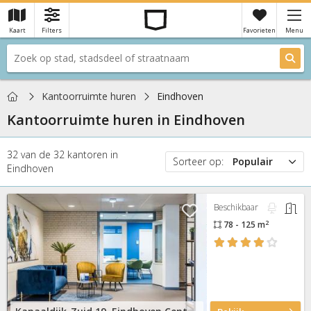
Kaart
Filters
Favorieten
Menu
×
Je hebt nog geen favorieten
Home
Kantoorruimte huren
Eindhoven
Kantoorruimte huren in
Eindhoven
32
van de
32
kantoren
in
Sorteer op:
Populair
Eindhoven
Populair
Prijs
Beschikbaar
Nieuw
2
78 - 125 m