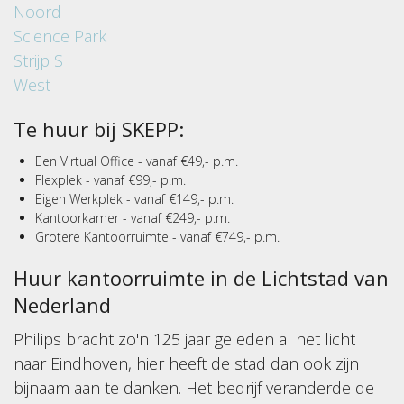
Noord
Science Park
Strijp S
West
Te huur bij SKEPP:
Een Virtual Office - vanaf €49,- p.m.
Flexplek - vanaf €99,- p.m.
Eigen Werkplek - vanaf €149,- p.m.
Kantoorkamer - vanaf €249,- p.m.
Grotere Kantoorruimte - vanaf €749,- p.m.
Huur kantoorruimte in de Lichtstad van
Nederland
Philips bracht zo'n 125 jaar geleden al het licht
naar Eindhoven, hier heeft de stad dan ook zijn
bijnaam aan te danken. Het bedrijf veranderde de