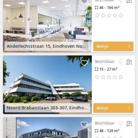
2
46 - 166 m
Anderlechtstraat 15, Eindhoven Noord
Bekijk
Beschikbaar
2
15 - 27 m
Noord Brabantlaan 303-307, Eindhoven De Hurk
Bekijk
Beschikbaar
2
48 - 120 m