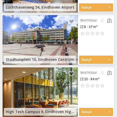
Luchthavenweg 54, Eindhoven Airport
Bekijk
Beschikbaar
2
8 - 37 m
Stadhuisplein 10, Eindhoven Centrum
Bekijk
Beschikbaar
2
23 - 84 m
High Tech Campus 9, Eindhoven High Tech Campus
Bekijk