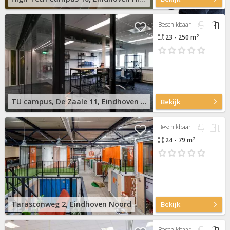
Beschikbaar
2
23 - 250 m
TU campus, De Zaale 11, Eindhoven High Tech Campus
Bekijk
Beschikbaar
2
24 - 79 m
Tarasconweg 2, Eindhoven Noord
Bekijk
Beschikbaar