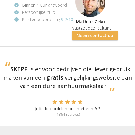
Binnen 1 uur
antwoord
Persoonlijke hulp
Klantenbeoordeling
9.2/10
Mathios Zeko
Vastgoedconsultant
Neem contact op
SKEPP
is er voor bedrijven die liever gebruik
maken van een
gratis
vergelijkingswebsite dan
van een dure aanhuurmakelaar.
Jullie beoordelen ons met een
9.2
(
1364
reviews)