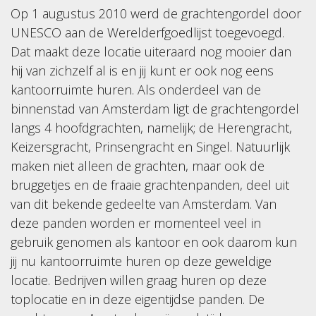
Op 1 augustus 2010 werd de grachtengordel door
UNESCO aan de Werelderfgoedlijst toegevoegd.
Dat maakt deze locatie uiteraard nog mooier dan
hij van zichzelf al is en jij kunt er ook nog eens
kantoorruimte huren. Als onderdeel van de
binnenstad van Amsterdam ligt de grachtengordel
langs 4 hoofdgrachten, namelijk; de Herengracht,
Keizersgracht, Prinsengracht en Singel. Natuurlijk
maken niet alleen de grachten, maar ook de
bruggetjes en de fraaie grachtenpanden, deel uit
van dit bekende gedeelte van Amsterdam. Van
deze panden worden er momenteel veel in
gebruik genomen als kantoor en ook daarom kun
jij nu kantoorruimte huren op deze geweldige
locatie. Bedrijven willen graag huren op deze
toplocatie en in deze eigentijdse panden. De