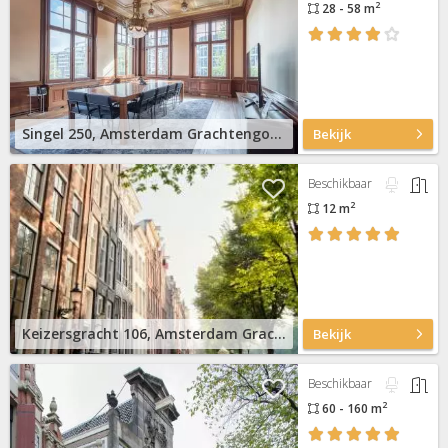
2
28 - 58 m
Singel 250, Amsterdam Grachtengordel
Bekijk
Beschikbaar
2
12 m
Keizersgracht 106, Amsterdam Grachtengordel
Bekijk
Beschikbaar
2
60 - 160 m