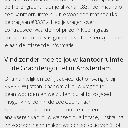
de Herengracht huur je al vanaf €83,- per maand of
een kantoorruimte huur je voor een maandelijks
bedrag van €3333,-. Heb je vragen over
contractvoorwaarden of prijzen? Neem gratis
contact op onze vastgoedconsultants en zij helpen
je aan de missende informatie.
Vind zonder moeite jouw kantoorruimte
in de Grachtengordel in Amsterdam
Onafhankelijk en eerlijk advies, dat ontvang je bij
SKEPP. Wij staan klaar om al jouw vragen te
beantwoorden en we zullen jou altijd zo goed
mogelijk helpen in de zoektocht naar
kantoorruimte. Door het doornemen en
analyseren van jouw wensen qua locatie, uitstraling
en voorzieningen maken we een selectie van 3 tot