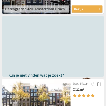
Herengracht 420, Amsterdam Grachtengordel
Bekijk
Kun je niet vinden wat je zoekt?
We helpen je graag!
Beschikbaar
2
22 m
Gratis
en vrijblijvend
Binnen 1 uur
antwoord
Persoonlijke hulp