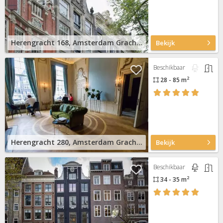
Herengracht 168, Amsterdam Grachtengordel
Bekijk
Beschikbaar
2
28 - 85 m
Herengracht 280, Amsterdam Grachtengordel
Bekijk
Beschikbaar
2
34 - 35 m