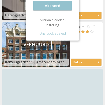
Akkoord
Herengracht 495, Amsterdam Grachtengordel
Bekijk
Minimale cookie-
instelling
Verhuurd
Ons cookiebeleid
VERHUURD
Keizersgracht 119, Amsterdam Grachtengordel
Bekijk