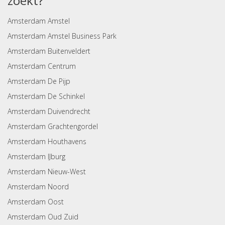
zoekt?
Amsterdam Amstel
Amsterdam Amstel Business Park
Amsterdam Buitenveldert
Amsterdam Centrum
Amsterdam De Pijp
Amsterdam De Schinkel
Amsterdam Duivendrecht
Amsterdam Grachtengordel
Amsterdam Houthavens
Amsterdam IJburg
Amsterdam Nieuw-West
Amsterdam Noord
Amsterdam Oost
Amsterdam Oud Zuid