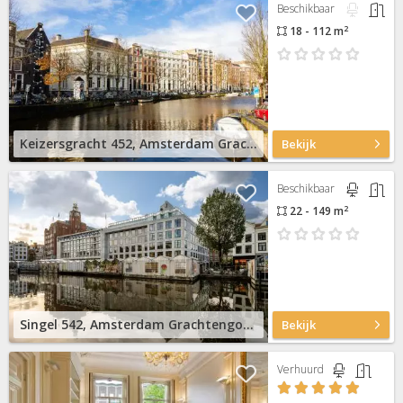
Beschikbaar
2
18 - 112 m
Keizersgracht 452, Amsterdam Grachtengordel
Bekijk
Beschikbaar
2
22 - 149 m
Singel 542, Amsterdam Grachtengordel
Bekijk
Verhuurd