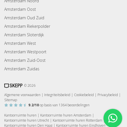
Amsterdam Noord
Amsterdam Oost
Amsterdam Oud Zuid
Amsterdam Riekerpolder
Amsterdam Sloterdijk
Amsterdam West
Amsterdam Westpoort
Amsterdam Zuid-Oost
Amsterdam Zuidas
© 2026
Algemene voorwaarden
|
Integriteitsbeleid
|
Cookiebeleid
|
Privacybeleid
|
Sitemap
9.2
/10
op basis van
1364
beoordelingen
Kantoorruimte huren
|
Kantoorruimte huren Amsterdam
|
Kantoorruimte huren Utrecht
|
Kantoorruimte huren Rotterdam
|
Kantoorruimte huren Den Haag
|
Kantoorruimte huren Eindhoven