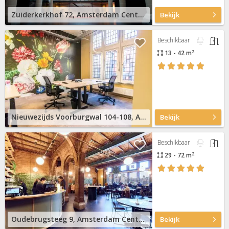
Zuiderkerkhof 72, Amsterdam Centrum
Bekijk
Beschikbaar
2
13 - 42 m
Nieuwezijds Voorburgwal 104-108, Amsterdam Centrum
Bekijk
Beschikbaar
2
29 - 72 m
Oudebrugsteeg 9, Amsterdam Centrum
Bekijk