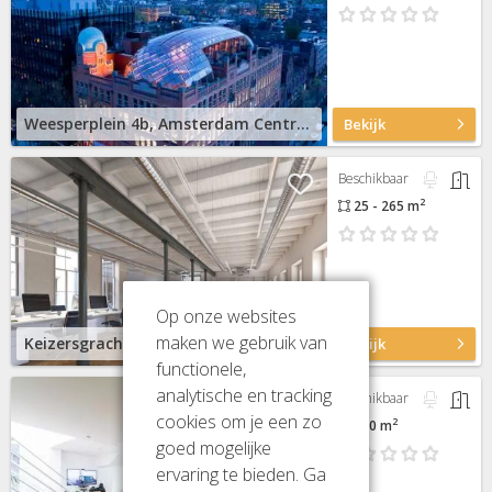
Weesperplein 4b, Amsterdam Centrum
Bekijk
Beschikbaar
2
25 - 265 m
Op onze websites
maken we gebruik van
Keizersgracht 125-127, Amsterdam Centrum
Bekijk
functionele,
analytische en tracking
Beschikbaar
cookies om je een zo
2
260 m
goed mogelijke
ervaring te bieden. Ga