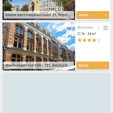
Kleine Gartmanplantsoen 21, Amsterdam Centrum
Bekijk
Beschikbaar
2
16 - 34 m
Warmoesstraat 149 - 151, Amsterdam Centrum
Bekijk