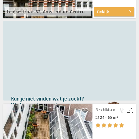
Leidsestraat 32, Amsterdam Centrum
Bekijk
Kun je niet vinden wat je zoekt?
We helpen je graag!
Beschikbaar
2
24 - 65 m
Gratis
en vrijblijvend
Binnen 1 uur
antwoord
Persoonlijke hulp