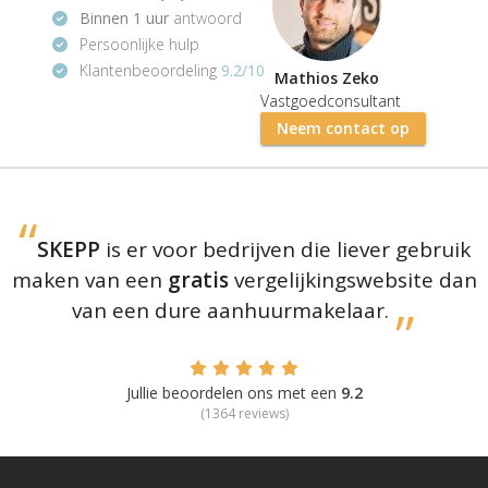
Binnen 1 uur
antwoord
Persoonlijke hulp
Klantenbeoordeling
9.2/10
Mathios Zeko
Vastgoedconsultant
Neem contact op
SKEPP
is er voor bedrijven die liever gebruik
maken van een
gratis
vergelijkingswebsite dan
van een dure aanhuurmakelaar.
Jullie beoordelen ons met een
9.2
(
1364
reviews)