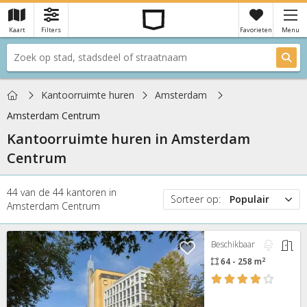
Kaart
Filters
Favorieten
Menu
×
Je hebt nog geen favorieten
Home
Kantoorruimte huren
Amsterdam
Amsterdam Centrum
Kantoorruimte huren in
Amsterdam
Centrum
44
van de
44
kantoren
in
Sorteer op:
Populair
Amsterdam Centrum
Populair
Prijs
Beschikbaar
Nieuw
2
64 - 258 m