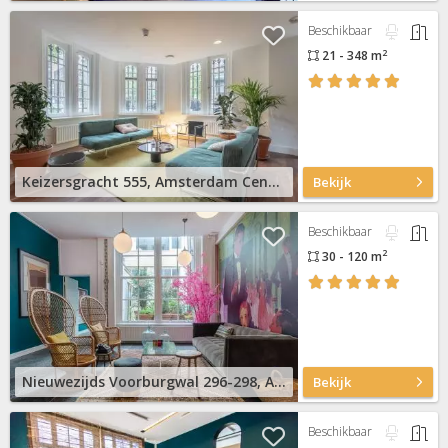
Beschikbaar
2
21 - 348 m
Keizersgracht 555, Amsterdam Centrum
Bekijk
Beschikbaar
2
30 - 120 m
Nieuwezijds Voorburgwal 296-298, Amsterdam Centrum
Bekijk
Beschikbaar