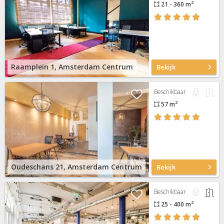
2
21 - 360 m
Raamplein 1, Amsterdam Centrum
Bekijk
Beschikbaar
2
57 m
Oudeschans 21, Amsterdam Centrum
Bekijk
Beschikbaar
2
25 - 400 m