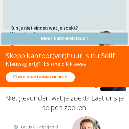
Kun je niet vinden wat je zoekt?
We helpen je graag!
Meer kantoren laden
Gratis
en vrijblijvend
Binnen 1 uur
antwoord
Skepp kantoor(ver)huur is nu Sollf
Persoonlijke hulp
Nieuwsgierig? It's one click away!
Check onze nieuwe website
Neem contact op
Niet gevonden wat je zoekt? Laat ons je
helpen zoeken!
Gratis
en vrijblijvend