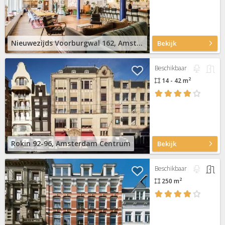
Nieuwezijds Voorburgwal 162, Amsterdam Centrum
Bekijk
Beschikbaar
2
14 - 42 m
Rokin 92-96, Amsterdam Centrum
Bekijk
Beschikbaar
2
250 m