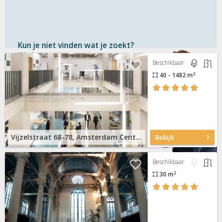
Kun je niet vinden wat je zoekt?
We helpen je graag!
Beschikbaar
2
40 - 1482 m
Gratis
en vrijblijvend
Binnen 1 uur
antwoord
Persoonlijke hulp
Neem contact op
Vijzelstraat 68-78, Amsterdam Centrum
Bekijk
Beschikbaar
2
30 m