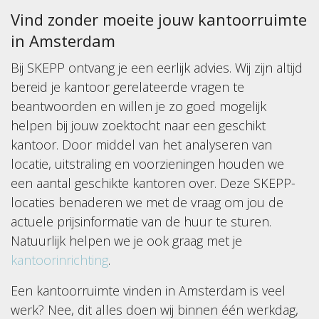
Vind zonder moeite jouw kantoorruimte
in Amsterdam
Bij SKEPP ontvang je een eerlijk advies. Wij zijn altijd
bereid je kantoor gerelateerde vragen te
beantwoorden en willen je zo goed mogelijk
helpen bij jouw zoektocht naar een geschikt
kantoor. Door middel van het analyseren van
locatie, uitstraling en voorzieningen houden we
een aantal geschikte kantoren over. Deze SKEPP-
locaties benaderen we met de vraag om jou de
actuele prijsinformatie van de huur te sturen.
Natuurlijk helpen we je ook graag met je
kantoorinrichting
.
Een kantoorruimte vinden in Amsterdam is veel
werk? Nee, dit alles doen wij binnen één werkdag,