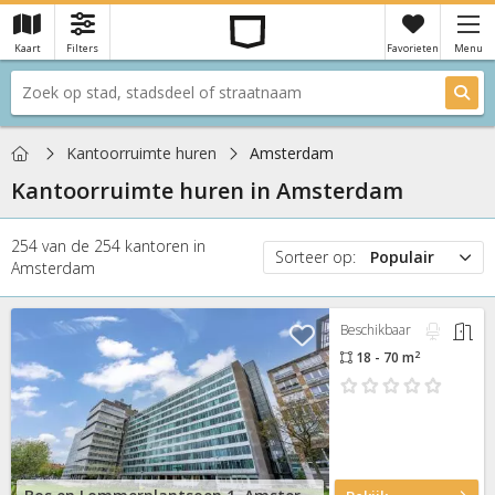
Kaart
Filters
Favorieten
Menu
×
Je hebt nog geen favorieten
Home
Kantoorruimte huren
Amsterdam
Kantoorruimte huren in
Amsterdam
254
van de
254
kantoren
in
Sorteer op:
Populair
Amsterdam
Populair
Prijs
Beschikbaar
Nieuw
2
18 - 70 m