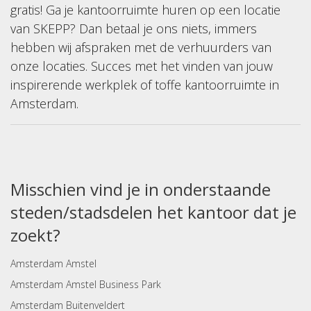
gratis! Ga je kantoorruimte huren op een locatie
van SKEPP? Dan betaal je ons niets, immers
hebben wij afspraken met de verhuurders van
onze locaties. Succes met het vinden van jouw
inspirerende werkplek of toffe kantoorruimte in
Amsterdam.
Misschien vind je in onderstaande
steden/stadsdelen het kantoor dat je
zoekt?
Amsterdam Amstel
Amsterdam Amstel Business Park
Amsterdam Buitenveldert