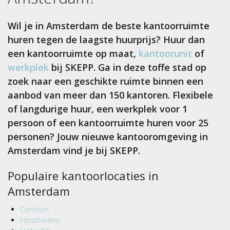
Wil je in Amsterdam de beste kantoorruimte
huren tegen de laagste huurprijs? Huur dan
een kantoorruimte op maat,
kantoorunit
of
werkplek
bij SKEPP. Ga in deze toffe stad op
zoek naar een geschikte ruimte binnen een
aanbod van meer dan 150 kantoren. Flexibele
of langdurige huur, een werkplek voor 1
persoon of een kantoorruimte huren voor 25
personen? Jouw nieuwe kantooromgeving in
Amsterdam vind je bij SKEPP.
Populaire kantoorlocaties in
Amsterdam
Centrum
Houthavens