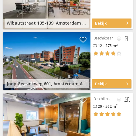
Wibautstraat 135-139, Amsterdam Amstel
Bekijk
Beschikbaar
2
12 - 275 m
Joop Geesinkweg 601, Amsterdam Amstel Business Park
Bekijk
Beschikbaar
2
20 - 562 m