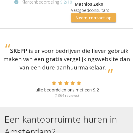
Klantenbeoordeling
9.2/10
Mathios Zeko
Vastgoedconsultant
Neem contact op
SKEPP
is er voor bedrijven die liever gebruik
maken van een
gratis
vergelijkingswebsite dan
van een dure aanhuurmakelaar.
Jullie beoordelen ons met een
9.2
(
1364
reviews)
Een kantoorruimte huren in
Amsterdam
?