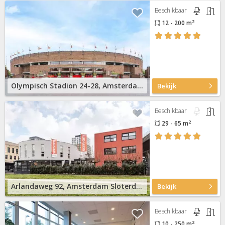
Beschikbaar
2
12 - 200 m
Olympisch Stadion 24-28, Amsterdam Oud Zuid
Bekijk
Beschikbaar
2
29 - 65 m
Arlandaweg 92, Amsterdam Sloterdijk
Bekijk
Beschikbaar
2
10 - 250 m