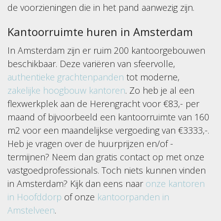
de voorzieningen die in het pand aanwezig zijn.
Kantoorruimte huren in Amsterdam
In Amsterdam zijn er ruim 200 kantoorgebouwen
beschikbaar. Deze variëren van sfeervolle,
authentieke grachtenpanden
tot moderne,
zakelijke hoogbouw kantoren
. Zo heb je al een
flexwerkplek aan de Herengracht voor €83,- per
maand of bijvoorbeeld een kantoorruimte van 160
m2 voor een maandelijkse vergoeding van €3333,-.
Heb je vragen over de huurprijzen en/of -
termijnen? Neem dan gratis contact op met onze
vastgoedprofessionals. Toch niets kunnen vinden
in Amsterdam? Kijk dan eens naar
onze kantoren
in Hoofddorp
of onze
kantoorpanden in
Amstelveen
.