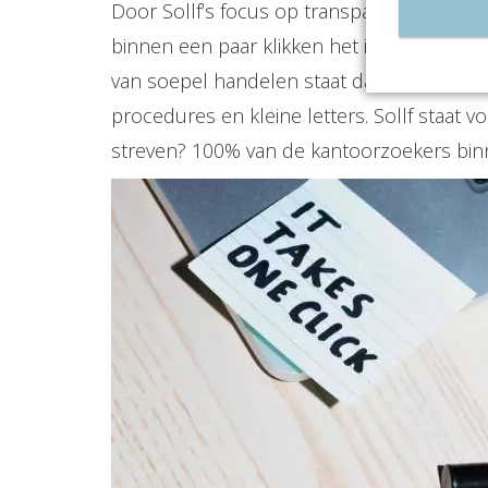
Door Sollf’s focus op transparantie, sne
binnen een paar klikken het ideale kantoor. 
van soepel handelen staat daarom hoog i
procedures en kleine letters. Sollf staat 
streven? 100% van de kantoorzoekers bin