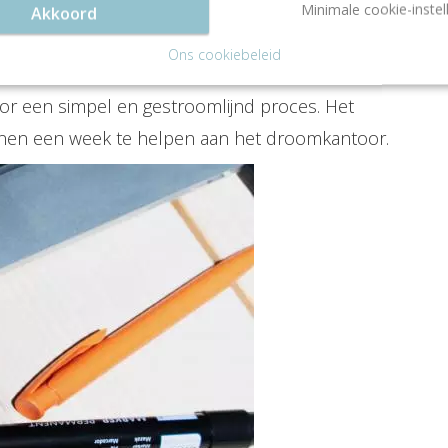
lheid en gebruiksgemak vinden kantoorzoekers
Minimale cookie-instel
Akkoord
Tijd is kostbaar, en dat begrijpt Sollf. De kunst
Ons cookiebeleid
n het vaandel. Geen gedoe met eindeloze
voor een simpel en gestroomlijnd proces. Het
nen een week te helpen aan het droomkantoor.