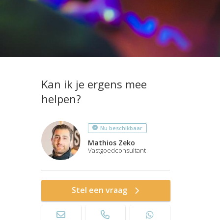
Kan ik je ergens mee
helpen?
Nu beschikbaar
Mathios Zeko
Vastgoedconsultant
Stel een vraag