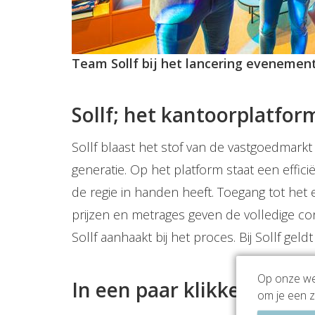
Team Sollf bij het lancering evenemen
Sollf; het kantoorplatfo
Sollf blaast het stof van de vastgoedmark
generatie. Op het platform staat een effici
de regie in handen heeft. Toegang tot het 
prijzen en metrages geven de volledige con
Sollf aanhaakt bij het proces. Bij Sollf geld
Op onze web
In een paar klikken naar
om je een z