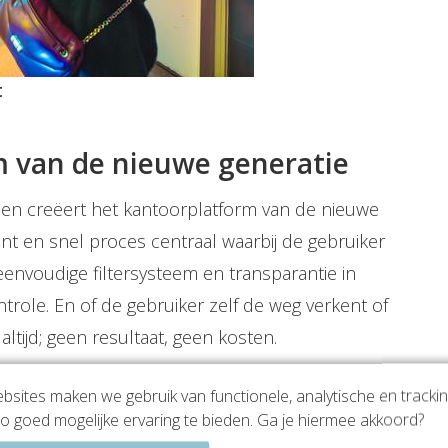
t
rm van de nieuwe generatie
t en creëert het kantoorplatform van de nieuwe
ënt en snel proces centraal waarbij de gebruiker
eenvoudige filtersysteem en transparantie in
trole. En of de gebruiker zelf de weg verkent of
t altijd; geen resultaat, geen kosten.
sites maken we gebruik van functionele, analytische en tracki
 jouw droomkantoor
o goed mogelijke ervaring te bieden. Ga je hiermee akkoord?