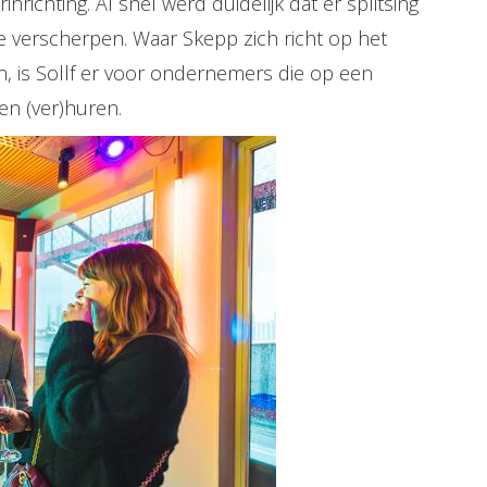
nrichting. Al snel werd duidelijk dat er splitsing
e verscherpen. Waar Skepp zich richt op het
n, is Sollf er voor ondernemers die op een
en (ver)huren.