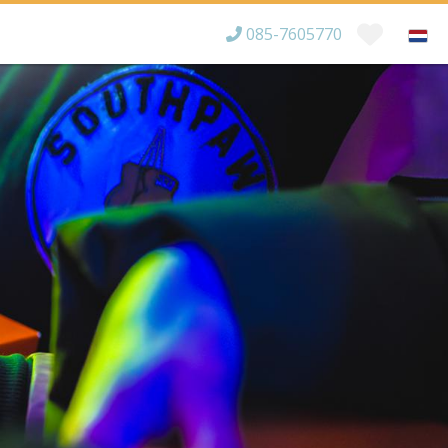
085-7605770
Bereikbaar tot
×