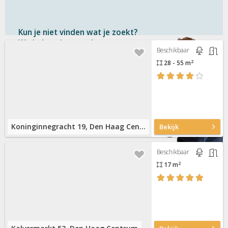
Kun je niet vinden wat je zoekt?
We helpen je graag!
Beschikbaar
2
28 - 55 m
Gratis
en vrijblijvend
Binnen 1 uur
antwoord
Persoonlijke hulp
Neem contact op
Koninginnegracht 19, Den Haag Centrum
Bekijk
Beschikbaar
2
17 m