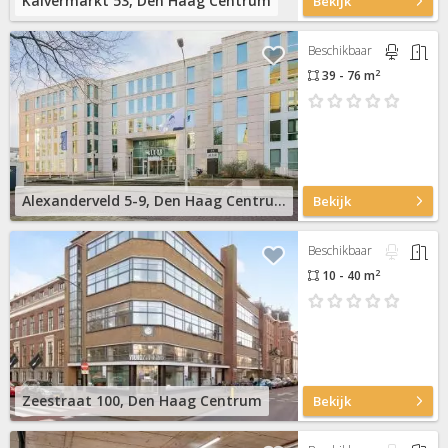
Kalvermarkt 53, Den Haag Centrum
Bekijk
Beschikbaar
2
39 - 76 m
Alexanderveld 5-9, Den Haag Centrum
Bekijk
Beschikbaar
2
10 - 40 m
Zeestraat 100, Den Haag Centrum
Bekijk