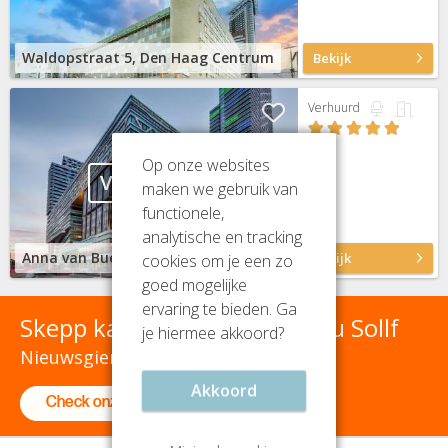
Waldopstraat 5, Den Haag Centrum
Bekijk
Verhuurd
Op onze websites
VERHUURD
maken we gebruik van
functionele,
analytische en tracking
Anna van Buerenplein 41, Den Haag Centrum
Bekijk
cookies om je een zo
goed mogelijke
ervaring te bieden. Ga
Skepp kantoor(ver)huur is nu Sollf
je hiermee akkoord?
Nieuwsgierig? It's one click away!
Akkoord
Check onze nieuwe website