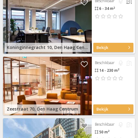
Beschikbaar
2
6 - 34 m
Koninginnegracht 10, Den Haag Centrum
Bekijk
Beschikbaar
2
14 - 230 m
Zeestraat 70, Den Haag Centrum
Bekijk
Beschikbaar
2
50 m