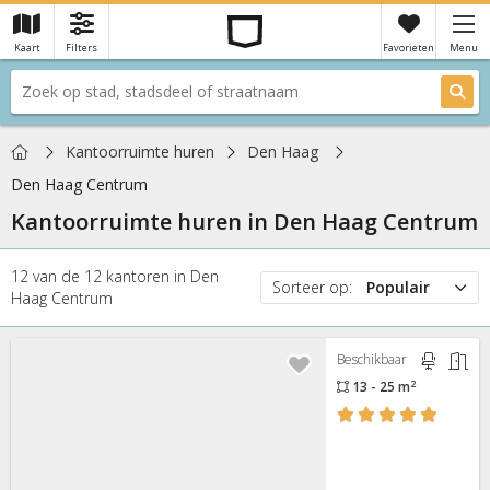
Kaart
Filters
Favorieten
Menu
×
Je hebt nog geen favorieten
Home
Kantoorruimte huren
Den Haag
Den Haag Centrum
Kantoorruimte huren in
Den Haag Centrum
12
van de
12
kantoren
in
Den
Sorteer op:
Populair
Haag Centrum
Populair
Prijs
Beschikbaar
Nieuw
2
13 - 25 m