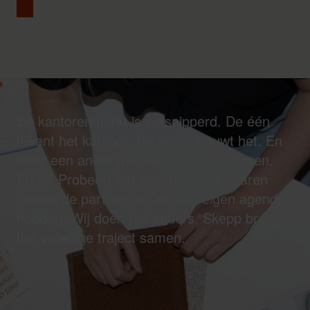
De kantorenmarkt is versnipperd. De één
tekent het kantoor. De ander bouwt het. En
weer een ander mag het daarna beheren.
En jij? Probeert het overzicht te bewaren
tussen de partijen die elk hun eigen agenda
hebben. Wij doen het anders. Skepp brengt
het volledige traject samen.