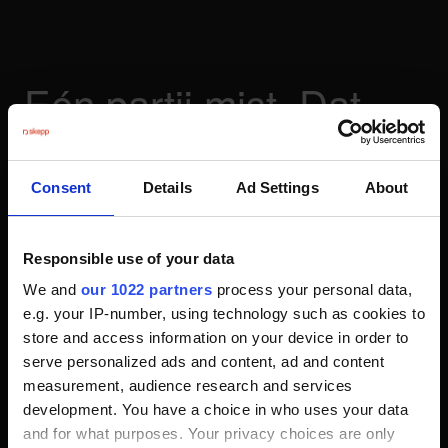
Eén partij mist. Dat
zijn wij.
Consent
Details
Ad Settings
About
Elk traject begint met een gesprek. We brengen in kaart
wat je nodig hebt en wat de ambitie is. Soms hebben we
het complete traject in handen, soms een paar
Responsible use of your data
onderdelen; wat jij nodig hebt, bepaalt wat wij doen.
We and
our 1022 partners
process your personal data,
Vanaf dat moment zijn wij de schakel die jouw verhaal
e.g. your IP-number, using technology such as cookies to
store and access information on your device in order to
compleet maakt.
serve personalized ads and content, ad and content
measurement, audience research and services
development. You have a choice in who uses your data
and for what purposes. Your privacy choices are only