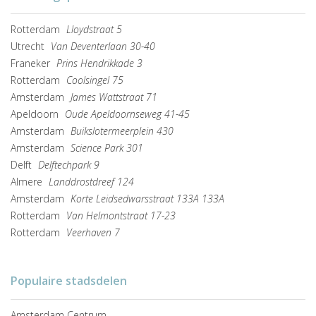
Rotterdam
Lloydstraat 5
Utrecht
Van Deventerlaan 30-40
Franeker
Prins Hendrikkade 3
Rotterdam
Coolsingel 75
Amsterdam
James Wattstraat 71
Apeldoorn
Oude Apeldoornseweg 41-45
Amsterdam
Buikslotermeerplein 430
Amsterdam
Science Park 301
Delft
Delftechpark 9
Almere
Landdrostdreef 124
Amsterdam
Korte Leidsedwarsstraat 133A 133A
Rotterdam
Van Helmontstraat 17-23
Rotterdam
Veerhaven 7
Populaire stadsdelen
Amsterdam Centrum