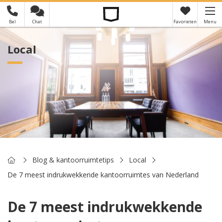
Bel
Chat
Favorieten
Menu
×
Je hebt nog geen favorieten
Local
Home
Blog & kantoorruimtetips
Local
De 7 meest indrukwekkende kantoorruimtes van Nederland
De 7 meest indrukwekkende