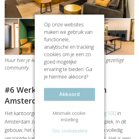
Op onze websites
maken we gebruik van
functionele,
analytische en tracking
cookies om je een zo
Huur hier je kantoorruimte en wordt lid van de gezellige
goed mogelijke
community.
ervaring te bieden. Ga
je hiermee akkoord?
#6 Werken in ‘de schoen’ in
Akkoord
Amsterdam
Het kantoorgebouw aan de
Amstelveenseweg 500
in
Minimale cookie-
instelling
Amsterdam zorgt voor een inspirerende werkplek. In dit
gebouw, het oude hoofdkantoor van ING, zijn volledig
Ons cookiebeleid
verzorgde kantoorruimtes en vergaderruimtes. Het is een