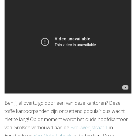
Ben jij al overtuigd door een van deze kantoren? Deze
toffe kantoorpanden zijn ontzettend populair dus wacht
niet te lang! Op dit moment wordt het oude hoofdkantoor
van Grolsch verbouwd aan de
Brouwerijstraat 1
in
Enschede en
Van Nelle Fabriek
in Rotterdam. Deze