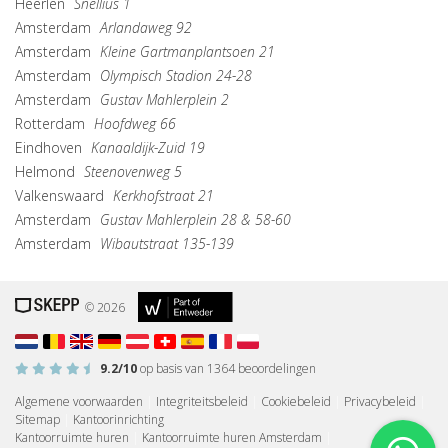
Heerlen
Snellius 1
Amsterdam
Arlandaweg 92
Amsterdam
Kleine Gartmanplantsoen 21
Amsterdam
Olympisch Stadion 24-28
Amsterdam
Gustav Mahlerplein 2
Rotterdam
Hoofdweg 66
Eindhoven
Kanaaldijk-Zuid 19
Helmond
Steenovenweg 5
Valkenswaard
Kerkhofstraat 21
Amsterdam
Gustav Mahlerplein 28 & 58-60
Amsterdam
Wibautstraat 135-139
© 2026
9.2
/10
op basis van
1364
beoordelingen
Algemene voorwaarden
|
Integriteitsbeleid
|
Cookiebeleid
|
Privacybeleid
|
Sitemap
|
Kantoorinrichting
Kantoorruimte huren
|
Kantoorruimte huren Amsterdam
|