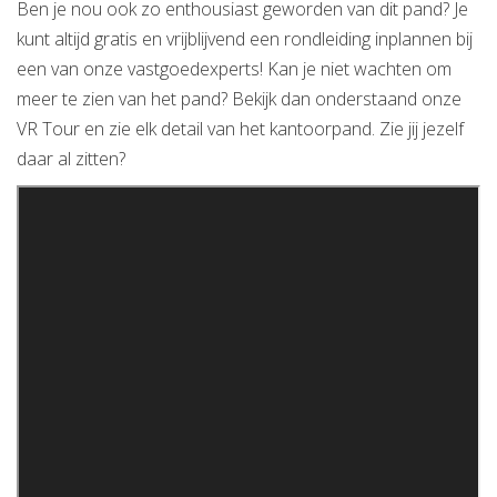
Ben je nou ook zo enthousiast geworden van dit pand? Je
kunt altijd gratis en vrijblijvend een rondleiding inplannen bij
een van onze vastgoedexperts! Kan je niet wachten om
meer te zien van het pand? Bekijk dan onderstaand onze
VR Tour en zie elk detail van het kantoorpand. Zie jij jezelf
daar al zitten?