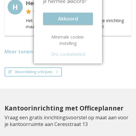
je hiermee akkoord?
Henni
H
Akkoord
Het pand zelf tezamen met de prachtige inrichting
maakt dit een fantastisch stijlvol geheel.
Minimale cookie-
instelling
Meer tonen
Ons cookiebeleid
Beoordeling schrijven
Kantoorinrichting met Officeplanner
Vraag een gratis inrichtingsvoorstel op maat aan voor
je kantoorruimte aan Ceresstraat 13