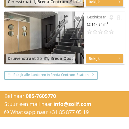
Ceresstraat 1, Breda Centrum-Station
Bekijk
Beschikbaar
2
14 - 94 m
Druivenstraat 25-31, Breda Oost
Bekijk
Bekijk alle kantoren in Breda Centrum-Station
Bel naar
085-7605770
Stuur een mail naar
info@sollf.com
Whatsapp naar +31 85 877 05 19