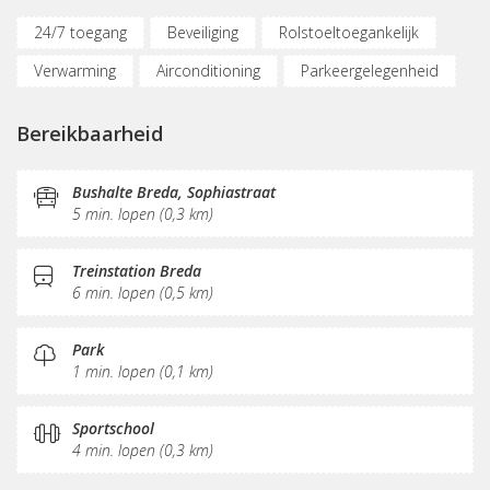
24/7 toegang
Beveiliging
Rolstoeltoegankelijk
Verwarming
Airconditioning
Parkeergelegenheid
Fietsenstalling
Bereikbaar met OV
Bereikbaarheid
(Flex)werkplekken
Vergaderplekken
Internetmogelijkheden
Glasvezel
Printservice
Bushalte Breda, Sophiastraat
5 min. lopen (0,3 km)
KVK-inschrijving
Sociaal hart
Koffie/thee
Gemeubileerd
Pantry
Receptie
Treinstation Breda
6 min. lopen (0,5 km)
Postverwerking
Park
1 min. lopen (0,1 km)
Sportschool
4 min. lopen (0,3 km)