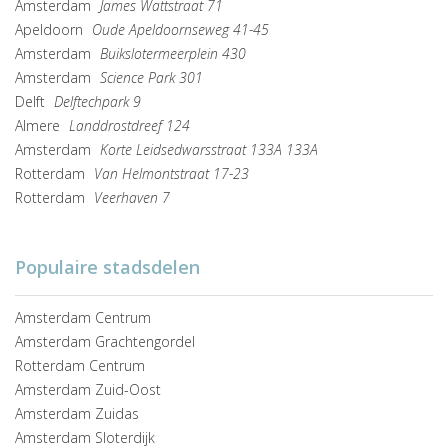
Amsterdam
James Wattstraat 71
Apeldoorn
Oude Apeldoornseweg 41-45
Amsterdam
Buikslotermeerplein 430
Amsterdam
Science Park 301
Delft
Delftechpark 9
Almere
Landdrostdreef 124
Amsterdam
Korte Leidsedwarsstraat 133A 133A
Rotterdam
Van Helmontstraat 17-23
Rotterdam
Veerhaven 7
Populaire stadsdelen
Amsterdam Centrum
Amsterdam Grachtengordel
Rotterdam Centrum
Amsterdam Zuid-Oost
Amsterdam Zuidas
Amsterdam Sloterdijk