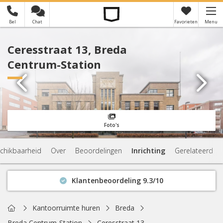
Bel
Chat
Favorieten
Menu
×
Je hebt nog geen favorieten
Ceresstraat 13, Breda
Centrum-Station
Foto's
chikbaarheid
Over
Beoordelingen
Inrichting
Gerelateerd
Klantenbeoordeling 9.3/10
Binnen 1 uur antwoord
Geen verplichtingen
Home
Kantoorruimte huren
Breda
Actuele beschikbaarheid
Breda Centrum-Station
Ceresstraat 13