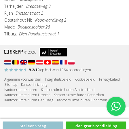
Terheijden
Bredaseweg 8
Rijen
Ericssonstraat 2
Oosterhout Nb
Koopvaardijweg 2
Made
Brieltjenspolder 28
Tilburg
Ellen Pankhurststraat 1
© 2026
9.2
/10
op basis van
1364
beoordelingen
Algemene voorwaarden
|
Integriteitsbeleid
|
Cookiebeleid
|
Privacybeleid
|
Sitemap
|
Kantoorinrichting
Kantoorruimte huren
|
Kantoorruimte huren Amsterdam
|
Kantoorruimte huren Utrecht
|
Kantoorruimte huren Rotterdam
|
Kantoorruimte huren Den Haag
|
Kantoorruimte huren Eindhoven
Stel een vraag
Plan gratis rondleiding