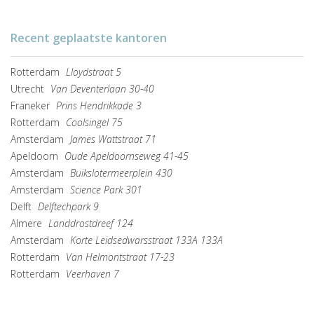
Recent geplaatste kantoren
Rotterdam
Lloydstraat 5
Utrecht
Van Deventerlaan 30-40
Franeker
Prins Hendrikkade 3
Rotterdam
Coolsingel 75
Amsterdam
James Wattstraat 71
Apeldoorn
Oude Apeldoornseweg 41-45
Amsterdam
Buikslotermeerplein 430
Amsterdam
Science Park 301
Delft
Delftechpark 9
Almere
Landdrostdreef 124
Amsterdam
Korte Leidsedwarsstraat 133A 133A
Rotterdam
Van Helmontstraat 17-23
Rotterdam
Veerhaven 7