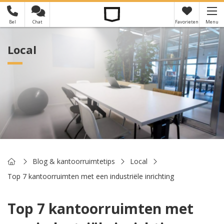
Bel
Chat
Favorieten
Menu
×
Je hebt nog geen favorieten
Local
Home
Blog & kantoorruimtetips
Local
Top 7 kantoorruimten met een industriële inrichting
Top 7 kantoorruimten met