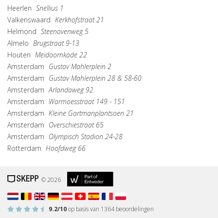
Heerlen
Snellius 1
Valkenswaard
Kerkhofstraat 21
Helmond
Steenovenweg 5
Almelo
Brugstraat 9-13
Houten
Meidoornkade 22
Amsterdam
Gustav Mahlerplein 2
Amsterdam
Gustav Mahlerplein 28 & 58-60
Amsterdam
Arlandaweg 92
Amsterdam
Warmoesstraat 149 - 151
Amsterdam
Kleine Gartmanplantsoen 21
Amsterdam
Overschiestraat 65
Amsterdam
Olympisch Stadion 24-28
Rotterdam
Hoofdweg 66
© 2026
9.2
/10
op basis van
1364
beoordelingen