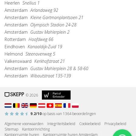
Heerlen
Snellius 1
Amsterdam
Arlandaweg 92
Amsterdam
Kleine Gartmanplantsoen 21
Amsterdam
Olympisch Stadion 24-28
Amsterdam
Gustav Mahlerplein 2
Rotterdam
Hoofdweg 66
Eindhoven
Kanaaldijk-Zuid 19
Helmond
Steenovenweg 5
Valkenswaard
Kerkhofstraat 21
Amsterdam
Gustav Mahlerplein 28 & 58-60
Amsterdam
Wibautstraat 135-139
© 2026
9.2
/10
op basis van
1364
beoordelingen
Algemene voorwaarden
|
Integriteitsbeleid
|
Cookiebeleid
|
Privacybeleid
|
Sitemap
|
Kantoorinrichting
Kantoorruimte huren
|
Kantoorruimte huren Amsterdam
|