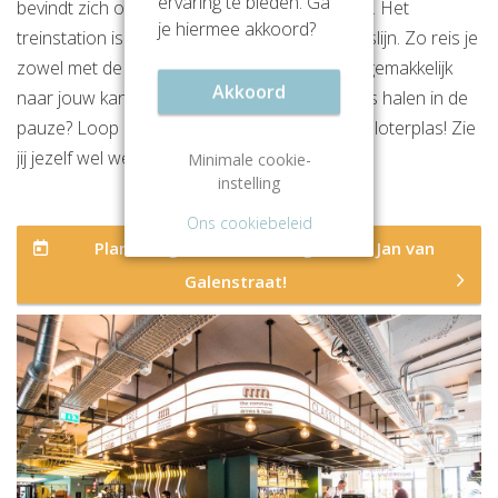
ervaring te bieden. Ga
bevindt zich op 2 minuten lopen van het pand. Het
je hiermee akkoord?
treinstation is direct aangesloten op deze buslijn. Zo reis je
zowel met de auto of het openbaar vervoer gemakkelijk
Akkoord
naar jouw kantoor. Wil je even een frisse neus halen in de
pauze? Loop heerlijk langs het water van de Sloterplas! Zie
jij jezelf wel werken in dit kantoorgebouw?
Minimale cookie-
instelling
Ons cookiebeleid
Plan een gratis rondleiding aan de Jan van
Galenstraat!