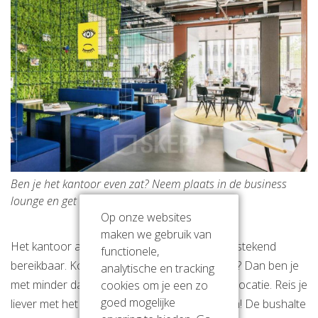
Ben je het kantoor even zat? Neem plaats in de business
lounge en get creative!
Op onze websites
maken we gebruik van
Het kantoor aan de Jan van Galenstraat is uitstekend
functionele,
bereikbaar. Kom je met de auto naar kantoor? Dan ben je
analytische en tracking
met minder dan 10 minuten vanaf de afrit op locatie. Reis je
cookies om je een zo
goed mogelijke
liever met het openbaar vervoer? No problem! De bushalte