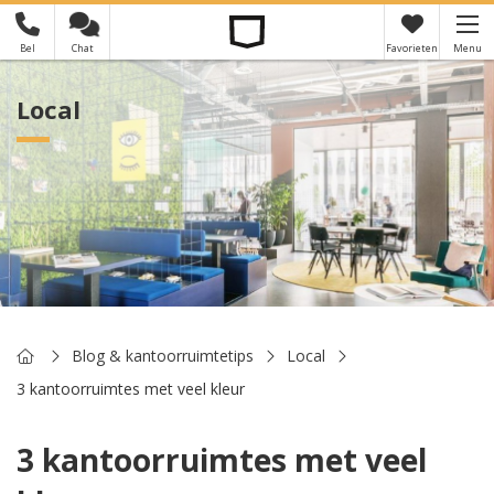
Bel
Chat
Favorieten
Menu
×
Je hebt nog geen favorieten
Local
Home
Blog & kantoorruimtetips
Local
3 kantoorruimtes met veel kleur
3 kantoorruimtes met veel