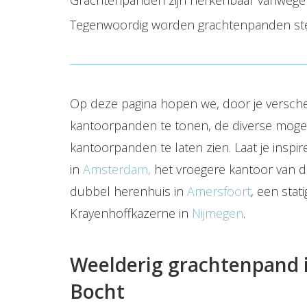
Grachtenpanden zijn herkenbaar vanwege de
Tegenwoordig worden grachtenpanden stee
Op deze pagina hopen we, door je versc
kantoorpanden te tonen, de diverse mog
kantoorpanden te laten zien. Laat je insp
in
Amsterdam,
het vroegere kantoor van d
dubbel herenhuis in
Amersfoort
, een stat
Krayenhoffkazerne in
Nijmegen
.
Weelderig grachtenpand 
Bocht