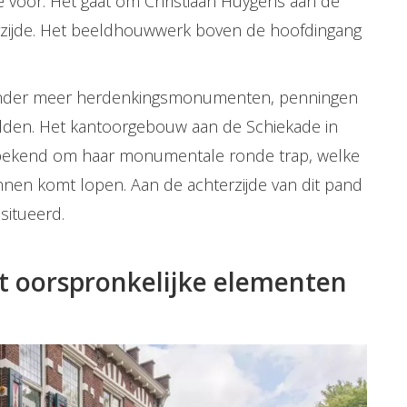
 voor. Het gaat om Christiaan Huygens aan de
terzijde. Het beeldhouwwerk boven de hoofdingang
 onder meer herdenkingsmonumenten, penningen
lden. Het kantoorgebouw aan de Schiekade in
bekend om haar monumentale ronde trap, welke
nnen
komt lopen. Aan de achterzijde van dit pand
situeerd.
t oorspronkelijke elementen