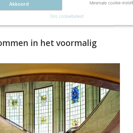
Minimale cookie-instel
Akkoord
schikte vergaderlocatie voor zowel kleine als grote
Ons cookiebeleid
dommen in het voormalig