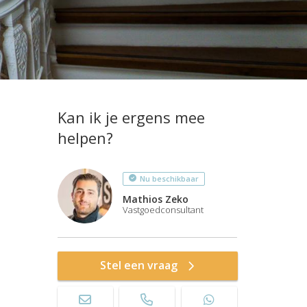
Kan ik je ergens mee
helpen?
Nu beschikbaar
Mathios Zeko
Vastgoedconsultant
Stel een vraag