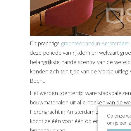
Dit prachtige
grachtenpand in Amsterdam
deze periode van rijkdom en welvaart groe
belangrijkste handelscentra van de were
konden zich ten tijde van de 'vierde uitle
Bocht.
Het werden toentertijd ware stadspaleize
bouwmaterialen uit alle hoeken van de w
Herengracht in Amsterdam zes afzonderlij
Op onze web
kocht ze één voor één op en maakte er ui
om je een z
binnentuin van.