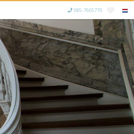
085-7605770
Bereikbaar tot
×