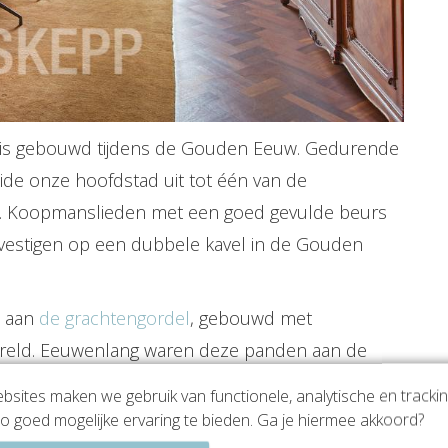
is gebouwd tijdens de Gouden Eeuw. Gedurende
ide onze hoofdstad uit tot één van de
ld. Koopmanslieden met een goed gevulde beurs
g' vestigen op een dubbele kavel in de Gouden
n aan
de grachtengordel
, gebouwd met
ereld. Eeuwenlang waren deze panden aan de
ke panden. De roemruchte H. Albert de Bary,
sites maken we gebruik van functionele, analytische en tracki
teindelijk 1 kantorencomplex met een gigantische
o goed mogelijke ervaring te bieden. Ga je hiermee akkoord?