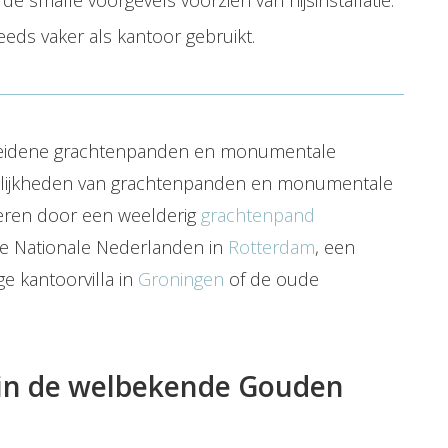
 smalle voorgevels voorzien van hijsinstallatie.
ds vaker als kantoor gebruikt.
heidene grachtenpanden en monumentale
elijkheden van grachtenpanden en monumentale
ireren door een weelderig
grachtenpand
e Nationale Nederlanden in
Rotterdam
, een
ige kantoorvilla in
Groningen
of de oude
in de welbekende Gouden