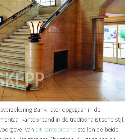
sverzekering Bank, later opgegaan in de
taal kantoorpand in de traditionalistische stijl.
 voorgevel van
dit kantoorpand
stellen de beide