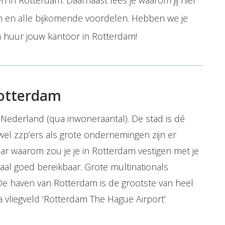
n in Rotterdam. Daarnaast lees je waarom jij hier
m en alle bijkomende voordelen. Hebben we je
n huur jouw kantoor in Rotterdam!
Rotterdam
Nederland (qua inwoneraantal). De stad is dé
owel zzp’ers als grote ondernemingen zijn er
ar waarom zou je je in Rotterdam vestigen met je
naal goed bereikbaar. Grote multinationals
 De haven van Rotterdam is de grootste van heel
via vliegveld ‘Rotterdam The Hague Airport’