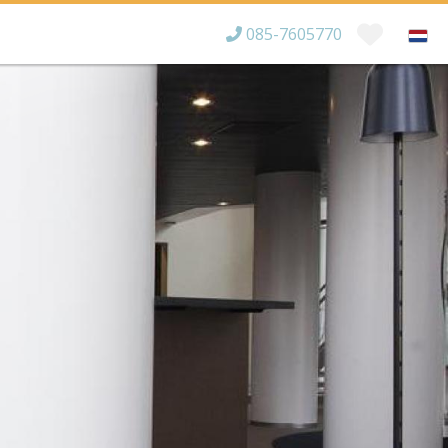
085-7605770
Bereikbaar tot
×