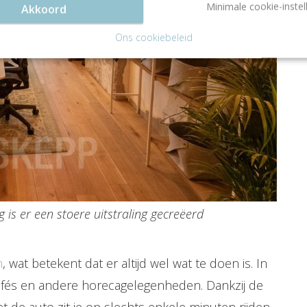
Minimale cookie-instel
Akkoord
Ons cookiebeleid
 is er een stoere uitstraling gecreëerd
m
, wat betekent dat er altijd wel wat te doen is. In
 cafés en andere horecagelegenheden. Dankzij de
et de auto zit je op slechts enkele minuten rijden