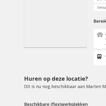
Verwa
Oplaa
Berei
Verga
Glasv
Resta
Postv
Huren op deze locatie?
Dit is nu nog beschikbaar aan Marten 
Beschikbare (flex)werkplekken