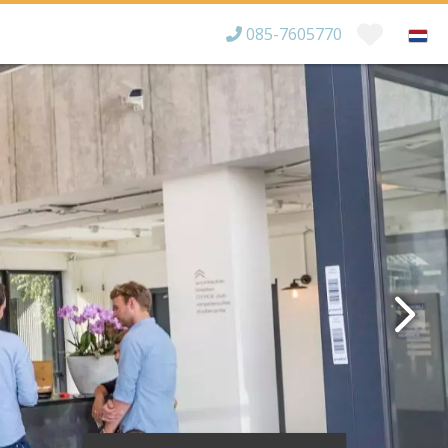
085-7605770
Bereikbaar tot
×