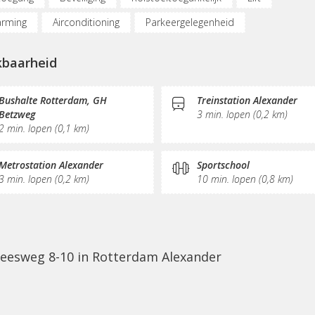
rming
Airconditioning
Parkeergelegenheid
dpunt auto
Fietsenstalling
(Flex)werkplekken
kbaarheid
derplekken
Belruimte
Opslagruimte
Internetmogelijkh
ezel
Printservice
KVK-inschrijving
Sociaal hart
Bushalte Rotterdam, GH
Treinstation Alexander
Betzweg
3 min. lopen (0,2 km)
urant
Koffie/thee
Pantry
Schoonmaak
Receptie
2 min. lopen (0,1 km)
erwerking
Metrostation Alexander
Sportschool
3 min. lopen (0,2 km)
10 min. lopen (0,8 km)
Meesweg 8-10 in Rotterdam Alexander