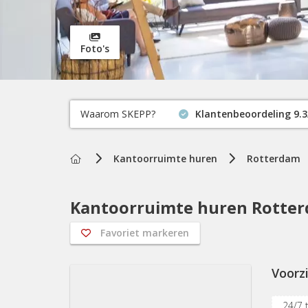
Foto's
Waarom SKEPP?
Klantenbeoordeling 9.3
Home
Kantoorruimte huren
Rotterdam
Kantoorruimte huren Rotter
Favoriet markeren
Voorz
24/7 