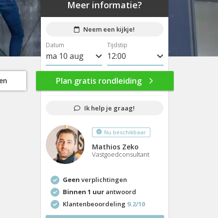
Meer informatie?
Neem een kijkje!
Datum
Tijdstip
ma 10 aug
8:00
di 11 aug
8:30
Plan gratis rondleiding
gen
wo 12 aug
9:00
Ik help je graag!
do 13 aug
9:30
Nu beschikbaar
vr 14 aug
10:00
Mathios Zeko
ma 17 aug
10:30
Vastgoedconsultant
di 18 aug
11:00
Geen
verplichtingen
wo 19 aug
11:30
Binnen 1 uur
antwoord
Klantenbeoordeling
9.2/10
do 20 aug
12:00