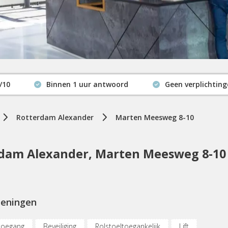
/10
Binnen 1 uur antwoord
Geen verplichtin
Actuele beschikbaarheid
Rotterdam Alexander
Marten Meesweg 8-10
dam Alexander, Marten Meesweg 8-10
ieningen
toegang
Beveiliging
Rolstoeltoegankelijk
Lift