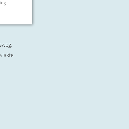
ling
sweg.
vlakte