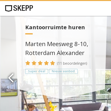
Kantoorruimte huren
Marten Meesweg 8-10,
Rotterdam Alexander
5
(
11
beoordelingen)
Super deal
Nieuw aanbod