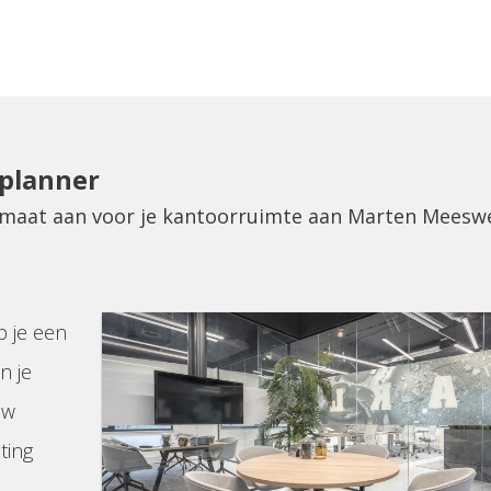
eplanner
p maat aan voor je kantoorruimte aan Marten Meesw
p je een
n je
uw
ting