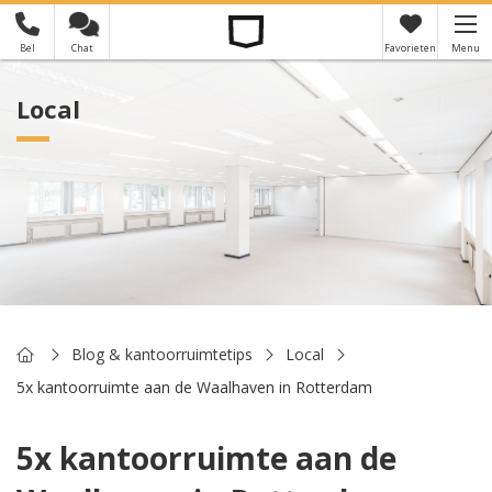
Bel
Chat
Favorieten
Menu
×
Je hebt nog geen favorieten
Local
Home
Blog & kantoorruimtetips
Local
5x kantoorruimte aan de Waalhaven in Rotterdam
5x kantoorruimte aan de