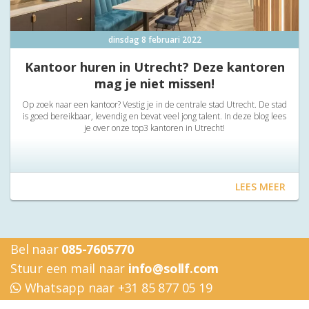
dinsdag 8 februari 2022
Kantoor huren in Utrecht? Deze kantoren
mag je niet missen!
Op zoek naar een kantoor? Vestig je in de centrale stad Utrecht. De stad
is goed bereikbaar, levendig en bevat veel jong talent. In deze blog lees
je over onze top3 kantoren in Utrecht!
LEES MEER
Bel naar
085-7605770
Stuur een mail naar
info@sollf.com
Whatsapp naar +31 85 877 05 19