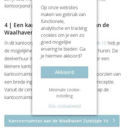
kantoorpand aan de Waalhaven Zuidzijde 2.
Op onze websites
maken we gebruik van
functionele,
4 | Een kantoorruimte op maat aan de
analytische en tracking
Waalhaven Zuidzijde 10
cookies om je een zo
goed mogelijke
In dit kantoorpand aan de
Waalhaven Zuidzijde 10
heb je
ervaring te bieden. Ga
de mogelijkheid om kantoorruimte op maat te huren. De
je hiermee akkoord?
deelverhuur is mogelijk vanaf 566 m2. Ook voor een
kleinere kantoorruimte is het mogelijk om hier
Akkoord
kantoorruimte te huren. Het kantoorpand is voorzien van
een brede ingang, een grote centrale hal met receptie.
Vanuit de centrale hal bereik je met de lift of trap de
Minimale cookie-
instelling
kantoorruimten. Nieuwsgierig?
Ons cookiebeleid
Kantoorruimtes aan de Waalhaven Zuidzijde 10