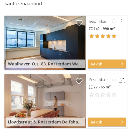
kantorenaanbod
Beschikbaar
2
140 - 990 m
Waalhaven O.z. 83, Rotterdam Waalhaven
Bekijk
Beschikbaar
2
27 - 65 m
Lloydstraat 5, Rotterdam Delfshaven
Bekijk