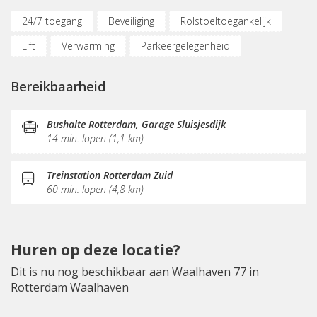
24/7 toegang
Beveiliging
Rolstoeltoegankelijk
Lift
Verwarming
Parkeergelegenheid
Oplaadpunt auto
Fietsenstalling
Bereikbaarheid
(Flex)werkplekken
Vergaderplekken
Internetmogelijkheden
Printservice
Bushalte Rotterdam, Garage Sluisjesdijk
14 min. lopen (1,1 km)
KVK-inschrijving
Sociaal hart
Koffie/thee
Pantry
Treinstation Rotterdam Zuid
60 min. lopen (4,8 km)
Huren op deze locatie?
Dit is nu nog beschikbaar aan Waalhaven 77 in
Rotterdam Waalhaven