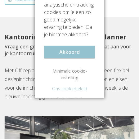
analytische en tracking
cookies om je een zo
goed mogelijke
ervaring te bieden. Ga
je hiermee akkoord?
Kantoorinrichting met Officeplanner
Vraag een gratis inrichtingsvoorstel op maat aan voor
Akkoord
je kantoorruimte aan Waalhaven 77
Met Officeplanner huur, huurkoop of koop je een flexibel
Minimale cookie-
instelling
designinrichtingspakket op basis van je wensen en eisen
voor de inrichting van jouw kantoor. Binnen 1 week is de
Ons cookiebeleid
nieuwe inrichting gereed op locatie.