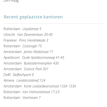
Den Haag
Recent geplaatste kantoren
Rotterdam
Lloydstraat 5
Utrecht
Van Deventerlaan 30-40
Franeker
Prins Hendrikkade 3
Rotterdam
Coolsingel 75
Amsterdam
James Wattstraat 71
Apeldoorn
Oude Apeldoornseweg 41-45
Amsterdam
Buikslotermeerplein 430
Amsterdam
Science Park 301
Delft
Delftechpark 9
Almere
Landdrostdreef 124
Amsterdam
Korte Leidsedwarsstraat 133A 133A
Rotterdam
Van Helmontstraat 17-23
Rotterdam
Veerhaven 7