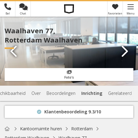
Bel
Chat
Favorieten
Menu
×
Je hebt nog geen favorieten
Waalhaven 77,
Rotterdam Waalhaven
Foto's
chikbaarheid
Over
Beoordelingen
Inrichting
Gerelateerd
Klantenbeoordeling 9.3/10
Binnen 1 uur antwoord
Geen verplichtingen
Home
Kantoorruimte huren
Rotterdam
Actuele beschikbaarheid
Rotterdam Waalhaven
Waalhaven 77