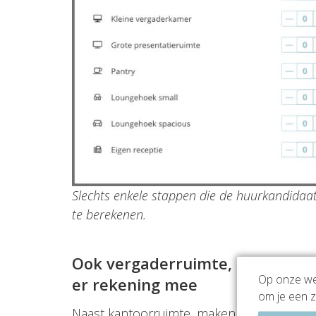
Slechts enkele stappen die de huurkandida
te berekenen.
Ook vergaderruimte, loungeruim
Op onze web
er rekening mee
om je een z
Naast kantoorruimte, maken bedrijven graag