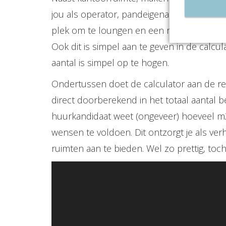
jou als operator, pandeigenaar of verhuur
plek om te loungen en een receptiebalie 
Ook dit is simpel aan te geven in de calcu
aantal is simpel op te hogen.
Ondertussen doet de calculator aan de rec
direct doorberekend in het totaal aantal 
huurkandidaat weet (ongeveer) hoeveel m2
wensen te voldoen. Dit ontzorgt je als verh
ruimten aan te bieden. Wel zo prettig, toc