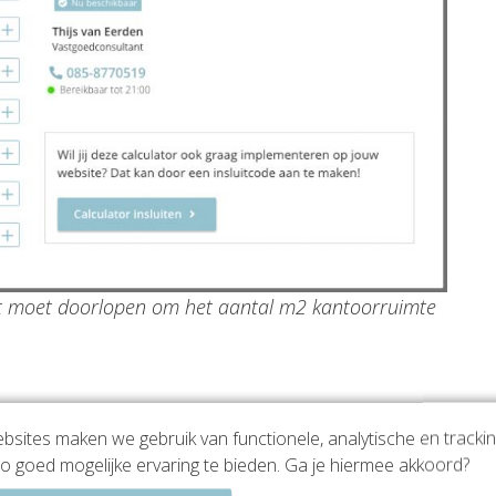
at moet doorlopen om het aantal m2 kantoorruimte
te en receptie? De calculator houdt
sites maken we gebruik van functionele, analytische en tracki
o goed mogelijke ervaring te bieden. Ga je hiermee akkoord?
 gebruik van extra ruimten. Iets dat bekend is bij