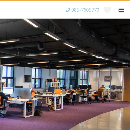
085-7605770
Bereikbaar tot
×