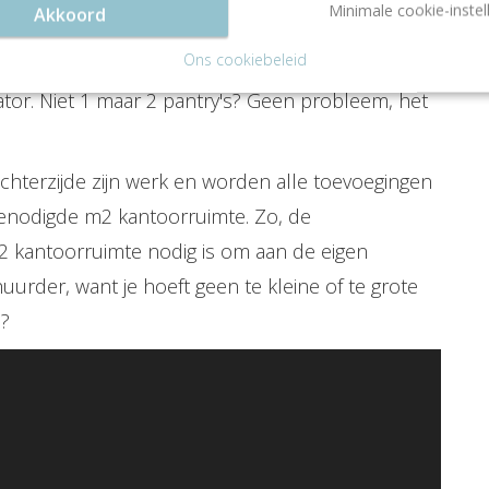
Minimale cookie-instel
Akkoord
der. Denk hierbij aan een vergaderruimte, een
Ons cookiebeleid
waar receptionisten gasten kunnen ontvangen.
lator. Niet 1 maar 2 pantry's? Geen probleem, het
hterzijde zijn werk en worden alle toevoegingen
benodigde m2 kantoorruimte. Zo, de
 kantoorruimte nodig is om aan de eigen
uurder, want je hoeft geen te kleine of te grote
h?