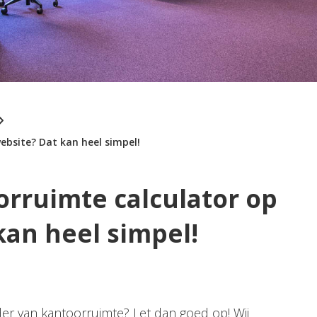
bsite? Dat kan heel simpel!
rruimte calculator op
kan heel simpel!
er van kantoorruimte? Let dan goed op! Wij