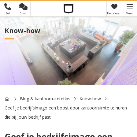
Bel
Chat
Favorieten
Menu
×
Je hebt nog geen favorieten
Know-how
Home
Blog & kantoorruimtetips
Know-how
Geef je bedrijfsimago een boost door kantoorruimte te huren
die bij jouw bedrijf past
Geef je bedrijfsimago een