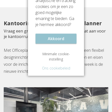
analytische en tracking
cookies om je een zo
goed mogelijke
ervaring te bieden. Ga
Kantoorinrichting met Officeplanner
je hiermee akkoord?
Vraag een gratis inrichtingsvoorstel op maat aan voor
je kantoorruimte aan Fokkerstraat 16
Akkoord
Met Officeplanner huur, huurkoop of koop je een flexibel
Minimale cookie-
designinrichtingspakket op basis van je wensen en eisen
instelling
voor de inrichting van jouw kantoor. Binnen 1 week is de
Ons cookiebeleid
nieuwe inrichting gereed op locatie.