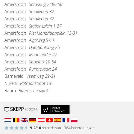
Amersfoort
Stadsring 248-250
Amersfoort
Smallepad 32
Amersfoort
Smallepad 32
Amersfoort
Stationsplein 1-37
Amersfoort
Piet Mondriaanplein 13-31
Amersfoort
Algolweg 9-11
Amersfoort
Databankweg 26
Amersfoort
Maanlander 47
Amersfoort
Spoetnik 10-64
Amersfoort
Ruimtevaart 24
Barneveld
Veemweg 29-31
Nijkerk
Patroonstraat 13
Baarn
Baarnsche dijk 4
© 2026
9.2
/10
op basis van
1364
beoordelingen