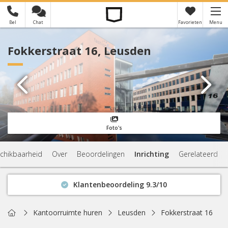
Bel
Chat
Favorieten
Menu
×
Je hebt nog geen favorieten
Fokkerstraat 16, Leusden
Foto's
chikbaarheid
Over
Beoordelingen
Inrichting
Gerelateerd
Klantenbeoordeling 9.3/10
Binnen 1 uur antwoord
Geen verplichtingen
Home
Kantoorruimte huren
Leusden
Fokkerstraat 16
Actuele beschikbaarheid