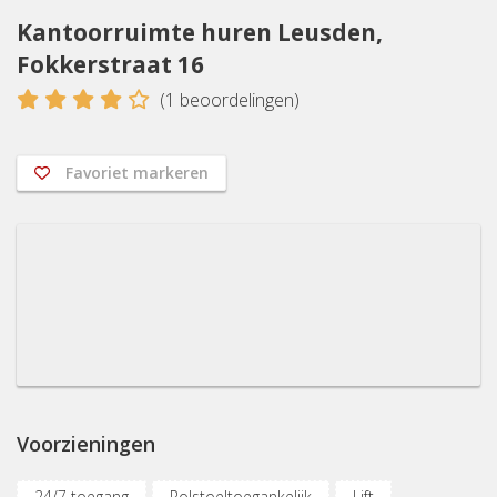
Kantoorruimte huren Leusden,
Fokkerstraat 16
4
(
1
beoordelingen)
Favoriet markeren
Voorzieningen
24/7 toegang
Rolstoeltoegankelijk
Lift