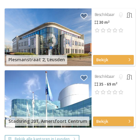
Beschikbaar
2
30 m
Plesmanstraat 2, Leusden
Bekijk
Beschikbaar
2
35 - 69 m
Stadsring 201, Amersfoort Centrum
Bekijk
Bekijk alle kantoren in Leusden