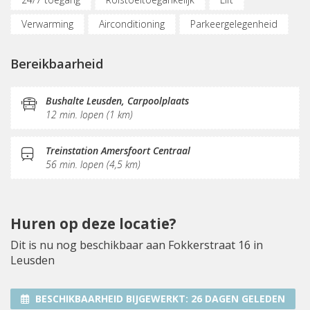
Verwarming
Airconditioning
Parkeergelegenheid
Fietsenstalling
(Flex)werkplekken
Nabij snelweg
Bereikbaarheid
Vergaderplekken
Belruimte
Internetmogelijkheden
Glasvezel
KVK-inschrijving
Bushalte Leusden, Carpoolplaats
12 min. lopen (1 km)
Sociaal hart
Koffie/thee
Gemeubileerd
Pantry
Schoonmaak
Receptie
Treinstation Amersfoort Centraal
56 min. lopen (4,5 km)
Postverwerking
Huren op deze locatie?
Dit is nu nog beschikbaar aan Fokkerstraat 16 in
Leusden
BESCHIKBAARHEID BIJGEWERKT:
26 DAGEN GELEDEN