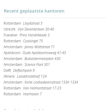
Recent geplaatste kantoren
Rotterdam
Lloydstraat 5
Utrecht
Van Deventerlaan 30-40
Franeker
Prins Hendrikkade 3
Rotterdam
Coolsingel 75
Amsterdam
James Wattstraat 71
Apeldoorn
Oude Apeldoornseweg 41-45
Amsterdam
Buikslotermeerplein 430
Amsterdam
Science Park 301
Delft
Delftechpark 9
Almere
Landdrostdreef 124
Amsterdam
Korte Leidsedwarsstraat 133A 133A
Rotterdam
Van Helmontstraat 17-23
Rotterdam
Veerhaven 7