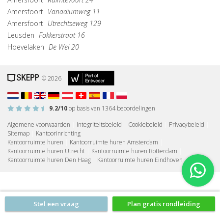
Amersfoort
Vanadiumweg 11
Amersfoort
Utrechtseweg 129
Leusden
Fokkerstraat 16
Hoevelaken
De Wel 20
© 2026
9.2
/10
op basis van
1364
beoordelingen
Algemene voorwaarden
|
Integriteitsbeleid
|
Cookiebeleid
|
Privacybeleid
|
Sitemap
|
Kantoorinrichting
Kantoorruimte huren
|
Kantoorruimte huren Amsterdam
|
Kantoorruimte huren Utrecht
|
Kantoorruimte huren Rotterdam
|
Kantoorruimte huren Den Haag
|
Kantoorruimte huren Eindhoven
Stel een vraag
Plan gratis rondleiding