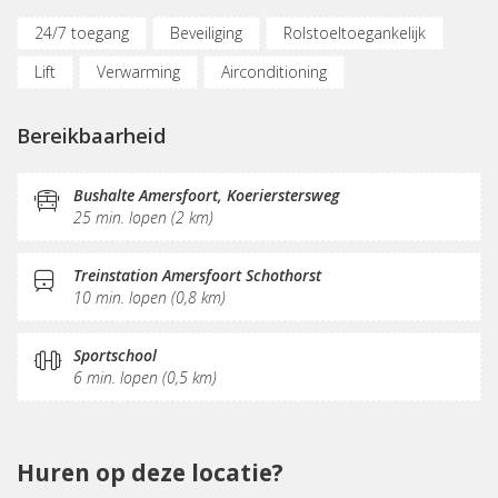
24/7 toegang
Beveiliging
Rolstoeltoegankelijk
Lift
Verwarming
Airconditioning
Parkeergelegenheid
Oplaadpunt auto
Bereikbaarheid
Fietsenstalling
(Flex)werkplekken
Vergaderplekken
Internetmogelijkheden
Bushalte Amersfoort, Koerierstersweg
25 min. lopen (2 km)
Glasvezel
KVK-inschrijving
Pantry
Treinstation Amersfoort Schothorst
10 min. lopen (0,8 km)
Sportschool
6 min. lopen (0,5 km)
Huren op deze locatie?