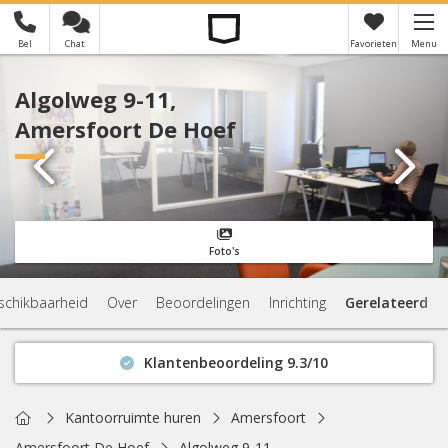
Bel
Chat
Favorieten
Menu
×
Je hebt nog geen favorieten
Algolweg 9-11,
Amersfoort De Hoef
Foto's
schikbaarheid
Over
Beoordelingen
Inrichting
Gerelateerd
Klantenbeoordeling 9.3/10
Binnen 1 uur antwoord
Geen verplichtingen
Home
Kantoorruimte huren
Amersfoort
Actuele beschikbaarheid
Amersfoort De Hoef
Algolweg 9-11