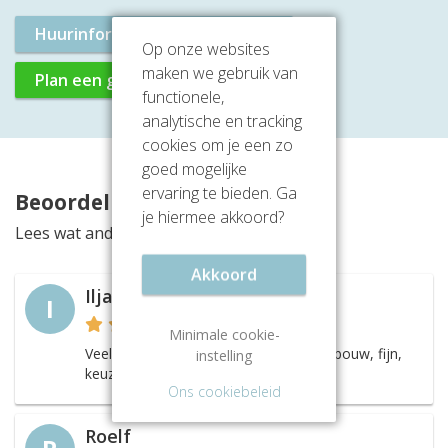
Huurinformatie aanvragen
Op onze websites
maken we gebruik van
Plan een gratis rondleiding
functionele,
analytische en tracking
cookies om je een zo
goed mogelijke
ervaring te bieden. Ga
Beoordelingen
je hiermee akkoord?
Lees wat anderen vinden van deze locatie
Akkoord
Ilja
I
Minimale cookie-
Veel aanbod in idt moderne kantoorgebouw, fijn,
instelling
keuze genoeg!
Ons cookiebeleid
Roelf