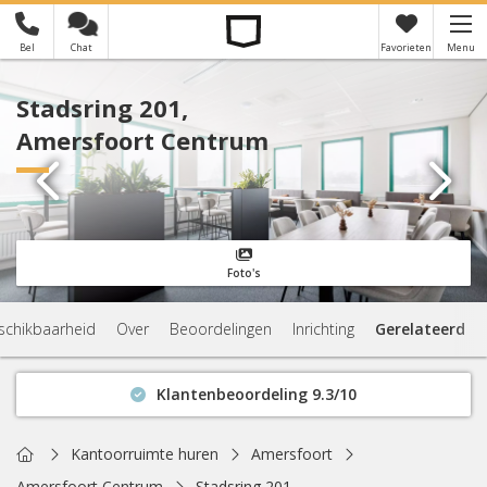
Bel
Chat
Favorieten
Menu
×
Je hebt nog geen favorieten
Stadsring 201,
Amersfoort Centrum
Foto's
schikbaarheid
Over
Beoordelingen
Inrichting
Gerelateerd
Klantenbeoordeling 9.3/10
Binnen 1 uur antwoord
Geen verplichtingen
Home
Kantoorruimte huren
Amersfoort
Actuele beschikbaarheid
Amersfoort Centrum
Stadsring 201