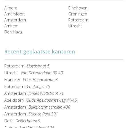
Almere
Eindhoven
Amersfoort
Groningen
Amsterdam
Rotterdam
Arnhem
Utrecht
Den Haag
Recent geplaatste kantoren
Rotterdam
Lloydstraat 5
Utrecht
Van Deventerlaan 30-40
Franeker
Prins Hendrikkade 3
Rotterdam
Coolsingel 75
Amsterdam
James Wattstraat 71
Apeldoorn
Oude Apeldoornseweg 41-45
Amsterdam
Buikslotermeerplein 430
Amsterdam
Science Park 301
Delft
Delftechpark 9
Almere
Landdrostdreef 124