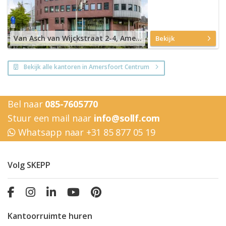
Van Asch van Wijckstraat 2-4, Amersfoort Centrum
Bekijk
Bekijk alle kantoren in Amersfoort Centrum
Bel naar
085-7605770
Stuur een mail naar
info@sollf.com
Whatsapp naar +31 85 877 05 19
Volg SKEPP
Kantoorruimte huren