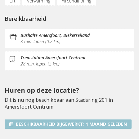
Lift
Verwarming
Airconditioning
Luchtverversingsinstallatie
Parkeergelegenheid
Bereikbaarheid
Fietsenstalling
Vergaderplekken
Nabij snelweg
Belruimte
Internetmogelijkheden
Glasvezel
Bushalte Amersfoort, Blekerseiland
3 min. lopen (0,2 km)
KVK-inschrijving
Koffie/thee
Gemeubileerd
Pantry
Schoonmaak
Treinstation Amersfoort Centraal
28 min. lopen (2 km)
Huren op deze locatie?
Dit is nu nog beschikbaar aan Stadsring 201 in
Amersfoort Centrum
BESCHIKBAARHEID BIJGEWERKT:
1 MAAND GELEDEN