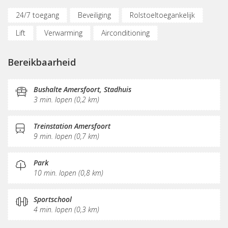
24/7 toegang
Beveiliging
Rolstoeltoegankelijk
Lift
Verwarming
Airconditioning
Parkeergelegenheid
Oplaadpunt auto
Bereikbaarheid
(Flex)werkplekken
Vergaderplekken
Belruimte
Opslagruimte
Internetmogelijkheden
Glasvezel
Bushalte Amersfoort, Stadhuis
3 min. lopen (0,2 km)
Printservice
KVK-inschrijving
Sociaal hart
Koffie/thee
Pantry
Schoonmaak
Receptie
Treinstation Amersfoort
9 min. lopen (0,7 km)
Postverwerking
Park
10 min. lopen (0,8 km)
Sportschool
4 min. lopen (0,3 km)