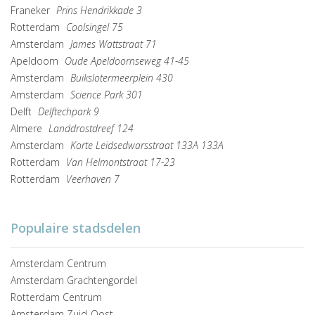
Franeker
Prins Hendrikkade 3
Rotterdam
Coolsingel 75
Amsterdam
James Wattstraat 71
Apeldoorn
Oude Apeldoornseweg 41-45
Amsterdam
Buikslotermeerplein 430
Amsterdam
Science Park 301
Delft
Delftechpark 9
Almere
Landdrostdreef 124
Amsterdam
Korte Leidsedwarsstraat 133A 133A
Rotterdam
Van Helmontstraat 17-23
Rotterdam
Veerhaven 7
Populaire stadsdelen
Amsterdam Centrum
Amsterdam Grachtengordel
Rotterdam Centrum
Amsterdam Zuid-Oost