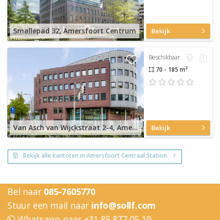
Smallepad 32, Amersfoort Centrum
Bekijk
Beschikbaar
2
70 - 185 m
Van Asch van Wijckstraat 2-4, Amersfoort Centrum
Bekijk
Bekijk alle kantoren in Amersfoort Centraal Station
Bel naar
085-7605770
Stuur een mail naar
info@sollf.com
Whatsapp naar +31 85 877 05 19