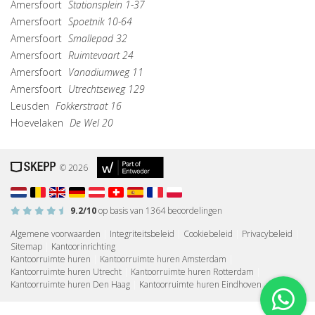
Amersfoort
Stationsplein 1-37
Amersfoort
Spoetnik 10-64
Amersfoort
Smallepad 32
Amersfoort
Ruimtevaart 24
Amersfoort
Vanadiumweg 11
Amersfoort
Utrechtseweg 129
Leusden
Fokkerstraat 16
Hoevelaken
De Wel 20
© 2026
9.2
/10
op basis van
1364
beoordelingen
Algemene voorwaarden
|
Integriteitsbeleid
|
Cookiebeleid
|
Privacybeleid
|
Sitemap
|
Kantoorinrichting
Kantoorruimte huren
|
Kantoorruimte huren Amsterdam
|
Kantoorruimte huren Utrecht
|
Kantoorruimte huren Rotterdam
|
Kantoorruimte huren Den Haag
|
Kantoorruimte huren Eindhoven