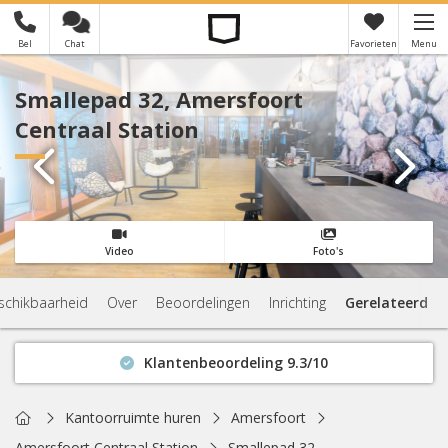
Bel
Chat
Favorieten
Menu
×
Je hebt nog geen favorieten
Smallepad 32, Amersfoort
Centraal Station
Video
Foto's
schikbaarheid
Over
Beoordelingen
Inrichting
Gerelateerd
Klantenbeoordeling 9.3/10
Binnen 1 uur antwoord
Geen verplichtingen
Home
Kantoorruimte huren
Amersfoort
Actuele beschikbaarheid
Amersfoort Centraal Station
Smallepad 32