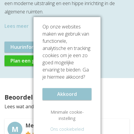
een moderne uitstraling en een hippe inrichting in de
algemene ruimten.
Lees meer
Op onze websites
maken we gebruik van
functionele,
Huurinformatie aanvragen
analytische en tracking
cookies om je een zo
Plan een gratis rondleiding
goed mogelijke
ervaring te bieden. Ga
je hiermee akkoord?
Akkoord
Beoordelingen
Lees wat anderen vinden van deze locatie
Minimale cookie-
instelling
Merel
M
Ons cookiebeleid