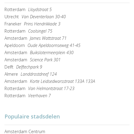
Rotterdam
Lloydstraat 5
Utrecht
Van Deventerlaan 30-40
Franeker
Prins Hendrikkade 3
Rotterdam
Coolsingel 75
Amsterdam
James Wattstraat 71
Apeldoorn
Oude Apeldoornseweg 41-45
Amsterdam
Buikslotermeerplein 430
Amsterdam
Science Park 301
Delft
Delftechpark 9
Almere
Landdrostdreef 124
Amsterdam
Korte Leidsedwarsstraat 133A 133A
Rotterdam
Van Helmontstraat 17-23
Rotterdam
Veerhaven 7
Populaire stadsdelen
Amsterdam Centrum