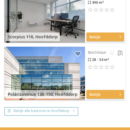
2
490 m
Scorpius 116, Hoofddorp
Bekijk
Beschikbaar
2
28 - 54 m
Polarisavenue 130-150, Hoofddorp
Bekijk
Bekijk alle kantoren in Hoofddorp