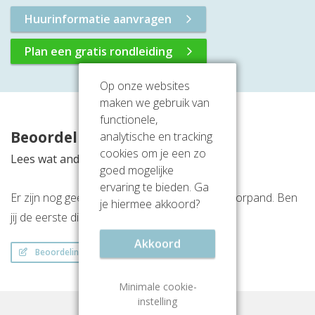
Huurinformatie aanvragen
Plan een gratis rondleiding
Op onze websites
maken we gebruik van
functionele,
Beoordelingen
analytische en tracking
cookies om je een zo
Lees wat anderen vinden van deze locatie
goed mogelijke
ervaring te bieden. Ga
Er zijn nog geen beoordelingen over dit kantoorpand. Ben
je hiermee akkoord?
jij de eerste die een beoordeling achterlaat?
Akkoord
Beoordeling schrijven
Minimale cookie-
instelling