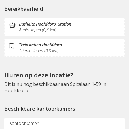
(Flex)werkplekken
Vergaderplekken
Bereikbaarheid
Internetmogelijkheden
Printservice
KVK-inschrijving
Sociaal hart
Koffie/thee
Bushalte Hoofddorp, Station
8 min. lopen (0,6 km)
Pantry
Schoonmaak
Receptie
Treinstation Hoofddorp
10 min. lopen (0,8 km)
Huren op deze locatie?
Dit is nu nog beschikbaar aan Spicalaan 1-59 in
Hoofddorp
Beschikbare kantoorkamers
Kantoorkamer