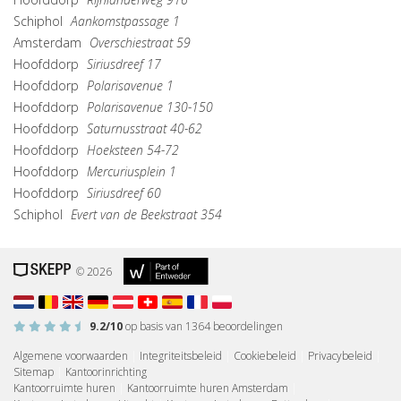
Schiphol
Aankomstpassage 1
Amsterdam
Overschiestraat 59
Hoofddorp
Siriusdreef 17
Hoofddorp
Polarisavenue 1
Hoofddorp
Polarisavenue 130-150
Hoofddorp
Saturnusstraat 40-62
Hoofddorp
Hoeksteen 54-72
Hoofddorp
Mercuriusplein 1
Hoofddorp
Siriusdreef 60
Schiphol
Evert van de Beekstraat 354
© 2026
9.2
/10
op basis van
1364
beoordelingen
Algemene voorwaarden
|
Integriteitsbeleid
|
Cookiebeleid
|
Privacybeleid
|
Sitemap
|
Kantoorinrichting
Kantoorruimte huren
|
Kantoorruimte huren Amsterdam
|