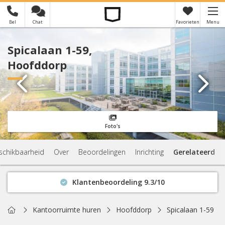
Bel
Chat
Favorieten
Menu
×
Je hebt nog geen favorieten
Spicalaan 1-59,
Hoofddorp
Foto's
schikbaarheid
Over
Beoordelingen
Inrichting
Gerelateerd
Klantenbeoordeling 9.3/10
Binnen 1 uur antwoord
Geen verplichtingen
Home
Kantoorruimte huren
Hoofddorp
Spicalaan 1-59
Actuele beschikbaarheid