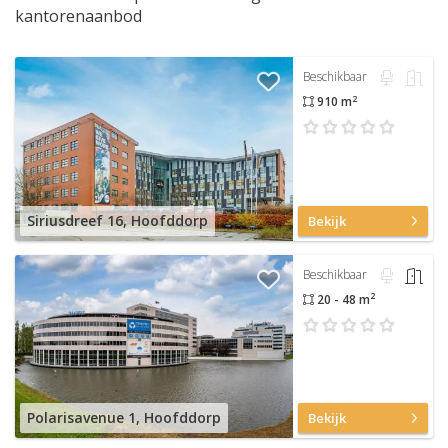
kantorenaanbod
Beschikbaar
2
910 m
Siriusdreef 16, Hoofddorp
Bekijk
Beschikbaar
2
20 - 48 m
Polarisavenue 1, Hoofddorp
Bekijk