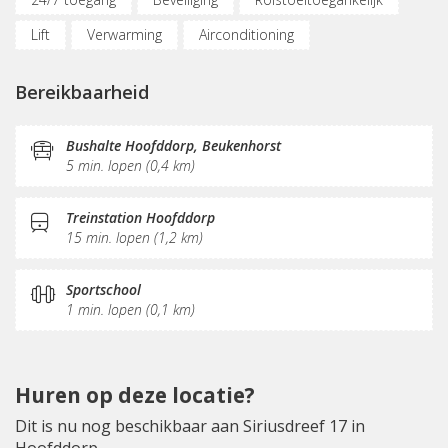
Lift
Verwarming
Airconditioning
Parkeergelegenheid
(Flex)werkplekken
Bereikbaarheid
Vergaderplekken
Internetmogelijkheden
Glasvezel
Printservice
KVK-inschrijving
Bushalte Hoofddorp, Beukenhorst
5 min. lopen (0,4 km)
Sociaal hart
Restaurant
Koffie/thee
Pantry
Schoonmaak
Receptie
Postverwerking
Treinstation Hoofddorp
15 min. lopen (1,2 km)
Sportschool
1 min. lopen (0,1 km)
Huren op deze locatie?
Dit is nu nog beschikbaar aan Siriusdreef 17 in