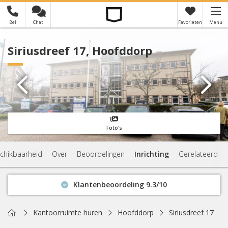
Bel
Chat
Favorieten
Menu
×
Je hebt nog geen favorieten
Siriusdreef 17, Hoofddorp
Foto's
chikbaarheid
Over
Beoordelingen
Inrichting
Gerelateerd
Klantenbeoordeling 9.3/10
Binnen 1 uur antwoord
Geen verplichtingen
Home
Kantoorruimte huren
Hoofddorp
Siriusdreef 17
Actuele beschikbaarheid