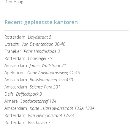
Den Haag
Recent geplaatste kantoren
Rotterdam
Lloydstraat 5
Utrecht
Van Deventerlaan 30-40
Franeker
Prins Hendrikkade 3
Rotterdam
Coolsingel 75
Amsterdam
James Wattstraat 71
Apeldoorn
Oude Apeldoornseweg 41-45
Amsterdam
Buikslotermeerplein 430
Amsterdam
Science Park 301
Delft
Delftechpark 9
Almere
Landdrostdreef 124
Amsterdam
Korte Leidsedwarsstraat 133A 133A
Rotterdam
Van Helmontstraat 17-23
Rotterdam
Veerhaven 7