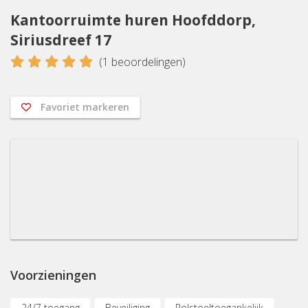
Kantoorruimte huren Hoofddorp,
Siriusdreef 17
5
(
1
beoordelingen)
Favoriet markeren
Voorzieningen
24/7 toegang
Beveiliging
Rolstoeltoegankelijk