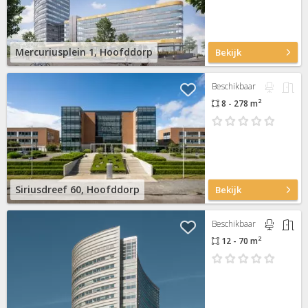
Mercuriusplein 1, Hoofddorp
Bekijk
Beschikbaar
2
8 - 278 m
Siriusdreef 60, Hoofddorp
Bekijk
Beschikbaar
2
12 - 70 m