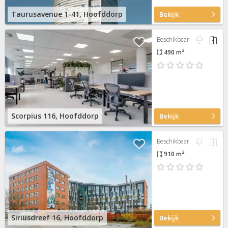
Taurusavenue 1-41, Hoofddorp
Bekijk
Beschikbaar
2
490 m
Scorpius 116, Hoofddorp
Bekijk
Beschikbaar
2
910 m
Siriusdreef 16, Hoofddorp
Bekijk