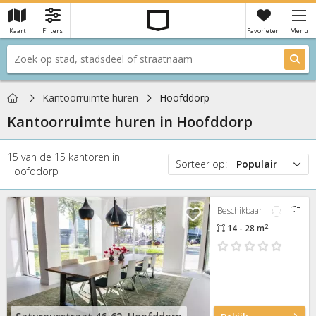
Kaart
Filters
Favorieten
Menu
×
Je hebt nog geen favorieten
Home
Kantoorruimte huren
Hoofddorp
Kantoorruimte huren in
Hoofddorp
15
van de
15
kantoren
in
Sorteer op:
Populair
Hoofddorp
Populair
Prijs
Beschikbaar
Nieuw
2
14 - 28 m