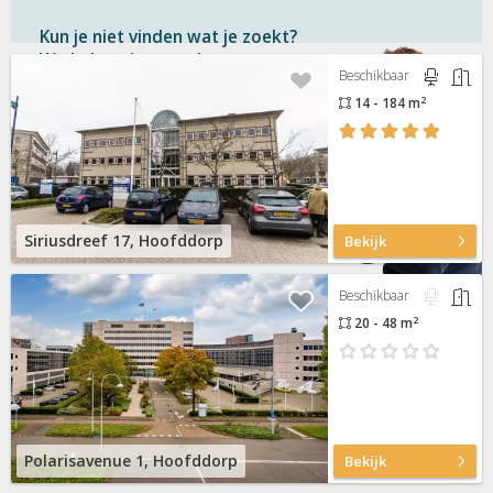
Kun je niet vinden wat je zoekt?
We helpen je graag!
Beschikbaar
2
14 - 184 m
Gratis
en vrijblijvend
Binnen 1 uur
antwoord
Persoonlijke hulp
Neem contact op
Siriusdreef 17, Hoofddorp
Bekijk
Beschikbaar
2
20 - 48 m
Polarisavenue 1, Hoofddorp
Bekijk