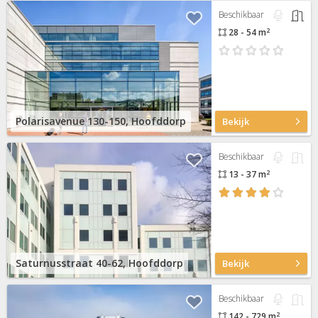
Beschikbaar
2
28 - 54 m
Polarisavenue 130-150, Hoofddorp
Bekijk
Beschikbaar
2
13 - 37 m
Saturnusstraat 40-62, Hoofddorp
Bekijk
Beschikbaar
2
142 - 729 m