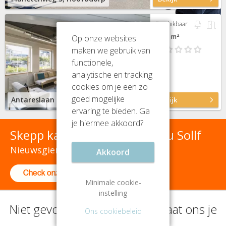
Beschikbaar
2
22 m
Op onze websites
maken we gebruik van
functionele,
analytische en tracking
cookies om je een zo
goed mogelijke
Antareslaan 65, Hoofddorp
Bekijk
ervaring te bieden. Ga
je hiermee akkoord?
Skepp kantoor(ver)huur is nu Sollf
Nieuwsgierig? It's one click away!
Akkoord
Check onze nieuwe website
Minimale cookie-
instelling
Niet gevonden wat je zoekt? Laat ons je
Ons cookiebeleid
helpen zoeken!