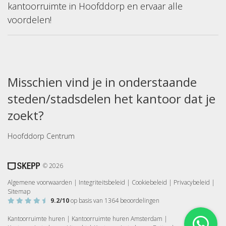
kantoorruimte in Hoofddorp en ervaar alle
voordelen!
Misschien vind je in onderstaande
steden/stadsdelen het kantoor dat je
zoekt?
Hoofddorp Centrum
© 2026
Algemene voorwaarden
|
Integriteitsbeleid
|
Cookiebeleid
|
Privacybeleid
|
Sitemap
9.2
/10
op basis van
1364
beoordelingen
Kantoorruimte huren
|
Kantoorruimte huren Amsterdam
|