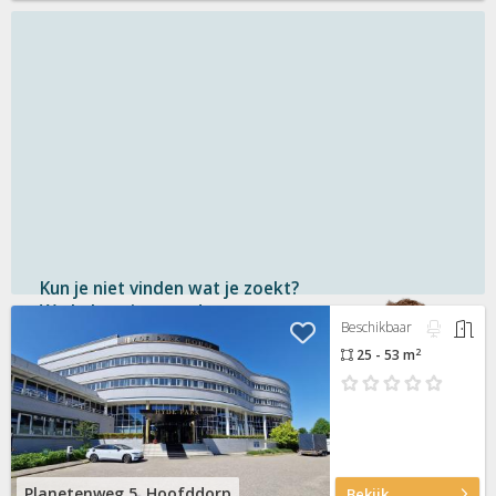
Kun je niet vinden wat je zoekt?
We helpen je graag!
Beschikbaar
2
25 - 53 m
Gratis
en vrijblijvend
Binnen 1 uur
antwoord
Persoonlijke hulp
Neem contact op
Planetenweg 5, Hoofddorp
Bekijk