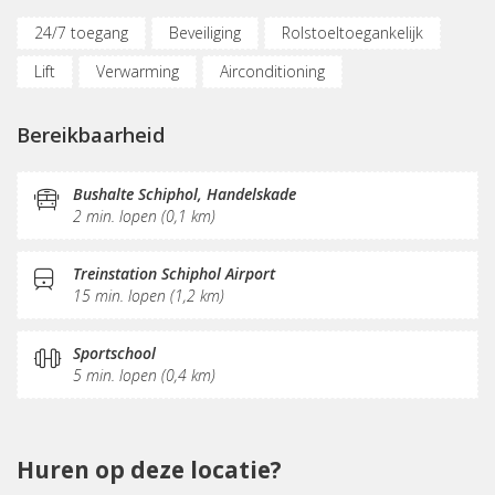
24/7 toegang
Beveiliging
Rolstoeltoegankelijk
Lift
Verwarming
Airconditioning
Parkeergelegenheid
(Flex)werkplekken
Bereikbaarheid
Vergaderplekken
Internetmogelijkheden
Printservice
KVK-inschrijving
Sociaal hart
Bushalte Schiphol, Handelskade
2 min. lopen (0,1 km)
Koffie/thee
Pantry
Receptie
Postverwerking
Treinstation Schiphol Airport
15 min. lopen (1,2 km)
Sportschool
5 min. lopen (0,4 km)
Huren op deze locatie?