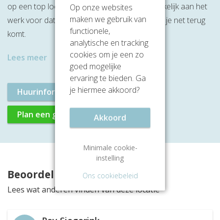
op een top locatie gevestigd. Je kunt hier makkelijk aan het
Op onze websites
maken we gebruik van
werk voor dat je gaat vliegen of juist wanneer je net terug
functionele,
komt.
analytische en tracking
cookies om je een zo
Lees meer
goed mogelijke
ervaring te bieden. Ga
je hiermee akkoord?
Huurinformatie aanvragen
Plan een gratis rondleiding
Akkoord
Minimale cookie-
instelling
Beoordelingen
Ons cookiebeleid
Lees wat anderen vinden van deze locatie