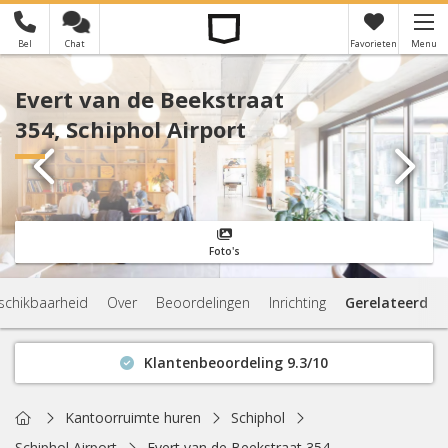
Bel
Chat
Favorieten
Menu
×
Je hebt nog geen favorieten
Evert van de Beekstraat
354, Schiphol Airport
Foto's
schikbaarheid
Over
Beoordelingen
Inrichting
Gerelateerd
Klantenbeoordeling 9.3/10
Binnen 1 uur antwoord
Geen verplichtingen
Home
Kantoorruimte huren
Schiphol
Actuele beschikbaarheid
Schiphol Airport
Evert van de Beekstraat 354