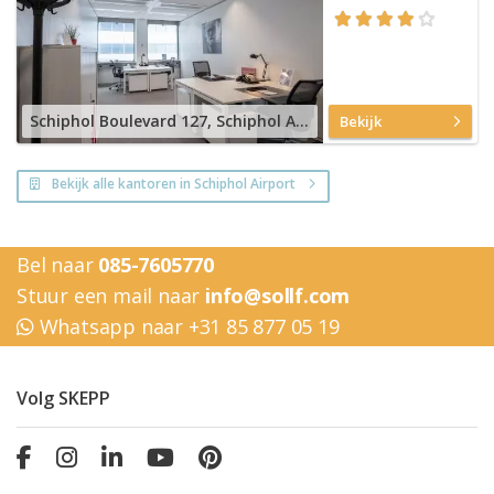
Schiphol Boulevard 127, Schiphol Airport
Bekijk
Bekijk alle kantoren in Schiphol Airport
Bel naar
085-7605770
Stuur een mail naar
info@sollf.com
Whatsapp naar +31 85 877 05 19
Volg SKEPP