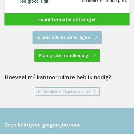
€ 16.667
€ 15.000 p.m.
Hoe groot is dit?
Huurinformatie ontvangen
Gratis advies aanvragen
Plan gratis rondleiding
2
Hoeveel m
kantoorruimte heb ik nodig?
2
Bereken m
kantoorruimte
Deze bedrijven gingen jou voor