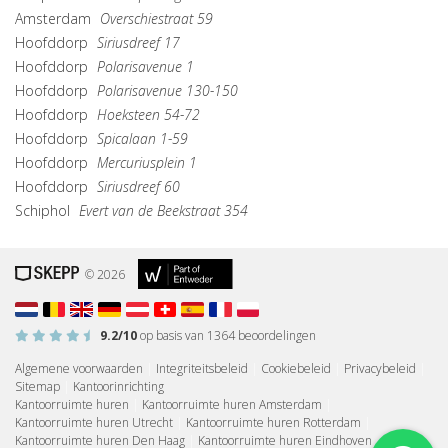
Amsterdam
Overschiestraat 59
Hoofddorp
Siriusdreef 17
Hoofddorp
Polarisavenue 1
Hoofddorp
Polarisavenue 130-150
Hoofddorp
Hoeksteen 54-72
Hoofddorp
Spicalaan 1-59
Hoofddorp
Mercuriusplein 1
Hoofddorp
Siriusdreef 60
Schiphol
Evert van de Beekstraat 354
© 2026
9.2
/10
op basis van
1364
beoordelingen
Algemene voorwaarden
|
Integriteitsbeleid
|
Cookiebeleid
|
Privacybeleid
|
Sitemap
|
Kantoorinrichting
Kantoorruimte huren
|
Kantoorruimte huren Amsterdam
|
Kantoorruimte huren Utrecht
|
Kantoorruimte huren Rotterdam
|
Kantoorruimte huren Den Haag
|
Kantoorruimte huren Eindhoven