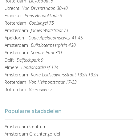
Rotterdam
Lloydstraat 5
Utrecht
Van Deventerlaan 30-40
Franeker
Prins Hendrikkade 3
Rotterdam
Coolsingel 75
Amsterdam
James Wattstraat 71
Apeldoorn
Oude Apeldoornseweg 41-45
Amsterdam
Buikslotermeerplein 430
Amsterdam
Science Park 301
Delft
Delftechpark 9
Almere
Landdrostdreef 124
Amsterdam
Korte Leidsedwarsstraat 133A 133A
Rotterdam
Van Helmontstraat 17-23
Rotterdam
Veerhaven 7
Populaire stadsdelen
Amsterdam Centrum
Amsterdam Grachtengordel