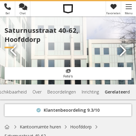
Bel
Chat
Favorieten
Menu
×
Je hebt nog geen favorieten
Saturnusstraat 40-62,
Hoofddorp
Foto's
schikbaarheid
Over
Beoordelingen
Inrichting
Gerelateerd
Klantenbeoordeling 9.3/10
Binnen 1 uur antwoord
Geen verplichtingen
Home
Kantoorruimte huren
Hoofddorp
Actuele beschikbaarheid
Saturnusstraat 40-62