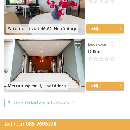
Saturnusstraat 46-62, Hoofddorp
Bekijk
Beschikbaar
2
45 m
Mercuriusplein 1, Hoofddorp
Bekijk
Bekijk alle kantoren in Hoofddorp
Bel naar
085-7605770