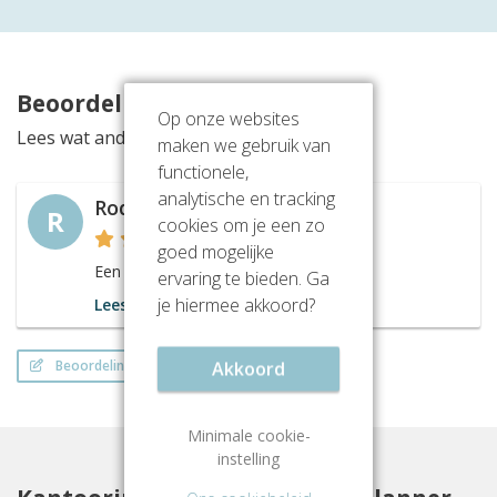
Beoordelingen
Op onze websites
Lees wat anderen vinden van deze locatie
maken we gebruik van
functionele,
analytische en tracking
Roderik
R
cookies om je een zo
goed mogelijke
Een nette en representatieve receptie!
ervaring te bieden. Ga
je hiermee akkoord?
Lees meer
Akkoord
Beoordeling schrijven
Minimale cookie-
instelling