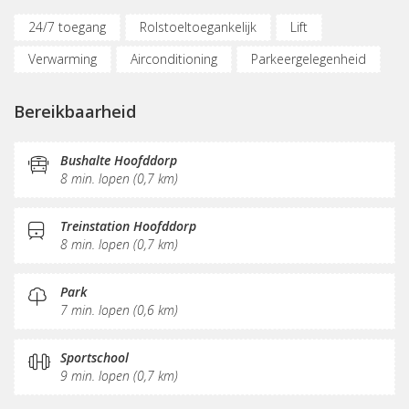
24/7 toegang
Rolstoeltoegankelijk
Lift
Verwarming
Airconditioning
Parkeergelegenheid
(Flex)werkplekken
Vergaderplekken
Bereikbaarheid
Internetmogelijkheden
Printservice
KVK-inschrijving
Sociaal hart
Koffie/thee
Bushalte Hoofddorp
8 min. lopen (0,7 km)
Pantry
Receptie
Postverwerking
Treinstation Hoofddorp
8 min. lopen (0,7 km)
Park
7 min. lopen (0,6 km)
Sportschool
9 min. lopen (0,7 km)