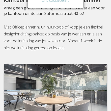
Kantoorinrichting met Officeplanner
Ons cookiebeleid
Vraag een gratis inrichtingsvoorstel op maat aan voor
je kantoorruimte aan Saturnusstraat 40-62
Met Officeplanner huur, huurkoop of koop je een flexibel
designinrichtingspakket op basis van je wensen en eisen
voor de inrichting van jouw kantoor. Binnen 1 week is de
nieuwe inrichting gereed op locatie.