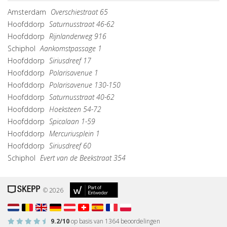
Amsterdam
Overschiestraat 65
Hoofddorp
Saturnusstraat 46-62
Hoofddorp
Rijnlanderweg 916
Schiphol
Aankomstpassage 1
Hoofddorp
Siriusdreef 17
Hoofddorp
Polarisavenue 1
Hoofddorp
Polarisavenue 130-150
Hoofddorp
Saturnusstraat 40-62
Hoofddorp
Hoeksteen 54-72
Hoofddorp
Spicalaan 1-59
Hoofddorp
Mercuriusplein 1
Hoofddorp
Siriusdreef 60
Schiphol
Evert van de Beekstraat 354
© 2026
9.2
/10
op basis van
1364
beoordelingen