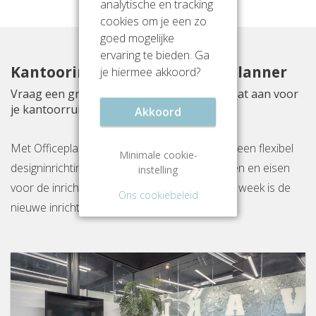
analytische en tracking
cookies om je een zo
goed mogelijke
ervaring te bieden. Ga
Kantoorinrichting met Officeplanner
je hiermee akkoord?
Vraag een gratis inrichtingsvoorstel op maat aan voor
je kantoorruimte aan Planetenweg 5
Akkoord
Met Officeplanner huur, huurkoop of koop je een flexibel
Minimale cookie-
designinrichtingspakket op basis van je wensen en eisen
instelling
voor de inrichting van jouw kantoor. Binnen 1 week is de
Ons cookiebeleid
nieuwe inrichting gereed op locatie.