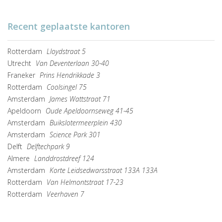
Recent geplaatste kantoren
Rotterdam
Lloydstraat 5
Utrecht
Van Deventerlaan 30-40
Franeker
Prins Hendrikkade 3
Rotterdam
Coolsingel 75
Amsterdam
James Wattstraat 71
Apeldoorn
Oude Apeldoornseweg 41-45
Amsterdam
Buikslotermeerplein 430
Amsterdam
Science Park 301
Delft
Delftechpark 9
Almere
Landdrostdreef 124
Amsterdam
Korte Leidsedwarsstraat 133A 133A
Rotterdam
Van Helmontstraat 17-23
Rotterdam
Veerhaven 7