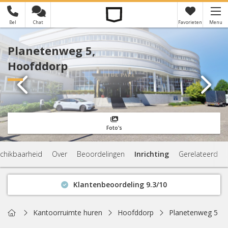
Bel
Chat
Favorieten
Menu
×
Je hebt nog geen favorieten
Planetenweg 5,
Hoofddorp
Foto's
chikbaarheid
Over
Beoordelingen
Inrichting
Gerelateerd
Klantenbeoordeling 9.3/10
Binnen 1 uur antwoord
Geen verplichtingen
Home
Kantoorruimte huren
Hoofddorp
Planetenweg 5
Actuele beschikbaarheid