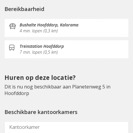
Oplaadpunt auto
Fietsenstalling
Bereikbaarheid
Vergaderplekken
Opslagruimte
Internetmogelijkheden
Glasvezel
KVK-inschrijving
Bushalte Hoofddorp, Kalorama
4 min. lopen (0,3 km)
Sociaal hart
Koffie/thee
Gemeubileerd
Pantry
Schoonmaak
Receptie
Fitnessruimte
Treinstation Hoofddorp
7 min. lopen (0,5 km)
Huren op deze locatie?
Dit is nu nog beschikbaar aan Planetenweg 5 in
Hoofddorp
Beschikbare kantoorkamers
Kantoorkamer