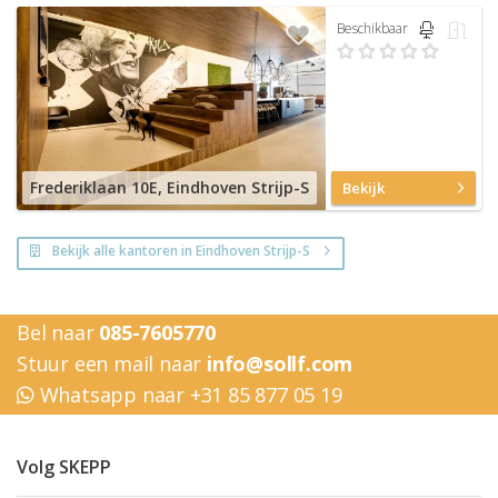
Beschikbaar
Frederiklaan 10E, Eindhoven Strijp-S
Bekijk
Bekijk alle kantoren in Eindhoven Strijp-S
Bel naar
085-7605770
Stuur een mail naar
info@sollf.com
Whatsapp naar +31 85 877 05 19
Volg SKEPP