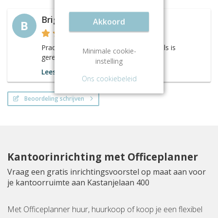
Brigitta
Akkoord
B
Prachtig pand waar alles tot in de details is
Minimale cookie-
geregeld.
instelling
Lees meer
Ons cookiebeleid
Beoordeling schrijven
Kantoorinrichting met Officeplanner
Vraag een gratis inrichtingsvoorstel op maat aan voor
je kantoorruimte aan Kastanjelaan 400
Met Officeplanner huur, huurkoop of koop je een flexibel