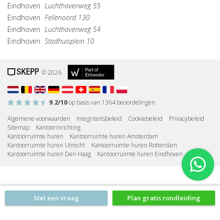
Eindhoven
Luchthavenweg 55
Eindhoven
Fellenoord 130
Eindhoven
Luchthavenweg 54
Eindhoven
Stadhuisplein 10
© 2026
9.2
/10
op basis van
1364
beoordelingen
Algemene voorwaarden
|
Integriteitsbeleid
|
Cookiebeleid
|
Privacybeleid
|
Sitemap
|
Kantoorinrichting
Kantoorruimte huren
|
Kantoorruimte huren Amsterdam
|
Kantoorruimte huren Utrecht
|
Kantoorruimte huren Rotterdam
|
Kantoorruimte huren Den Haag
|
Kantoorruimte huren Eindhoven
Stel een vraag
Plan gratis rondleiding