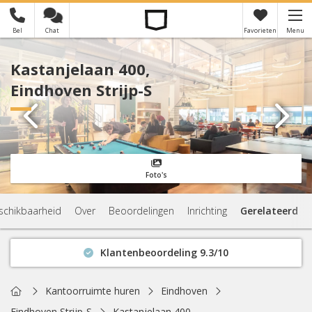
Bel
Chat
Favorieten
Menu
×
Je hebt nog geen favorieten
Kastanjelaan 400,
Eindhoven Strijp-S
Foto's
schikbaarheid
Over
Beoordelingen
Inrichting
Gerelateerd
Klantenbeoordeling 9.3/10
Binnen 1 uur antwoord
Geen verplichtingen
Home
Kantoorruimte huren
Eindhoven
Actuele beschikbaarheid
Eindhoven Strijp-S
Kastanjelaan 400