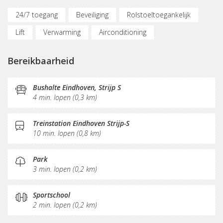
24/7 toegang
Beveiliging
Rolstoeltoegankelijk
Lift
Verwarming
Airconditioning
Parkeergelegenheid
(Flex)werkplekken
Bereikbaarheid
Vergaderplekken
Opslagruimte
Internetmogelijkheden
Printservice
Bushalte Eindhoven, Strijp S
4 min. lopen (0,3 km)
KVK-inschrijving
Sociaal hart
Koffie/thee
Pantry
Schoonmaak
Postverwerking
Treinstation Eindhoven Strijp-S
10 min. lopen (0,8 km)
Fitnessruimte
Park
3 min. lopen (0,2 km)
Sportschool
2 min. lopen (0,2 km)