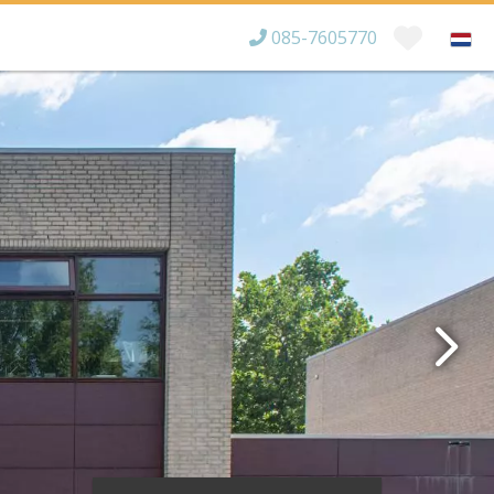
085-7605770
Bereikbaar tot
×