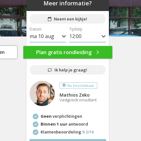
Meer informatie?
Neem een kijkje!
Datum
Tijdstip
ma 10 aug
8:00
di 11 aug
8:30
Plan gratis rondleiding
gen
wo 12 aug
9:00
Ik help je graag!
do 13 aug
9:30
Nu beschikbaar
vr 14 aug
10:00
Mathios Zeko
ma 17 aug
10:30
Vastgoedconsultant
di 18 aug
11:00
Geen
verplichtingen
wo 19 aug
11:30
Binnen 1 uur
antwoord
Klantenbeoordeling
9.2/10
do 20 aug
12:00