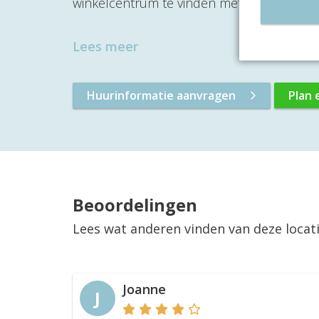
winkelcentrum te vinden met onder ander
Lees meer
Huurinformatie aanvragen
Plan 
Beoordelingen
Lees wat anderen vinden van deze locat
Joanne
J