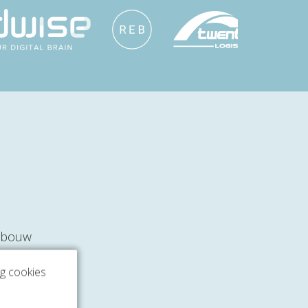
gebouw
rijf en
ng cookies
in