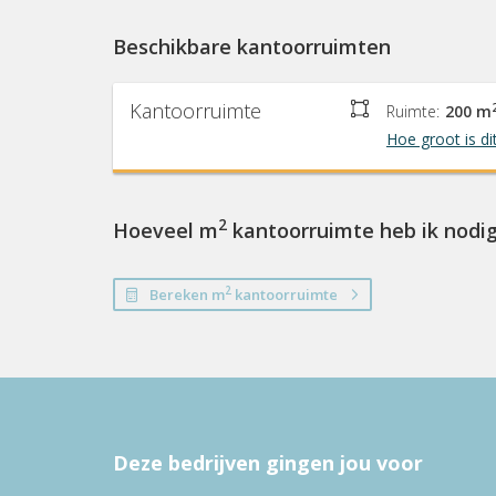
Beschikbare kantoorruimten
Kantoorruimte
Ruimte:
200 m
Hoe groot is di
2
Hoeveel m
kantoorruimte heb ik nodi
2
Bereken m
kantoorruimte
Deze bedrijven gingen jou voor