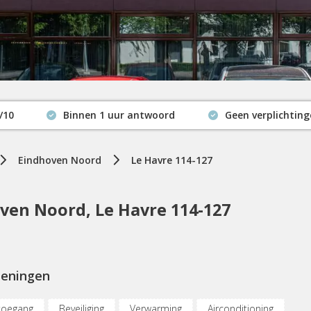
/10
Binnen 1 uur antwoord
Geen verplichtin
Actuele beschikbaarheid
Eindhoven Noord
Le Havre 114-127
en Noord, Le Havre 114-127
ieningen
toegang
Beveiliging
Verwarming
Airconditioning