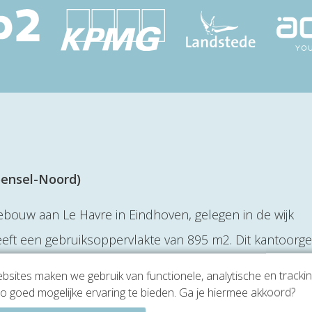
oensel-Noord)
ebouw aan Le Havre in Eindhoven, gelegen in de wijk
eft een gebruiksoppervlakte van 895 m2. Dit kantoor
ren onder andere een administratiebedrijf, softwarebed
sites maken we gebruik van functionele, analytische en tracki
ier reeds een kantoorruimte. In de omgeving is een kle
o goed mogelijke ervaring te bieden. Ga je hiermee akkoord?