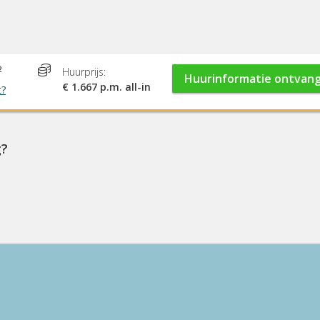
2
Huurprijs:
Huurinformatie ontvan
€ 1.667 p.m. all-in
t?
g?