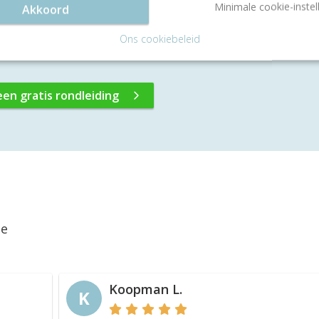
e een Jumbo en een cafetaria.
Minimale cookie-instel
Akkoord
Ons cookiebeleid
een gratis rondleiding
ie
Koopman L.
K