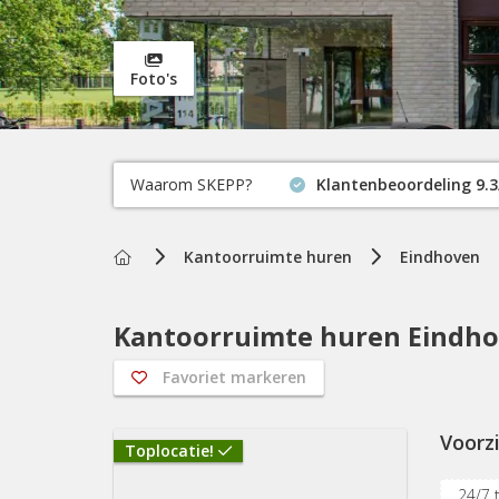
Foto's
Waarom SKEPP?
Klantenbeoordeling 9.3
Home
Kantoorruimte huren
Eindhoven
Kantoorruimte huren Eindhov
Favoriet markeren
Voorz
Toplocatie!
24/7 