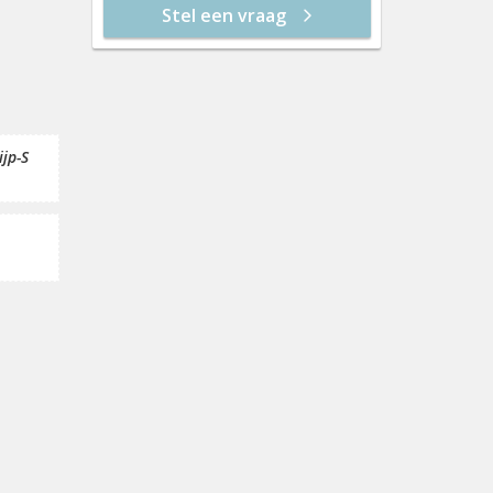
Stel een vraag
vr 21 aug
12:30
13:00
t
13:30
ijp-S
14:00
14:30
15:00
15:30
16:00
16:30
17:00