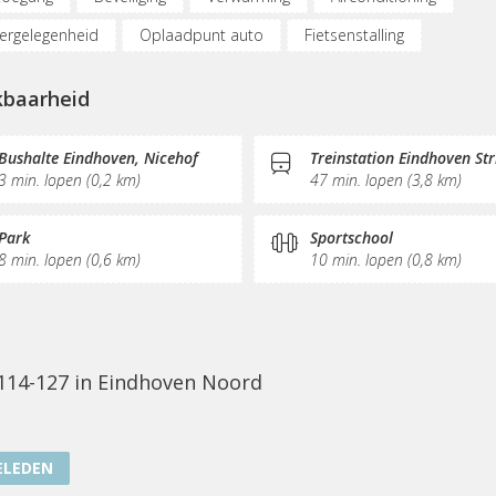
ergelegenheid
Oplaadpunt auto
Fietsenstalling
)werkplekken
Vergaderplekken
Opslagruimte
kbaarheid
netmogelijkheden
Glasvezel
KVK-inschrijving
Sociaal har
e/thee
Pantry
Schoonmaak
Bushalte Eindhoven, Nicehof
Treinstation Eindhoven Str
3 min. lopen (0,2 km)
47 min. lopen (3,8 km)
Park
Sportschool
8 min. lopen (0,6 km)
10 min. lopen (0,8 km)
 114-127 in Eindhoven Noord
ELEDEN