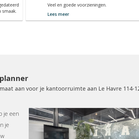
 gedateerd
Veel en goede voorzieningen.
en smaak.
Lees meer
eplanner
p maat aan voor je kantoorruimte aan Le Havre 114-1
p je een
n je
uw