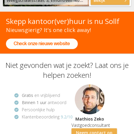
Weegschaalstraat 3, Eindhoven Noord
Bekijk
Skepp kantoor(ver)huur is nu Sollf
Nieuwsgierig? It's one click away!
Check onze nieuwe website
Niet gevonden wat je zoekt? Laat ons je
helpen zoeken!
Gratis
en vrijblijvend
Binnen 1 uur
antwoord
Persoonlijke hulp
Klantenbeoordeling
9.2/10
Mathios Zeko
Vastgoedconsultant
Neem contact op