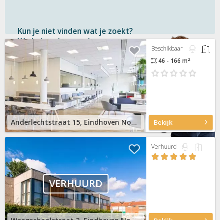
Kun je niet vinden wat je zoekt?
We helpen je graag!
Beschikbaar
2
46 - 166 m
Gratis
en vrijblijvend
Binnen 1 uur
antwoord
Persoonlijke hulp
Neem contact op
Anderlechtstraat 15, Eindhoven Noord
Bekijk
Verhuurd
VERHUURD