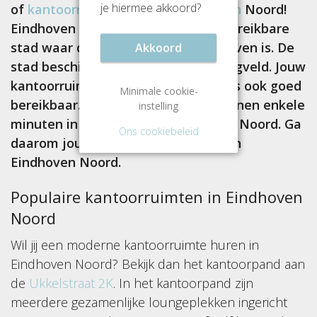
je hiermee akkoord?
of
kantoorruimte huren in Eindhoven
Noord!
Eindhoven is een levendige, goed bereikbare
stad waar dag en nacht veel te beleven is. De
Akkoord
stad beschikt namelijk over een vliegveld. Jouw
kantoorruimte in Eindhoven Noord is ook goed
Minimale cookie-
bereikbaar. Je bent vanaf de A50 binnen enkele
instelling
minuten in het stadsdeel Eindhoven Noord. Ga
Ons cookiebeleid
daarom jouw kantoorruimte huren in
Eindhoven Noord.
Populaire kantoorruimten in Eindhoven
Noord
Wil jij een moderne kantoorruimte huren in
Eindhoven Noord? Bekijk dan het kantoorpand aan
de
Ukkelstraat 2K
. In het kantoorpand zijn
meerdere gezamenlijke loungeplekken ingericht