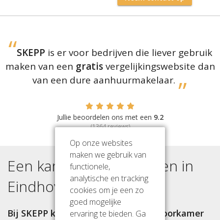
SKEPP
is er voor bedrijven die liever gebruik
maken van een
gratis
vergelijkingswebsite dan
van een dure aanhuurmakelaar.
Jullie beoordelen ons met een
9.2
(
1364
reviews)
Op onze websites
maken we gebruik van
Een kantoorruimte huren in
functionele,
analytische en tracking
Eindhoven Noord
?
cookies om je een zo
goed mogelijke
Bij SKEPP kun je een werkplek, kantoorkamer
ervaring te bieden. Ga