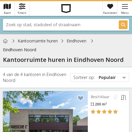
Kaart
Filters
Favorieten
Menu
×
Je hebt nog geen favorieten
Home
Kantoorruimte huren
Eindhoven
Eindhoven Noord
Kantoorruimte huren in
Eindhoven Noord
4
van de
4
kantoren
in
Eindhoven
Sorteer op:
Populair
Noord
Populair
Prijs
Beschikbaar
Nieuw
2
200 m