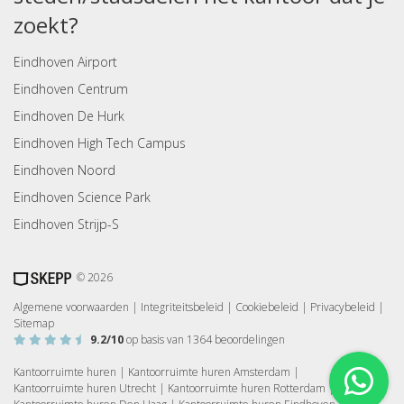
zoekt?
Eindhoven Airport
Eindhoven Centrum
Eindhoven De Hurk
Eindhoven High Tech Campus
Eindhoven Noord
Eindhoven Science Park
Eindhoven Strijp-S
© 2026
Algemene voorwaarden
|
Integriteitsbeleid
|
Cookiebeleid
|
Privacybeleid
|
Sitemap
9.2
/10
op basis van
1364
beoordelingen
Kantoorruimte huren
|
Kantoorruimte huren Amsterdam
|
Kantoorruimte huren Utrecht
|
Kantoorruimte huren Rotterdam
|