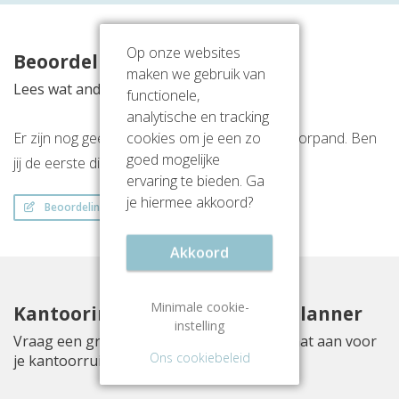
Op onze websites
Beoordelingen
maken we gebruik van
Lees wat anderen vinden van deze locatie
functionele,
analytische en tracking
cookies om je een zo
Er zijn nog geen beoordelingen over dit kantoorpand. Ben
goed mogelijke
jij de eerste die een beoordeling achterlaat?
ervaring te bieden. Ga
je hiermee akkoord?
Beoordeling schrijven
Akkoord
Minimale cookie-
Kantoorinrichting met Officeplanner
instelling
Vraag een gratis inrichtingsvoorstel op maat aan voor
Ons cookiebeleid
je kantoorruimte aan Emmasingel 33