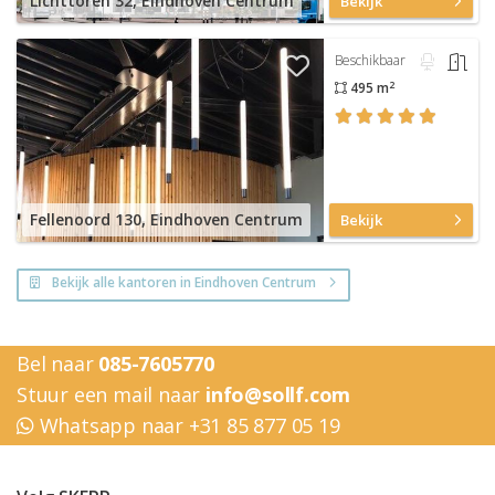
Lichttoren 32, Eindhoven Centrum
Bekijk
Beschikbaar
2
495 m
Fellenoord 130, Eindhoven Centrum
Bekijk
Bekijk alle kantoren in Eindhoven Centrum
Bel naar
085-7605770
Stuur een mail naar
info@sollf.com
Whatsapp naar +31 85 877 05 19