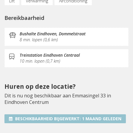
Lift
Verwarming
Airconditioning
Parkeergelegenheid
Oplaadpunt auto
Bereikbaarheid
Fietsenstalling
(Flex)werkplekken
Vergaderplekken
Belruimte
Opslagruimte
Bushalte Eindhoven, Dommelstraat
8 min. lopen (0,6 km)
Internetmogelijkheden
Glasvezel
Printservice
KVK-inschrijving
Sociaal hart
Restaurant
Treinstation Eindhoven Centraal
10 min. lopen (0,7 km)
Koffie/thee
Gemeubileerd
Pantry
Schoonmaak
Receptie
Postverwerking
Terras
Huren op deze locatie?
Dit is nu nog beschikbaar aan Emmasingel 33 in
Eindhoven Centrum
BESCHIKBAARHEID BIJGEWERKT:
1 MAAND GELEDEN