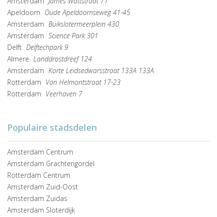
Amsterdam
James Wattstraat 71
Apeldoorn
Oude Apeldoornseweg 41-45
Amsterdam
Buikslotermeerplein 430
Amsterdam
Science Park 301
Delft
Delftechpark 9
Almere
Landdrostdreef 124
Amsterdam
Korte Leidsedwarsstraat 133A 133A
Rotterdam
Van Helmontstraat 17-23
Rotterdam
Veerhaven 7
Populaire stadsdelen
Amsterdam Centrum
Amsterdam Grachtengordel
Rotterdam Centrum
Amsterdam Zuid-Oost
Amsterdam Zuidas
Amsterdam Sloterdijk