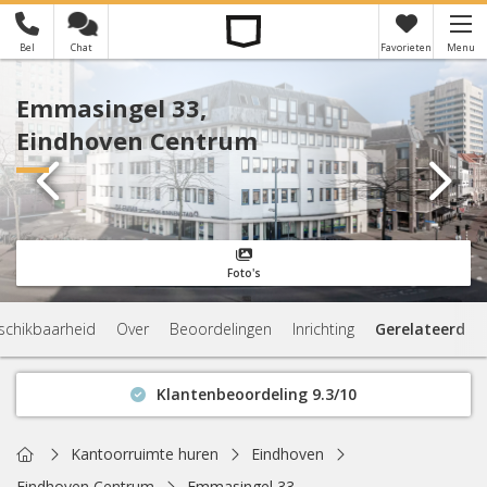
Bel
Chat
Favorieten
Menu
×
Je hebt nog geen favorieten
Emmasingel 33,
Eindhoven Centrum
Foto's
schikbaarheid
Over
Beoordelingen
Inrichting
Gerelateerd
Klantenbeoordeling 9.3/10
Binnen 1 uur antwoord
Geen verplichtingen
Home
Kantoorruimte huren
Eindhoven
Actuele beschikbaarheid
Eindhoven Centrum
Emmasingel 33