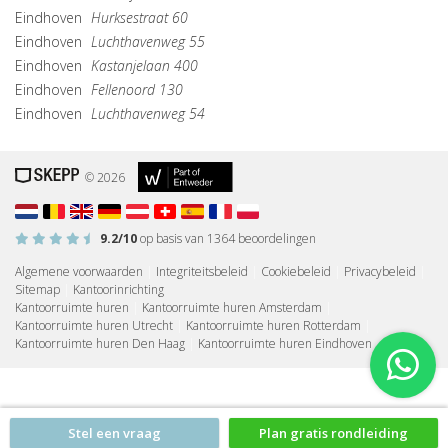
Eindhoven
Hurksestraat 60
Eindhoven
Luchthavenweg 55
Eindhoven
Kastanjelaan 400
Eindhoven
Fellenoord 130
Eindhoven
Luchthavenweg 54
© 2026
9.2
/10
op basis van
1364
beoordelingen
Algemene voorwaarden
|
Integriteitsbeleid
|
Cookiebeleid
|
Privacybeleid
|
Sitemap
|
Kantoorinrichting
Kantoorruimte huren
|
Kantoorruimte huren Amsterdam
|
Kantoorruimte huren Utrecht
|
Kantoorruimte huren Rotterdam
|
Kantoorruimte huren Den Haag
|
Kantoorruimte huren Eindhoven
Stel een vraag
Plan gratis rondleiding