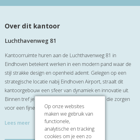
Over dit kantoor
Luchthavenweg 81
Kantoorruimte huren aan de Luchthavenweg 81 in
Eindhoven betekent werken in een modern pand waar de
stijl strakke design en openheid ademt. Gelegen op een
strategische locatie nabij Eindhoven Airport, straalt dit
kantoorgebouw een sfeer van dynamiek en innovatie uit.
Binnen tref je een mix van glas en lichte tinten die zorgen
Op onze websites
voor een fijne, inspirerende werkomgeving.
maken we gebruik van
functionele,
Lees meer
analytische en tracking
cookies om je een zo