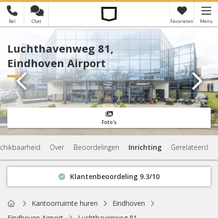
Bel
Chat
Favorieten
Menu
×
Je hebt nog geen favorieten
Luchthavenweg 81,
Eindhoven Airport
Foto's
chikbaarheid
Over
Beoordelingen
Inrichting
Gerelateerd
Klantenbeoordeling 9.3/10
Binnen 1 uur antwoord
Geen verplichtingen
Home
Kantoorruimte huren
Eindhoven
Actuele beschikbaarheid
Eindhoven Airport
Luchthavenweg 81