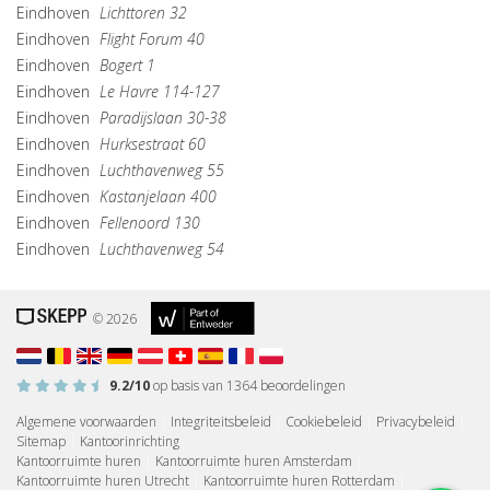
Eindhoven
Lichttoren 32
Eindhoven
Flight Forum 40
Eindhoven
Bogert 1
Eindhoven
Le Havre 114-127
Eindhoven
Paradijslaan 30-38
Eindhoven
Hurksestraat 60
Eindhoven
Luchthavenweg 55
Eindhoven
Kastanjelaan 400
Eindhoven
Fellenoord 130
Eindhoven
Luchthavenweg 54
© 2026
9.2
/10
op basis van
1364
beoordelingen
Algemene voorwaarden
|
Integriteitsbeleid
|
Cookiebeleid
|
Privacybeleid
|
Sitemap
|
Kantoorinrichting
Kantoorruimte huren
|
Kantoorruimte huren Amsterdam
|
Kantoorruimte huren Utrecht
|
Kantoorruimte huren Rotterdam
|