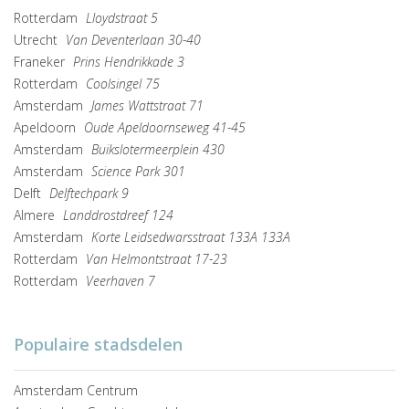
Rotterdam
Lloydstraat 5
Utrecht
Van Deventerlaan 30-40
Franeker
Prins Hendrikkade 3
Rotterdam
Coolsingel 75
Amsterdam
James Wattstraat 71
Apeldoorn
Oude Apeldoornseweg 41-45
Amsterdam
Buikslotermeerplein 430
Amsterdam
Science Park 301
Delft
Delftechpark 9
Almere
Landdrostdreef 124
Amsterdam
Korte Leidsedwarsstraat 133A 133A
Rotterdam
Van Helmontstraat 17-23
Rotterdam
Veerhaven 7
Populaire stadsdelen
Amsterdam Centrum