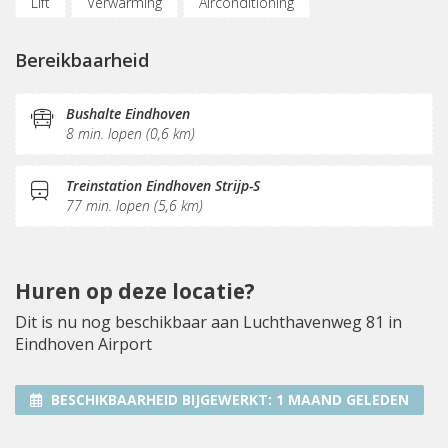
Lift
Verwarming
Airconditioning
Luchtverversingsinstallatie
Parkeergelegenheid
Bereikbaarheid
Oplaadpunt auto
Fietsenstalling
(Flex)werkplekken
Vergaderplekken
Opslagruimte
Bushalte Eindhoven
8 min. lopen (0,6 km)
Internetmogelijkheden
Glasvezel
Sociaal hart
Restaurant
Koffie/thee
Pantry
Schoonmaak
Treinstation Eindhoven Strijp-S
77 min. lopen (5,6 km)
Locatie manager
Receptie
Postverwerking
Fitnessruimte
Terras
Huren op deze locatie?
Dit is nu nog beschikbaar aan Luchthavenweg 81 in
Eindhoven Airport
BESCHIKBAARHEID BIJGEWERKT:
1 MAAND GELEDEN