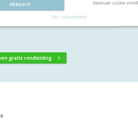
Minimale cookie-instel
Akkoord
Neem dan contact op met onze vastgoedconsultants. Zi
Ons cookiebeleid
en met jou een bezichtiging inplannen!
een gratis rondleiding
ie