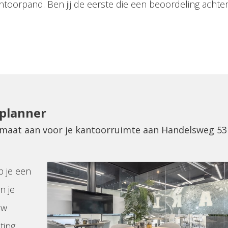
ntoorpand. Ben jij de eerste die een beoordeling achter
eplanner
p maat aan voor je kantoorruimte aan Handelsweg 53
p je een
n je
uw
ting