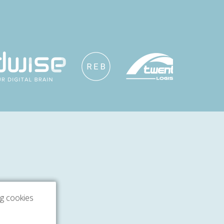
ng cookies
ren!
ling.