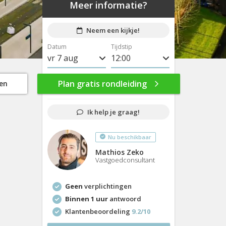
Meer informatie?
Neem een kijkje!
Datum
Tijdstip
vr 7 aug
8:00
ma 10 aug
8:30
Plan gratis rondleiding
gen
di 11 aug
9:00
Ik help je graag!
wo 12 aug
9:30
Nu beschikbaar
do 13 aug
10:00
Mathios Zeko
vr 14 aug
10:30
Vastgoedconsultant
ma 17 aug
11:00
Geen
verplichtingen
di 18 aug
11:30
Binnen 1 uur
antwoord
Klantenbeoordeling
9.2/10
wo 19 aug
12:00