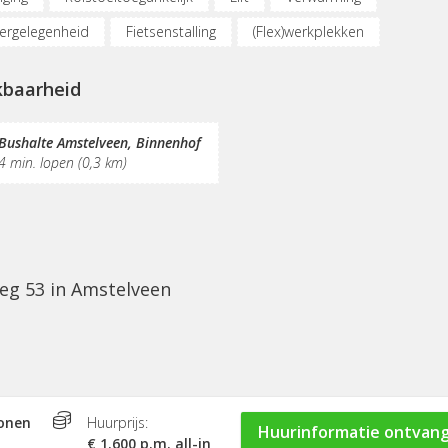
ergelegenheid
Fietsenstalling
(Flex)werkplekken
derplekken
Internetmogelijkheden
Glasvezel
kbaarheid
schrijving
Gemeubileerd
Schoonmaak
Receptie
Bushalte Amstelveen, Binnenhof
4 min. lopen (0,3 km)
eg 53 in Amstelveen
sonen
Huurprijs:
Huurinformatie ontvan
€ 1.600 p.m. all-in