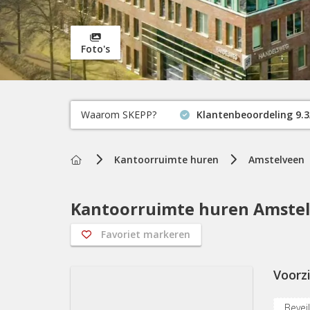
Foto's
Waarom SKEPP?
Klantenbeoordeling 9.3
Home
Kantoorruimte huren
Amstelveen
Kantoorruimte huren Amstel
Favoriet markeren
Voorz
Beveil