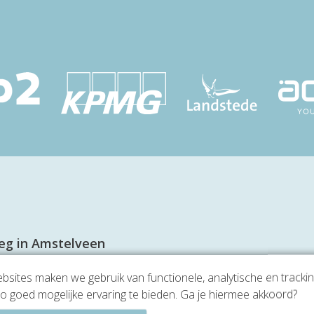
eg in Amstelveen
sites maken we gebruik van functionele, analytische en tracki
mstelveen kun jij een prachtige kantoorruimte gaan hu
o goed mogelijke ervaring te bieden. Ga je hiermee akkoord?
j het Stadshart heeft een moderne hoogwaardige uitstra