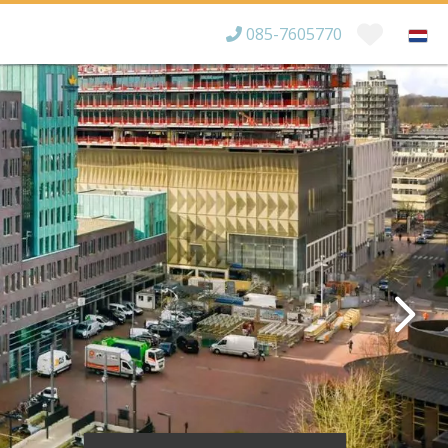
085-7605770
Bereikbaar tot
×