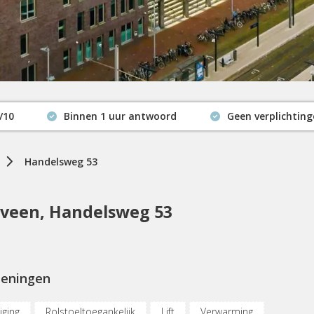
/10
Binnen 1 uur antwoord
Geen verplichtin
Actuele beschikbaarheid
Handelsweg 53
veen, Handelsweg 53
ieningen
iging
Rolstoeltoegankelijk
Lift
Verwarming