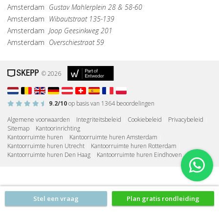
Amsterdam
Gustav Mahlerplein 28 & 58-60
Amsterdam
Wibautstraat 135-139
Amsterdam
Joop Geesinkweg 201
Amsterdam
Overschiestraat 59
© 2026
9.2
/10
op basis van
1364
beoordelingen
Algemene voorwaarden
|
Integriteitsbeleid
|
Cookiebeleid
|
Privacybeleid
|
Sitemap
|
Kantoorinrichting
Kantoorruimte huren
|
Kantoorruimte huren Amsterdam
|
Kantoorruimte huren Utrecht
|
Kantoorruimte huren Rotterdam
|
Kantoorruimte huren Den Haag
|
Kantoorruimte huren Eindhoven
Stel een vraag
Plan gratis rondleiding