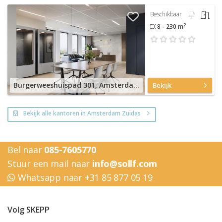
Beschikbaar
2
8 - 230 m
Burgerweeshuispad 301, Amsterdam Zuidas
Bekijk
Bekijk alle kantoren in Amsterdam Zuidas
Bel naar
085-7605770
Stuur een mail naar
info@sollf.com
Whatsapp naar +31 85 877 05 19
Volg SKEPP