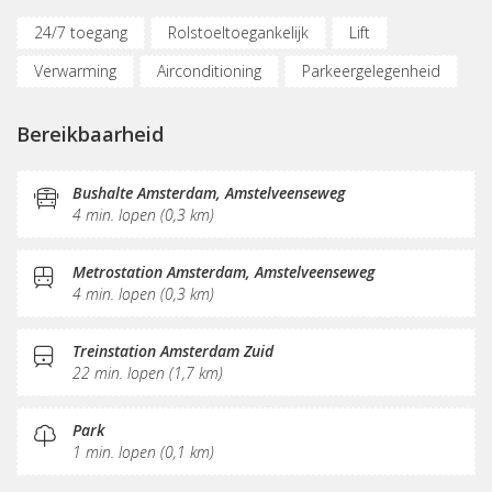
24/7 toegang
Rolstoeltoegankelijk
Lift
Verwarming
Airconditioning
Parkeergelegenheid
Oplaadpunt auto
Fietsenstalling
Bereikbaarheid
(Flex)werkplekken
Vergaderplekken
Belruimte
Opslagruimte
Internetmogelijkheden
Printservice
Bushalte Amsterdam, Amstelveenseweg
4 min. lopen (0,3 km)
KVK-inschrijving
Sociaal hart
Restaurant
Koffie/thee
Gemeubileerd
Pantry
Receptie
Metrostation Amsterdam, Amstelveenseweg
4 min. lopen (0,3 km)
Postverwerking
Treinstation Amsterdam Zuid
22 min. lopen (1,7 km)
Park
1 min. lopen (0,1 km)