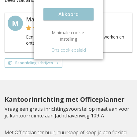
Lees wat anderen vinden van deze locatie
Akkoord
Madeliefe
M
Minimale cookie-
Een mooi zakelijk businesscenter waar werken en
instelling
ontspanning dicht bij elkaar komen!
Ons cookiebeleid
Beoordeling schrijven
Kantoorinrichting met Officeplanner
Vraag een gratis inrichtingsvoorstel op maat aan voor
je kantoorruimte aan Jachthavenweg 109-A
Met Officeplanner huur, huurkoop of koop je een flexibel