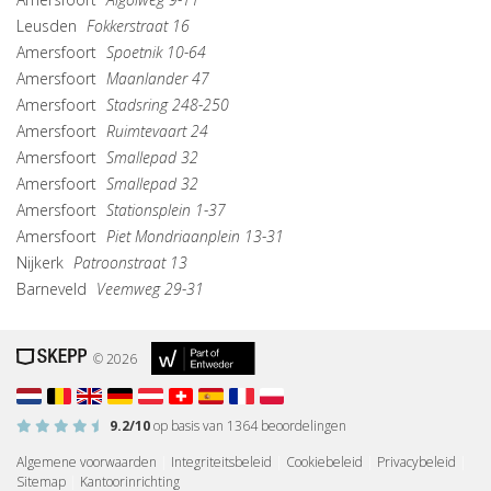
Leusden
Fokkerstraat 16
Amersfoort
Spoetnik 10-64
Amersfoort
Maanlander 47
Amersfoort
Stadsring 248-250
Amersfoort
Ruimtevaart 24
Amersfoort
Smallepad 32
Amersfoort
Smallepad 32
Amersfoort
Stationsplein 1-37
Amersfoort
Piet Mondriaanplein 13-31
Nijkerk
Patroonstraat 13
Barneveld
Veemweg 29-31
© 2026
9.2
/10
op basis van
1364
beoordelingen
Algemene voorwaarden
|
Integriteitsbeleid
|
Cookiebeleid
|
Privacybeleid
|
Sitemap
|
Kantoorinrichting