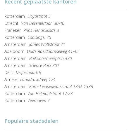
Recent geplaatste kantoren
Rotterdam
Lloydstraat 5
Utrecht
Van Deventerlaan 30-40
Franeker
Prins Hendrikkade 3
Rotterdam
Coolsingel 75
Amsterdam
James Wattstraat 71
Apeldoorn
Oude Apeldoornseweg 41-45
Amsterdam
Buikslotermeerplein 430
Amsterdam
Science Park 301
Delft
Delftechpark 9
Almere
Landdrostdreef 124
Amsterdam
Korte Leidsedwarsstraat 133A 133A
Rotterdam
Van Helmontstraat 17-23
Rotterdam
Veerhaven 7
Populaire stadsdelen