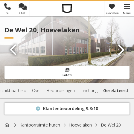
Bel
Chat
Favorieten
Menu
×
Je hebt nog geen favorieten
De Wel 20, Hoevelaken
Foto's
schikbaarheid
Over
Beoordelingen
Inrichting
Gerelateerd
Klantenbeoordeling 9.3/10
Binnen 1 uur antwoord
Geen verplichtingen
Home
Kantoorruimte huren
Hoevelaken
De Wel 20
Actuele beschikbaarheid