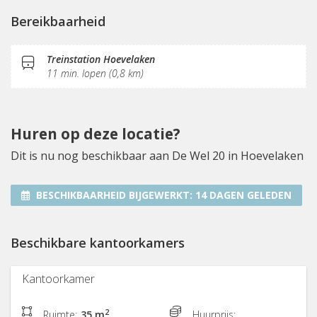
(Flex)werkplekken
Vergaderplekken
Belruimte
Bereikbaarheid
Internetmogelijkheden
Glasvezel
Printservice
KVK-inschrijving
Sociaal hart
Koffie/thee
Treinstation Hoevelaken
11 min. lopen (0,8 km)
Gemeubileerd
Pantry
Fitnessruimte
Huren op deze locatie?
Dit is nu nog beschikbaar aan De Wel 20 in Hoevelaken
BESCHIKBAARHEID BIJGEWERKT:
14 DAGEN GELEDEN
Beschikbare kantoorkamers
Kantoorkamer
2
Ruimte:
35 m
Huurprijs: