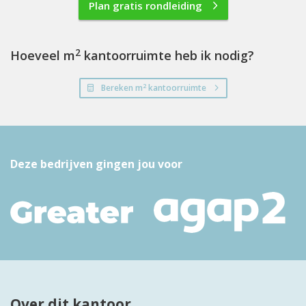
Plan gratis rondleiding
2
Hoeveel m
kantoorruimte heb ik nodig?
2
Bereken m
kantoorruimte
Deze bedrijven gingen jou voor
Over dit kantoor