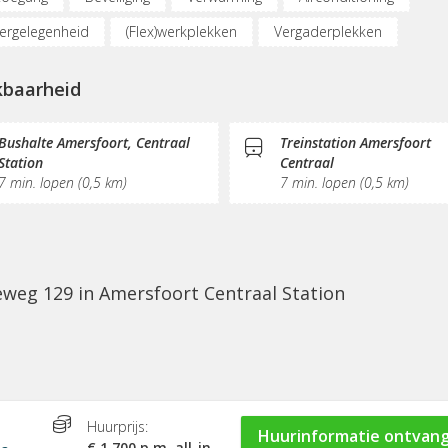
ergelegenheid
(Flex)werkplekken
Vergaderplekken
netmogelijkheden
Glasvezel
Printservice
KVK-inschrijving
kbaarheid
e/thee
Gemeubileerd
Pantry
Schoonmaak
Bushalte Amersfoort, Centraal
Treinstation Amersfoort
Station
Centraal
7 min. lopen (0,5 km)
7 min. lopen (0,5 km)
eweg 129 in Amersfoort Centraal Station
Huurprijs:
Huurinformatie ontvan
€ 1.700 p.m. all-in