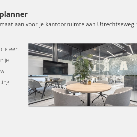
eplanner
p maat aan voor je kantoorruimte aan Utrechtseweg 
p je een
n je
uw
ting