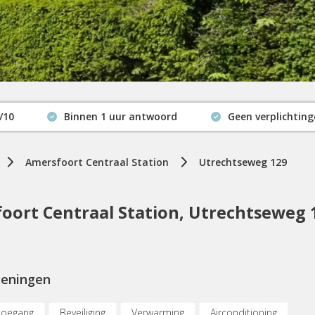
/10
Binnen 1 uur antwoord
Geen verplichtin
Actuele beschikbaarheid
Amersfoort Centraal Station
Utrechtseweg 129
ort Centraal Station, Utrechtseweg 
ieningen
toegang
Beveiliging
Verwarming
Airconditioning