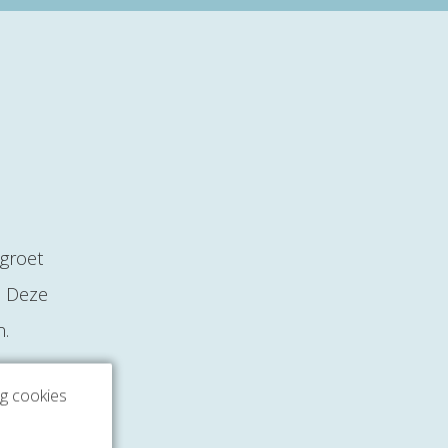
egroet
. Deze
n.
ng cookies