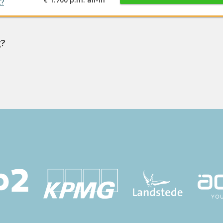
t?
g?