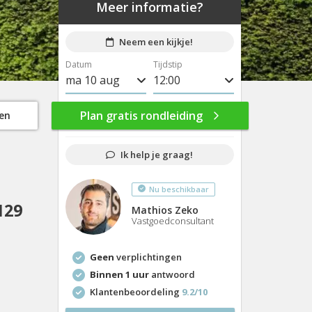
Meer informatie?
Neem een kijkje!
Datum
Tijdstip
ma 10 aug
8:00
di 11 aug
8:30
Plan gratis rondleiding
gen
wo 12 aug
9:00
Ik help je graag!
do 13 aug
9:30
Nu beschikbaar
vr 14 aug
10:00
129
Mathios Zeko
ma 17 aug
10:30
Vastgoedconsultant
di 18 aug
11:00
Geen
verplichtingen
wo 19 aug
11:30
Binnen 1 uur
antwoord
Klantenbeoordeling
9.2/10
do 20 aug
12:00