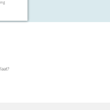
ling
laat?