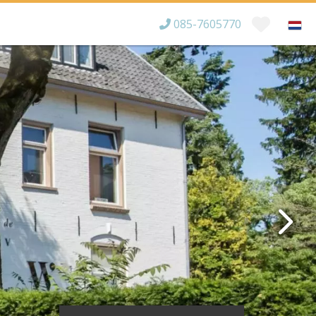
085-7605770
Bereikbaar tot
×