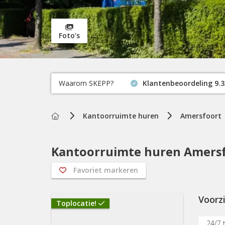
Foto's
Waarom SKEPP?
Klantenbeoordeling 9.3
Home
Kantoorruimte huren
Amersfoort
Kantoorruimte huren Amersfo
Favoriet markeren
Voorz
Toplocatie!
24/7 