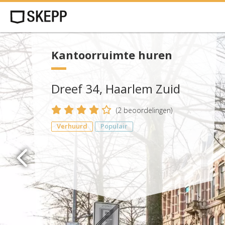
Kantoorruimte huren
Dreef 34, Haarlem Zuid
4
(
2
beoordelingen)
Verhuurd
Populair