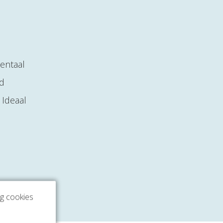
entaal
nd
 Ideaal
ng cookies