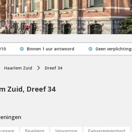
/10
Binnen 1 uur antwoord
Geen verplichtin
Actuele beschikbaarheid
Haarlem Zuid
Dreef 34
 Zuid, Dreef 34
ieningen
toegang
Beveiliging
Verwarming
Parkeergelegenheid