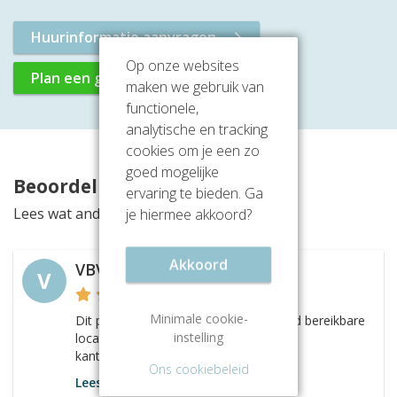
Huurinformatie aanvragen
Op onze websites
Plan een gratis rondleiding
maken we gebruik van
functionele,
analytische en tracking
cookies om je een zo
goed mogelijke
Beoordelingen
ervaring te bieden. Ga
Lees wat anderen vinden van deze locatie
je hiermee akkoord?
Akkoord
VBVB ICT
V
Minimale cookie-
Dit pand bevindt zich op een uitstekend bereikbare
instelling
locatie en biedt mooie ruime en lichte
kantoorruimtes.
Ons cookiebeleid
Lees meer