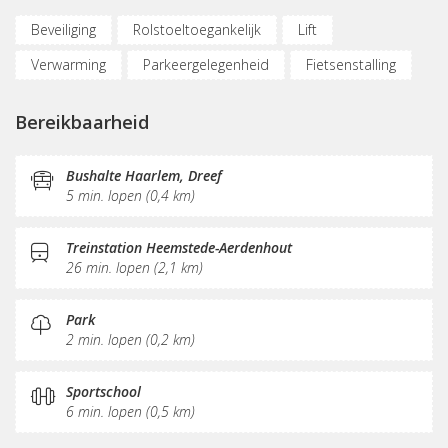
Beveiliging
Rolstoeltoegankelijk
Lift
Verwarming
Parkeergelegenheid
Fietsenstalling
Vergaderplekken
Internetmogelijkheden
Bereikbaarheid
Glasvezel
KVK-inschrijving
Sociaal hart
Pantry
Postverwerking
Bushalte Haarlem, Dreef
5 min. lopen (0,4 km)
Treinstation Heemstede-Aerdenhout
26 min. lopen (2,1 km)
Park
2 min. lopen (0,2 km)
Sportschool
6 min. lopen (0,5 km)