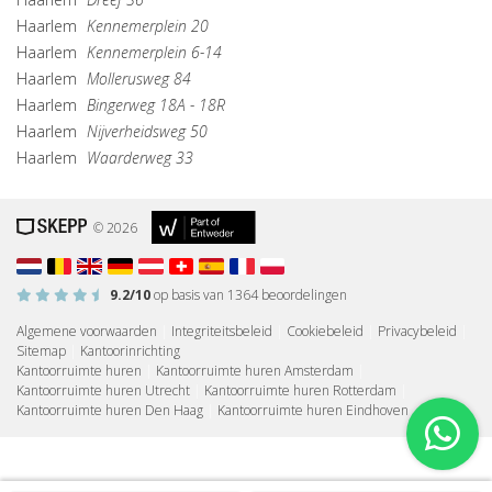
Haarlem
Kennemerplein 20
Haarlem
Kennemerplein 6-14
Haarlem
Mollerusweg 84
Haarlem
Bingerweg 18A - 18R
Haarlem
Nijverheidsweg 50
Haarlem
Waarderweg 33
© 2026
9.2
/10
op basis van
1364
beoordelingen
Algemene voorwaarden
|
Integriteitsbeleid
|
Cookiebeleid
|
Privacybeleid
|
Sitemap
|
Kantoorinrichting
Kantoorruimte huren
|
Kantoorruimte huren Amsterdam
|
Kantoorruimte huren Utrecht
|
Kantoorruimte huren Rotterdam
|
Kantoorruimte huren Den Haag
|
Kantoorruimte huren Eindhoven