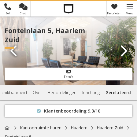
Bel
Chat
Favorieten
Menu
×
Je hebt nog geen favorieten
Fonteinlaan 5, Haarlem
Zuid
Foto's
schikbaarheid
Over
Beoordelingen
Inrichting
Gerelateerd
Klantenbeoordeling 9.3/10
Binnen 1 uur antwoord
Geen verplichtingen
Home
Kantoorruimte huren
Haarlem
Haarlem Zuid
Actuele beschikbaarheid
Fonteinlaan 5