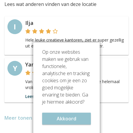
Lees wat anderen vinden van deze locatie
Ilja
I
Hele leuke creatieve kantoren, ziet er super gezellig
uit en creëert een erg prettige werksfeer.
Op onze websites
maken we gebruik van
Yara
functionele,
Y
analytische en tracking
cookies om je een zo
Van deze leuke kantoorruimten word je helemaal
goed mogelijke
vrolijk!!
ervaring te bieden. Ga
Lees meer
je hiermee akkoord?
Meer tonen
Akkoord