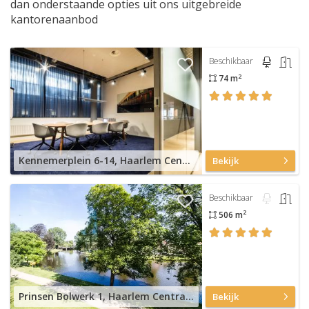
dan onderstaande opties uit ons uitgebreide
kantorenaanbod
Beschikbaar
2
74 m
Kennemerplein 6-14, Haarlem Centraal Station
Bekijk
Beschikbaar
2
506 m
Prinsen Bolwerk 1, Haarlem Centraal Station
Bekijk