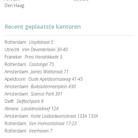
Den Haag
Recent geplaatste kantoren
Rotterdam
Lloydstraat 5
Utrecht
Van Deventerlaan 30-40
Franeker
Prins Hendrikkade 3
Rotterdam
Coolsingel 75
Amsterdam
James Wattstraat 71
Apeldoorn
Oude Apeldoornseweg 41-45
Amsterdam
Buikslotermeerplein 430
Amsterdam
Science Park 301
Delft
Delftechpark 9
Almere
Landdrostdreef 124
Amsterdam
Korte Leidsedwarsstraat 133A 133A
Rotterdam
Van Helmontstraat 17-23
Rotterdam
Veerhaven 7