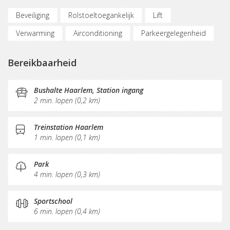
Beveiliging
Rolstoeltoegankelijk
Lift
Verwarming
Airconditioning
Parkeergelegenheid
Fietsenstalling
(Flex)werkplekken
Bereikbaarheid
Internetmogelijkheden
Glasvezel
KVK-inschrijving
Sociaal hart
Pantry
Postverwerking
Bushalte Haarlem, Station ingang
2 min. lopen (0,2 km)
Treinstation Haarlem
1 min. lopen (0,1 km)
Park
4 min. lopen (0,3 km)
Sportschool
6 min. lopen (0,4 km)