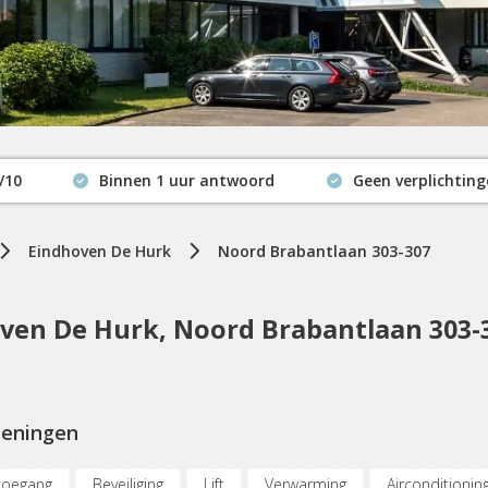
/10
Binnen 1 uur antwoord
Geen verplichtin
Actuele beschikbaarheid
Eindhoven De Hurk
Noord Brabantlaan 303-307
ven De Hurk, Noord Brabantlaan 303-
ieningen
toegang
Beveiliging
Lift
Verwarming
Airconditionin