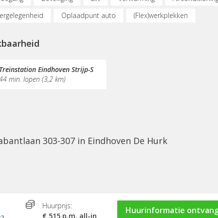
ergelegenheid
Oplaadpunt auto
(Flex)werkplekken
derplekken
Opslagruimte
Internetmogelijkheden
Glasv
kbaarheid
schrijving
Koffie/thee
Pantry
Postverwerking
Treinstation Eindhoven Strijp-S
44 min. lopen (3,2 km)
abantlaan 303-307 in Eindhoven De Hurk
Huurprijs:
Huurinformatie ontvan
€ 515 p.m. all-in
t?