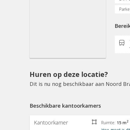
Parke
Verga
Berei
KVK-in
Huren op deze locatie?
Dit is nu nog beschikbaar aan Noord Br
Beschikbare kantoorkamers
Kantoorkamer
2
Ruimte:
15 m
Hoe groot is di