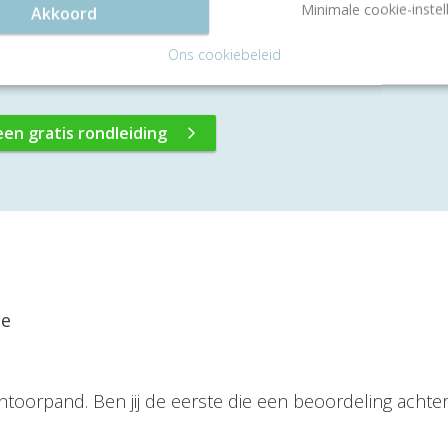
307, Eindhoven. Innovatief, inspirerend & centraal gele
Minimale cookie-instel
Akkoord
Ons cookiebeleid
een gratis rondleiding
ie
ntoorpand. Ben jij de eerste die een beoordeling achter