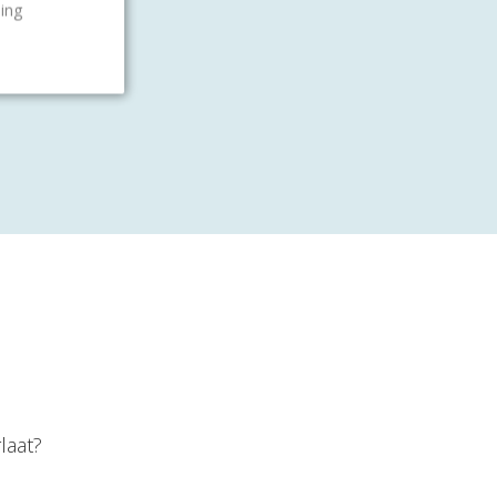
gen!
ling
laat?