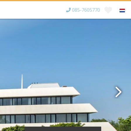
085-7605770
Bereikbaar tot
×