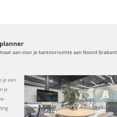
eplanner
p maat aan voor je kantoorruimte aan Noord Brabant
p je een
n je
uw
ting