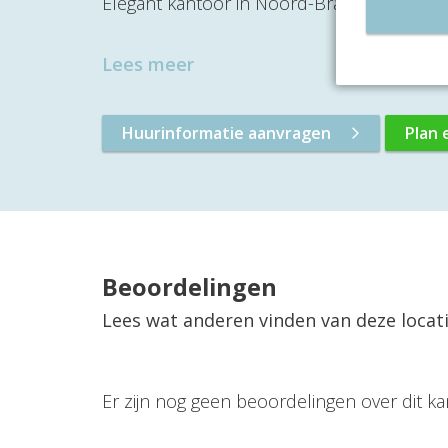
Elegant kantoor in Noord-Brabantlaan 303-
Lees meer
Huurinformatie aanvragen
Plan 
Beoordelingen
Lees wat anderen vinden van deze locat
Er zijn nog geen beoordelingen over dit ka