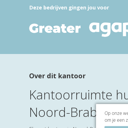
Deze bedrijven gingen jou voor
Over dit kantoor
Kantoorruimte hu
Noord-Brabantla
Op onze web
om je een z