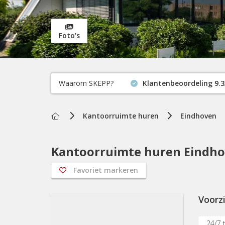
Foto's
Waarom SKEPP?
Klantenbeoordeling 9.3
Home
Kantoorruimte huren
Eindhoven
Kantoorruimte huren Eindho
Favoriet markeren
Voorz
24/7 