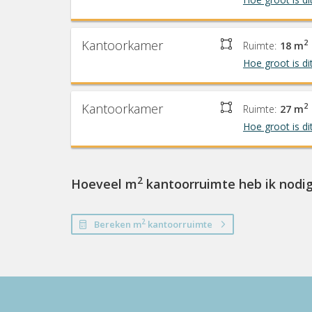
Kantoorkamer
2
Ruimte:
18 m
Hoe groot is di
Kantoorkamer
2
Ruimte:
27 m
Hoe groot is di
2
Hoeveel m
kantoorruimte heb ik nodi
2
Bereken m
kantoorruimte