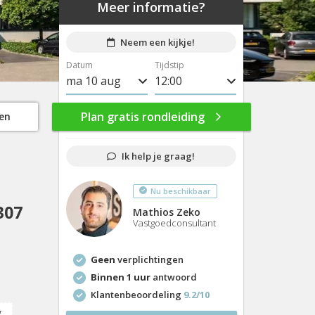
Meer informatie?
Neem een kijkje!
Datum
Tijdstip
ma 10 aug
8:00
di 11 aug
8:30
Plan gratis rondleiding
gen
wo 12 aug
9:00
Ik help je graag!
do 13 aug
9:30
Nu beschikbaar
vr 14 aug
10:00
307
Mathios Zeko
ma 17 aug
10:30
Vastgoedconsultant
di 18 aug
11:00
Geen
verplichtingen
wo 19 aug
11:30
Binnen 1 uur
antwoord
Klantenbeoordeling
9.2/10
do 20 aug
12:00
g