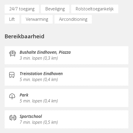
24/7 toegang
Beveiliging
Rolstoeltoegankelijk
Lift
Verwarming
Airconditioning
Parkeergelegenheid
Fietsenstalling
Bereikbaarheid
(Flex)werkplekken
Vergaderplekken
Belruimte
Internetmogelijkheden
Glasvezel
Printservice
Bushalte Eindhoven, Piazza
3 min. lopen (0,3 km)
KVK-inschrijving
Sociaal hart
Koffie/thee
Pantry
Schoonmaak
Receptie
Treinstation Eindhoven
5 min. lopen (0,4 km)
Postverwerking
Park
5 min. lopen (0,4 km)
Sportschool
7 min. lopen (0,5 km)