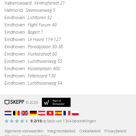
Valkenswaard
Kerkhofstraat 21
Helmond
Steenovenweg 5
Eindhoven
Lichttoren 32
Eindhoven
Flight Forum 40
Eindhoven
Bogert 1
Eindhoven
Le Havre 114-127
Eindhoven
Paradijslaan 30-38
Eindhoven
Hurksestraat 60
Eindhoven
Luchthavenweg 55
Eindhoven
Kastanjelaan 400
Eindhoven
Fellenoord 130
Eindhoven
Luchthavenweg 54
© 2026
9.2
/10
op basis van
1364
beoordelingen
Algemene voorwaarden
|
Integriteitsbeleid
|
Cookiebeleid
|
Privacybeleid
|