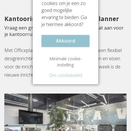
cookies om je een zo
goed mogelijke
ervaring te bieden. Ga
Kantoorinrichting met Officeplanner
je hiermee akkoord?
Vraag een gratis inrichtingsvoorstel op maat aan voor
je kantoorruimte aan Fellenoord 130
Akkoord
Met Officeplanner huur, huurkoop of koop je een flexibel
designinrichtingspakket op basis van je wensen en eisen
Minimale cookie-
instelling
voor de inrichting van jouw kantoor. Binnen 1 week is de
nieuwe inrichting gereed op locatie.
Ons cookiebeleid