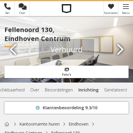
Bel
Chat
Favorieten
Menu
×
Je hebt nog geen favorieten
Fellenoord 130,
Eindhoven Centrum
Verhuurd
Foto's
chikbaarheid
Over
Beoordelingen
Inrichting
Gerelateerd
Klantenbeoordeling 9.3/10
Binnen 1 uur antwoord
Geen verplichtingen
Home
Kantoorruimte huren
Eindhoven
Actuele beschikbaarheid
Eindhoven Centrum
Fellenoord 130