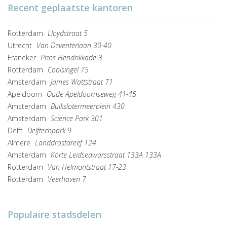
Recent geplaatste kantoren
Rotterdam
Lloydstraat 5
Utrecht
Van Deventerlaan 30-40
Franeker
Prins Hendrikkade 3
Rotterdam
Coolsingel 75
Amsterdam
James Wattstraat 71
Apeldoorn
Oude Apeldoornseweg 41-45
Amsterdam
Buikslotermeerplein 430
Amsterdam
Science Park 301
Delft
Delftechpark 9
Almere
Landdrostdreef 124
Amsterdam
Korte Leidsedwarsstraat 133A 133A
Rotterdam
Van Helmontstraat 17-23
Rotterdam
Veerhaven 7
Populaire stadsdelen