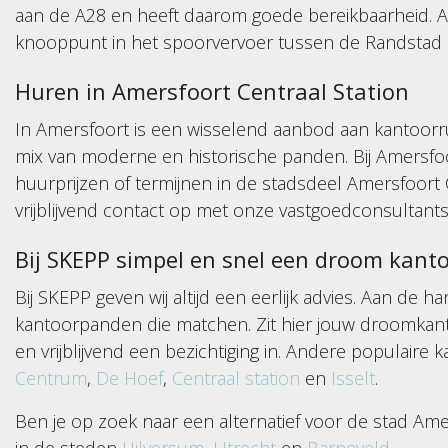
aan de A28 en heeft daarom goede bereikbaarheid. Am
knooppunt in het spoorvervoer tussen de Randstad
Huren in Amersfoort Centraal Station
In Amersfoort is een wisselend aanbod aan kantoorrui
mix van moderne en historische panden. Bij Amersfoo
huurprijzen of termijnen in de stadsdeel Amersfoort 
vrijblijvend contact op met onze vastgoedconsultant
Bij SKEPP simpel en snel een droom kant
Bij SKEPP geven wij altijd een eerlijk advies. Aan de 
kantoorpanden die matchen. Zit hier jouw droomkanto
en vrijblijvend een bezichtiging in. Andere populaire 
Centrum
,
De Hoef
,
Centraal station
en
Isselt
.
Ben je op zoek naar een alternatief voor de stad Am
in de steden
Hilversum
,
Utrecht
en
Barneveld
.