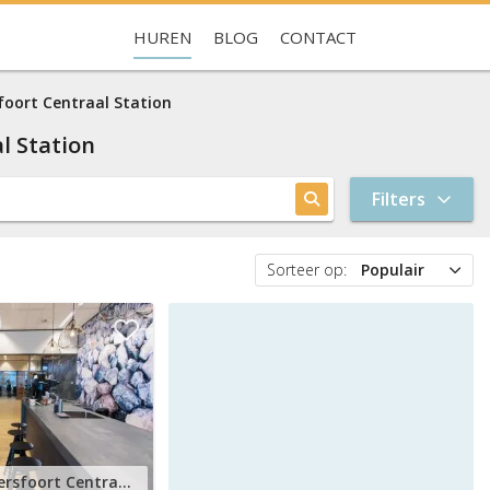
HUREN
BLOG
CONTACT
Je hebt nog geen favorieten
oort Centraal Station
l Station
Filters
Sorteer op:
Populair
Populair
Prijs
Nieuw
Smallepad 32, Amersfoort Centraal Station