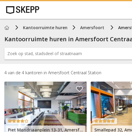
Home
Kantoorruimte huren
Amersfoort
Amersf
Kantoorruimte huren in
Amersfoort Centraa
4
van de
4
kantoren
in
Amersfoort Centraal Station
Piet Mondriaanplein 13-31, Amersfoort Centraal Station