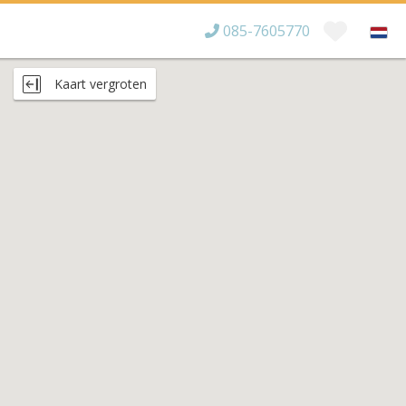
085-7605770
Bereikbaar tot
×
Kaart vergroten