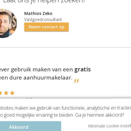
Mathios Zeko
Vastgoedconsultant
Neem contact op
liever gebruik maken van een
gratis
 een dure aanhuurmakelaar.
en ons met een
9.2
eviews)
sites maken we gebruik van functionele, analytische en tracki
o goed mogelijke ervaring te bieden. Ga je hiermee akkoord?
rsfoort Centraal Station
?
Minimale cookie-instel
Akkoord