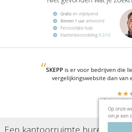
Gratis
en vrijblijvend
Binnen 1 uur
antwoord
Persoonlijke hulp
Klantenbeoordeling
9.2/10
SKEPP
is er voor bedrijven die 
vergelijkingswebsite dan van
Jullie beoordel
(
1364
r
Op onze web
om je een z
Een kantoorruimte huren in
Ame