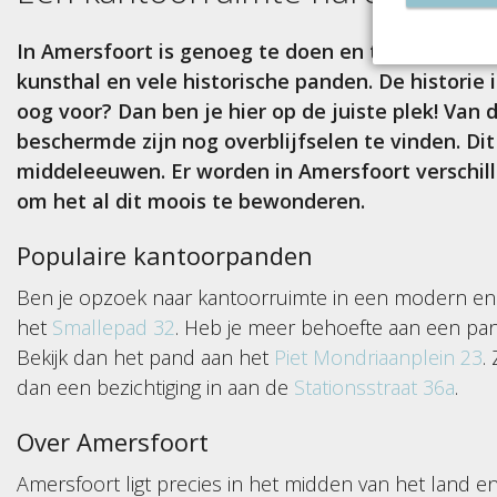
In Amersfoort is genoeg te doen en te zien. De 
kunsthal en vele historische panden. De historie 
oog voor? Dan ben je hier op de juiste plek! Van
beschermde zijn nog overblijfselen te vinden. Di
middeleeuwen. Er worden in Amersfoort verschil
om het al dit moois te bewonderen.
Populaire kantoorpanden
Ben je opzoek naar kantoorruimte in een modern en
het
Smallepad 32
. Heb je meer behoefte aan een pa
Bekijk dan het pand aan het
Piet Mondriaanplein 23
.
dan een bezichtiging in aan de
Stationsstraat 36a
.
Over Amersfoort
Amersfoort ligt precies in het midden van het land en