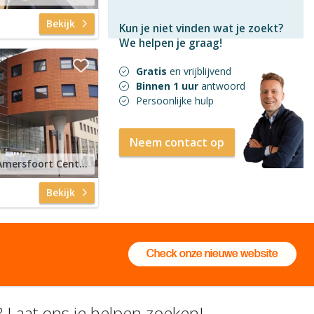
Bekijk
Kun je niet vinden wat je zoekt?
We helpen je graag!
Gratis
en vrijblijvend
Binnen 1 uur
antwoord
Persoonlijke hulp
Neem contact op
Stationsplein 49, Amersfoort Centraal Station
Bekijk
Check onze nieuwe website
 Laat ons je helpen zoeken!