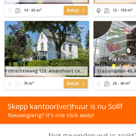
2
2
Bekijk
14 - 65 m
13 - 150 m
Utrechtseweg 129, Amersfoort Centraal Station
2
2
Bekijk
70 m
20 - 40 m
Skepp kantoor(ver)huur is nu Sollf
Nieuwsgierig? It's one click away!
Niet gevonden wat je zoekt?