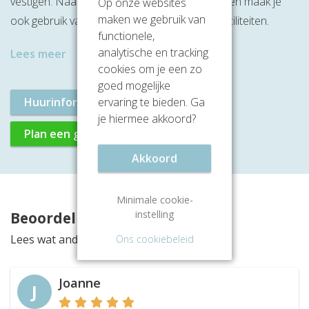
vestigen. Naast de beschikbare kantoorruimten maak je
Op onze websites
maken we gebruik van
ook gebruik van de aanwezige services en faciliteiten.
functionele,
analytische en tracking
Lees meer
cookies om je een zo
goed mogelijke
Huurinformatie aanvragen
ervaring te bieden. Ga
je hiermee akkoord?
Plan een gratis rondleiding
Akkoord
Minimale cookie-
instelling
Beoordelingen
Lees wat anderen vinden van deze locatie
Ons cookiebeleid
Joanne
J