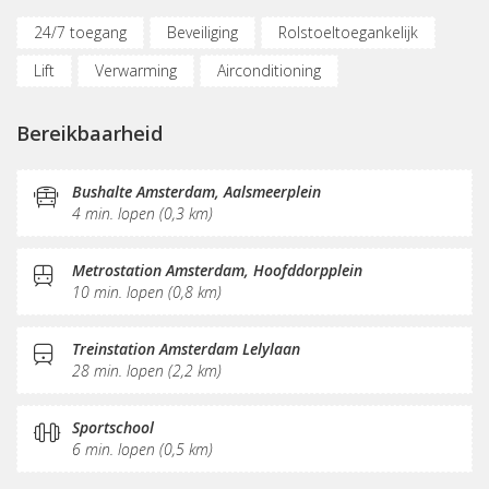
24/7 toegang
Beveiliging
Rolstoeltoegankelijk
Lift
Verwarming
Airconditioning
Fietsenstalling
(Flex)werkplekken
Bereikbaarheid
Vergaderplekken
Belruimte
Internetmogelijkheden
Printservice
Bushalte Amsterdam, Aalsmeerplein
4 min. lopen (0,3 km)
KVK-inschrijving
Sociaal hart
Restaurant
Koffie/thee
Gemeubileerd
Pantry
Receptie
Metrostation Amsterdam, Hoofddorpplein
10 min. lopen (0,8 km)
Postverwerking
Treinstation Amsterdam Lelylaan
28 min. lopen (2,2 km)
Sportschool
6 min. lopen (0,5 km)