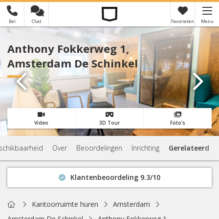
Bel
Chat
Favorieten
Menu
×
Je hebt nog geen favorieten
Anthony Fokkerweg 1,
Amsterdam De Schinkel
Video
3D Tour
Foto's
schikbaarheid
Over
Beoordelingen
Inrichting
Gerelateerd
Klantenbeoordeling 9.3/10
Binnen 1 uur antwoord
Geen verplichtingen
Home
Kantoorruimte huren
Amsterdam
Actuele beschikbaarheid
Amsterdam De Schinkel
Anthony Fokkerweg 1