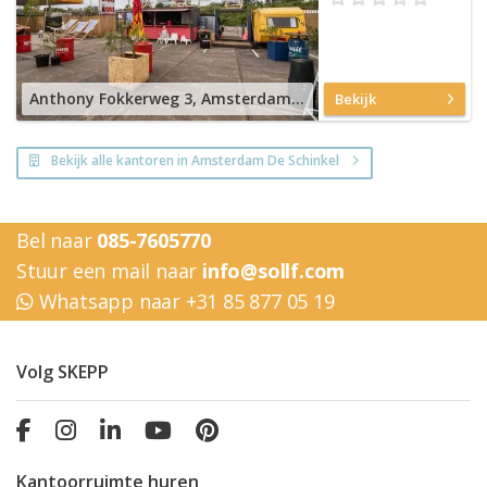
Anthony Fokkerweg 3, Amsterdam Nieuw-West
Bekijk
Bekijk alle kantoren in Amsterdam De Schinkel
Bel naar
085-7605770
Stuur een mail naar
info@sollf.com
Whatsapp naar +31 85 877 05 19
Volg SKEPP
Kantoorruimte huren