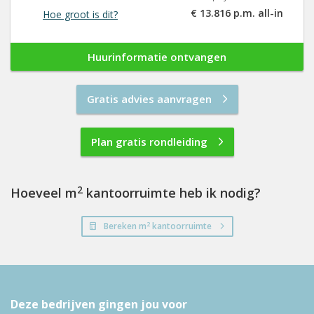
€ 13.816 p.m. all-in
Hoe groot is dit?
Huurinformatie ontvangen
Gratis advies aanvragen
Plan gratis rondleiding
2
Hoeveel m
kantoorruimte heb ik nodig?
2
Bereken m
kantoorruimte
Deze bedrijven gingen jou voor