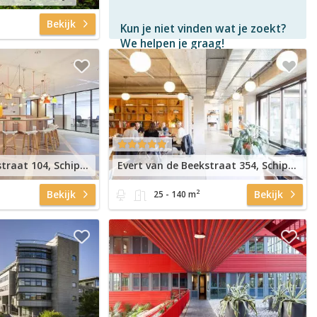
Bekijk
Kun je niet vinden wat je zoekt?
We helpen je graag!
Gratis
en vrijblijvend
Binnen 1 uur
antwoord
Persoonlijke hulp
Neem contact op
Evert van de Beekstraat 104, Schiphol Airport
Evert van de Beekstraat 354, Schiphol Airport
2
Bekijk
Bekijk
25 - 140 m