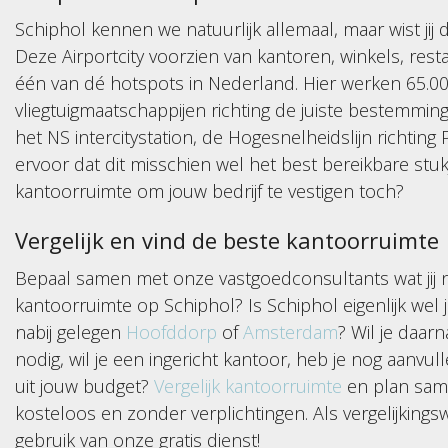
Schiphol kennen we natuurlijk allemaal, maar wist jij 
Deze Airportcity voorzien van kantoren, winkels, rest
één van dé hotspots in Nederland. Hier werken 65.0
vliegtuigmaatschappijen richting de juiste bestemmin
het NS intercitystation, de Hogesnelheidslijn richting P
ervoor dat dit misschien wel het best bereikbare stuk
kantoorruimte om jouw bedrijf te vestigen toch?
Vergelijk en vind de beste kantoorruimte
Bepaal samen met onze vastgoedconsultants wat jij n
kantoorruimte op Schiphol? Is Schiphol eigenlijk wel jo
nabij gelegen
Hoofddorp
of
Amsterdam
? Wil je daar
nodig, wil je een ingericht kantoor, heb je nog aanv
uit jouw budget?
Vergelijk kantoorruimte
en plan same
kosteloos en zonder verplichtingen. Als vergelijkings
gebruik van onze gratis dienst!