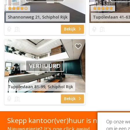
Shannonweg 21, Schiphol Rijk
Tupolevlaan 41-63,
Bekijk
VERHUURD
Tupolevlaan 81-99, Schiphol Rijk
Bekijk
Skepp kantoor(ver)huur is nu Sollf
Op onze web
Nieuwsgierig? It's one click away!
om je een z