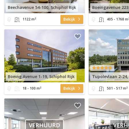
Beechavenue 54-100, Schiphol Rijk
2
Bekijk
1122 m
405 - 1768 m
Boeing Avenue 1-19, Schiphol Rijk
Tupolevlaan 2-24, 
2
2
Bekijk
18 - 100 m
501 - 517 m
VERHUURD
VERH