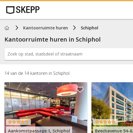
Home
Kantoorruimte huren
Schiphol
Kantoorruimte huren in
Schiphol
14
van de
14
kantoren
in
Schiphol
Aankomstpassage 1, Schiphol
Beechavenue 54-62