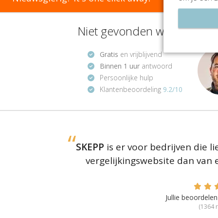
Niet gevonden wat je zoekt?
Gratis
en vrijblijvend
Binnen 1 uur
antwoord
Persoonlijke hulp
Klantenbeoordeling
9.2/10
SKEPP
is er voor bedrijven die 
vergelijkingswebsite dan van
Jullie beoordel
(
1364
r