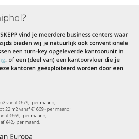
iphol
?
 SKEPP vind je meerdere business centers waar
ijds bieden wij je natuurlijk ook conventionele
ussen een turn-key opgeleverde kantoorunit in
ng
, of een (deel van) een kantoorvloer die je
 Deze kantoren geëxploiteerd worden door een
m2 vanaf €679,- per maand;
ot 22 m2 vanaf €1669,- per maand;
anaf €669,- per maand;
naf €42,- per maand.
van Europa