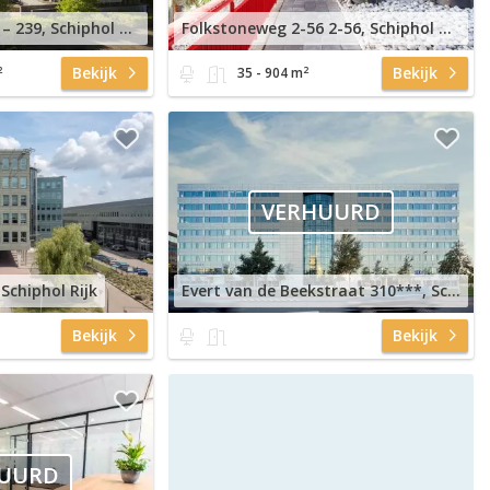
Boeingavenue 223 – 239, Schiphol Rijk
Folkstoneweg 2-56 2-56, Schiphol Airport
2
2
Bekijk
Bekijk
35 - 904 m
VERHUURD
Schiphol Rijk
Evert van de Beekstraat 310***, Schiphol Airport
Bekijk
Bekijk
UURD