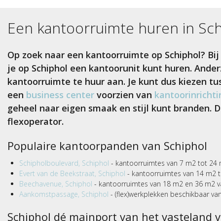
Een kantoorruimte huren in
Sch
Op zoek naar een kantoorruimte op Schiphol? Bij
je op Schiphol een kantoorunit kunt huren. Anderz
kantoorruimte te huur aan. Je kunt dus kiezen t
een
business center
voorzien van
kantoorinrichti
geheel naar eigen smaak en stijl kunt branden.
flexoperator.
Populaire kantoorpanden van Schiphol
Schipholboulevard, Schiphol
- kantoorruimtes van 7 m2 tot 24 
Evert van de Beekstraat, Schiphol
- kantoorruimtes van 14 m2 t
Beechavenue,
Schiphol
- kantoorruimtes van 18 m2 en 36 m2 v
Aankomstpassage, Schiphol
- (flex)werkplekken beschikbaar va
Schiphol dé mainport van het vasteland 