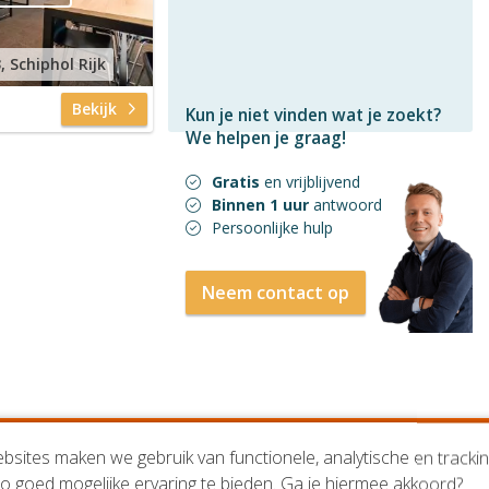
 Schiphol Rijk
Bekijk
Kun je niet vinden wat je zoekt?
We helpen je graag!
Gratis
en vrijblijvend
Binnen 1 uur
antwoord
Persoonlijke hulp
Neem contact op
sites maken we gebruik van functionele, analytische en tracki
Check onze nieuwe website
o goed mogelijke ervaring te bieden. Ga je hiermee akkoord?