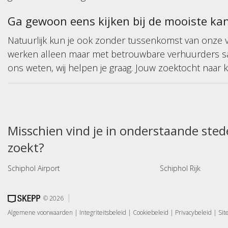
Ga gewoon eens kijken bij de mooiste ka
Natuurlijk kun je ook zonder tussenkomst van onze 
werken alleen maar met betrouwbare verhuurders sam
ons weten, wij helpen je graag. Jouw zoektocht naar k
Misschien vind je in onderstaande sted
zoekt?
Schiphol Airport
Schiphol Rijk
© 2026
Algemene voorwaarden
|
Integriteitsbeleid
|
Cookiebeleid
|
Privacybeleid
|
Si