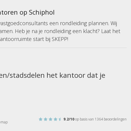
ntoren op Schiphol
vastgoedconsultants een rondleiding plannen. Wij
en. Heb je na je rondleiding een klacht? Laat het
antoorruimte start bij SKEPP!
en/stadsdelen het kantoor dat je
9.2
/10
op basis van
1364
beoordelingen
temap