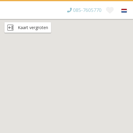
085-7605770
Bereikbaar tot
×
Kaart vergroten