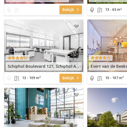
2
Bekijk
13 - 63 m
Schiphol Boulevard 127, Schiphol Airport
2
2
Bekijk
13 - 109 m
10 - 107 m