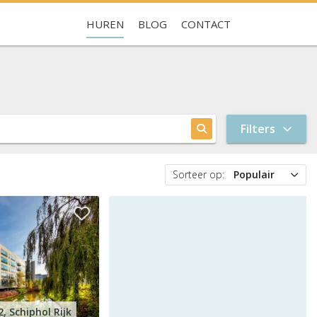
HUREN
BLOG
CONTACT
Je hebt nog geen favorieten
Filters
Sorteer op:
Populair
Populair
Prijs
Nieuw
, Schiphol Rijk