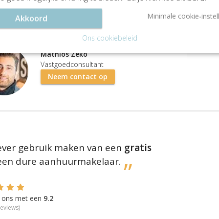
Minimale cookie-instel
Akkoord
 Laat ons je helpen zoeken!
Ons cookiebeleid
Mathios Zeko
Vastgoedconsultant
Neem contact op
liever gebruik maken van een
gratis
 een dure aanhuurmakelaar.
en ons met een
9.2
eviews)