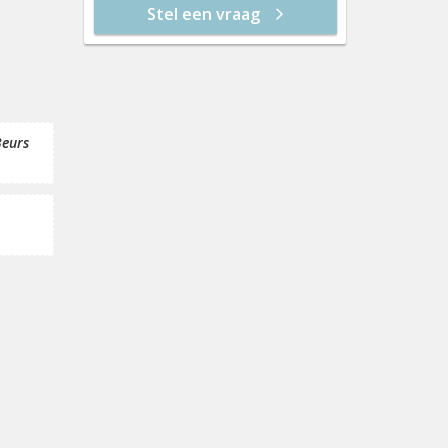
Stel een vraag
vr 21 aug
12:30
13:00
t
13:30
Beurs
14:00
14:30
15:00
15:30
16:00
16:30
17:00