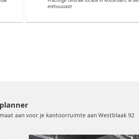
ruik
Prachtige centrale locatie in Rotterdam, ik be
enthousiast!
eplanner
p maat aan voor je kantoorruimte aan Westblaak 92