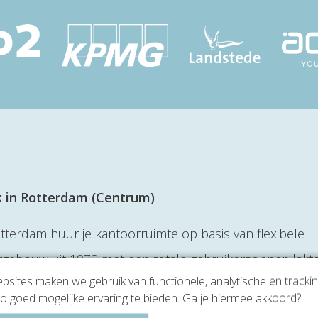
 in Rotterdam (Centrum)
tterdam huur je kantoorruimte op basis van flexibele
gebouw uit 1978 met een totale gebruikersoppervlakt
sites maken we gebruik van functionele, analytische en tracki
ng aan diverse bedrijven, denk hierbij aan
o goed mogelijke ervaring te bieden. Ga je hiermee akkoord?
dviesbureaus en incassobureaus.