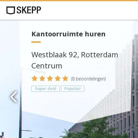
Kantoorruimte huren
Westblaak 92, Rotterdam
Centrum
5
(
8
beoordelingen)
Super deal
Populair