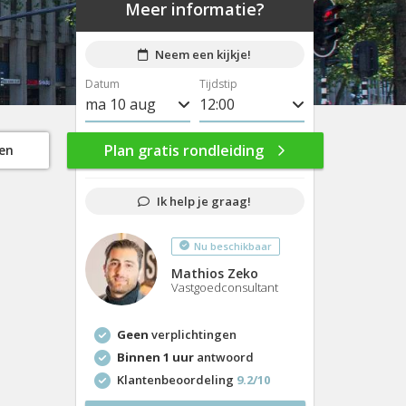
Meer informatie?
Neem een kijkje!
Datum
Tijdstip
ma 10 aug
8:00
di 11 aug
8:30
Plan gratis rondleiding
gen
wo 12 aug
9:00
Ik help je graag!
do 13 aug
9:30
Nu beschikbaar
vr 14 aug
10:00
Mathios Zeko
ma 17 aug
10:30
Vastgoedconsultant
di 18 aug
11:00
Geen
verplichtingen
wo 19 aug
11:30
Binnen 1 uur
antwoord
Klantenbeoordeling
9.2/10
do 20 aug
12:00