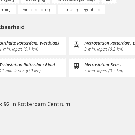
rming
Airconditioning
Parkeergelegenheid
dpunt auto
Fietsenstalling
Vergaderplekken
kbaarheid
netmogelijkheden
Glasvezel
KVK-inschrijving
Sociaal har
e/thee
Pantry
Schoonmaak
Receptie
Bushalte Rotterdam, Westblaak
Metrostation Rotterdam, 
1 min. lopen (0,1 km)
3 min. lopen (0,2 km)
Treinstation Rotterdam Blaak
Metrostation Beurs
11 min. lopen (0,9 km)
4 min. lopen (0,3 km)
ak 92 in Rotterdam Centrum