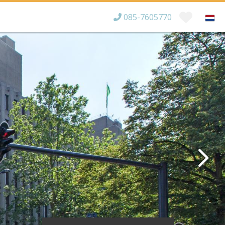
085-7605770
Bereikbaar tot
×