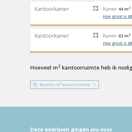
Kantoorkamer
2
Ruimte:
44 m
Hoe groot is di
Kantoorkamer
2
Ruimte:
63 m
Hoe groot is di
2
Hoeveel m
kantoorruimte heb ik nodi
2
Bereken m
kantoorruimte
Deze bedrijven gingen jou voor