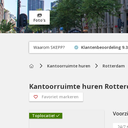
Foto's
Waarom SKEPP?
Klantenbeoordeling 9.3
Home
Kantoorruimte huren
Rotterdam
Kantoorruimte huren Rotter
Favoriet markeren
Voorz
Toplocatie!
24/7 