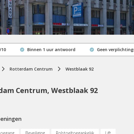
/10
Binnen 1 uur antwoord
Geen verplichtin
Actuele beschikbaarheid
Rotterdam Centrum
Westblaak 92
dam Centrum, Westblaak 92
ieningen
toegang
Beveiliging
Rolstoeltoegankelijk
Lift