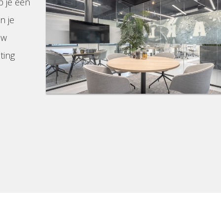
p je een
n je
uw
ting