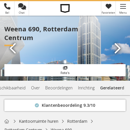
Bel
Chat
Favorieten
Menu
×
Je hebt nog geen favorieten
Weena 690, Rotterdam
Centrum
Foto's
schikbaarheid
Over
Beoordelingen
Inrichting
Gerelateerd
Klantenbeoordeling 9.3/10
Binnen 1 uur antwoord
Geen verplichtingen
Home
Kantoorruimte huren
Rotterdam
Actuele beschikbaarheid
Rotterdam Centrum
Weena 690