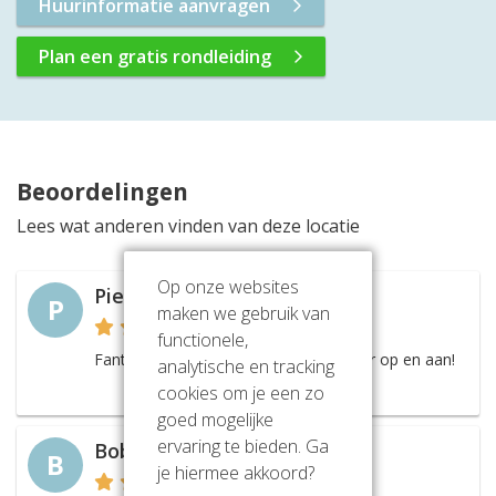
Huurinformatie aanvragen
Plan een gratis rondleiding
Beoordelingen
Lees wat anderen vinden van deze locatie
Op onze websites
Pieter F.
P
maken we gebruik van
functionele,
Fantastisch kantoorgebouw, alles zit er op en aan!
analytische en tracking
cookies om je een zo
goed mogelijke
ervaring te bieden. Ga
Bob R.
B
je hiermee akkoord?