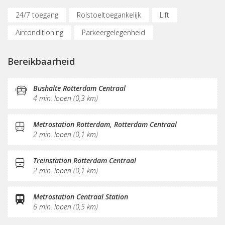
24/7 toegang
Rolstoeltoegankelijk
Lift
Airconditioning
Parkeergelegenheid
Oplaadpunt auto
Fietsenstalling
Bereikbaarheid
(Flex)werkplekken
Vergaderplekken
Belruimte
Opslagruimte
Internetmogelijkheden
Printservice
Bushalte Rotterdam Centraal
4 min. lopen (0,3 km)
Sociaal hart
Koffie/thee
Gemeubileerd
Pantry
Receptie
Postverwerking
Metrostation Rotterdam, Rotterdam Centraal
2 min. lopen (0,1 km)
Fitnessruimte
Treinstation Rotterdam Centraal
2 min. lopen (0,1 km)
Metrostation Centraal Station
6 min. lopen (0,5 km)