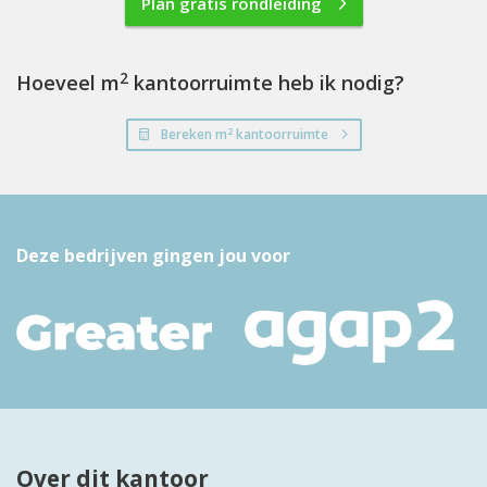
Plan gratis rondleiding
2
Hoeveel m
kantoorruimte heb ik nodig?
2
Bereken m
kantoorruimte
Deze bedrijven gingen jou voor
Over dit kantoor