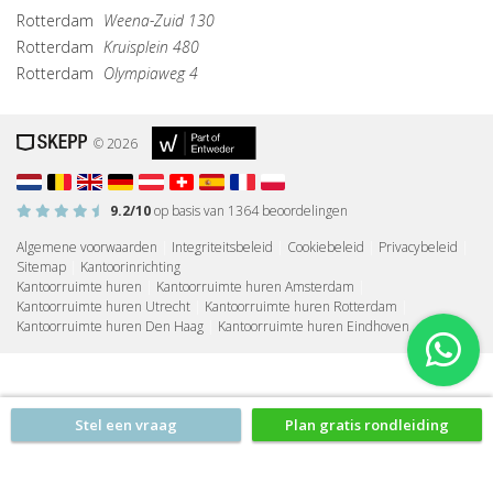
Rotterdam
Weena-Zuid 130
Rotterdam
Kruisplein 480
Rotterdam
Olympiaweg 4
© 2026
9.2
/10
op basis van
1364
beoordelingen
Algemene voorwaarden
|
Integriteitsbeleid
|
Cookiebeleid
|
Privacybeleid
|
Sitemap
|
Kantoorinrichting
Kantoorruimte huren
|
Kantoorruimte huren Amsterdam
|
Kantoorruimte huren Utrecht
|
Kantoorruimte huren Rotterdam
|
Kantoorruimte huren Den Haag
|
Kantoorruimte huren Eindhoven
Stel een vraag
Plan gratis rondleiding
Geen verplichtingen