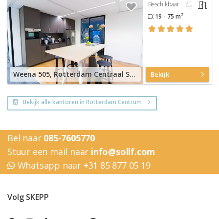
Beschikbaar
2
19 - 75 m
Weena 505, Rotterdam Centraal Station
Bekijk
Bekijk alle kantoren in Rotterdam Centrum
Bel naar
085-7605770
Stuur een mail naar
info@sollf.com
Whatsapp naar +31 85 877 05 19
Volg SKEPP