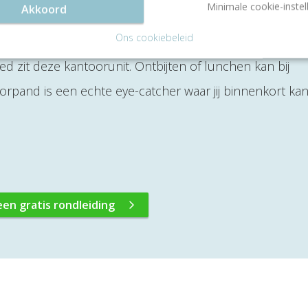
Minimale cookie-instel
Akkoord
ein 480 in Rotterdam Centrum? Lees snel verder. Het ce
Ons cookiebeleid
eging. Op een steenworp afstand van het Centraal Stati
d zit deze kantoorunit. Ontbijten of lunchen kan bij
oorpand is een echte eye-catcher waar jij binnenkort ka
een gratis rondleiding