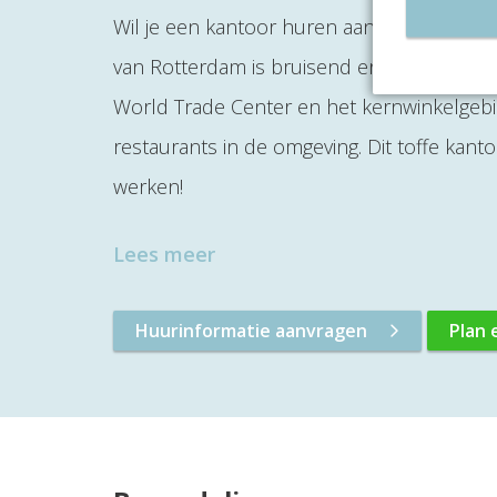
Wil je een kantoor huren aan het kruispl
van Rotterdam is bruisend en altijd in bew
World Trade Center en het kernwinkelgebie
restaurants in de omgeving. Dit toffe kant
werken!
Lees meer
Huurinformatie aanvragen
Plan 