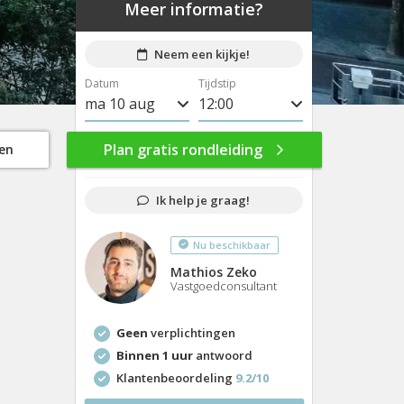
Meer informatie?
Neem een kijkje!
Datum
Tijdstip
ma 10 aug
8:00
di 11 aug
8:30
Plan gratis rondleiding
gen
wo 12 aug
9:00
Ik help je graag!
do 13 aug
9:30
Nu beschikbaar
vr 14 aug
10:00
Mathios Zeko
ma 17 aug
10:30
Vastgoedconsultant
di 18 aug
11:00
Geen
verplichtingen
wo 19 aug
11:30
Binnen 1 uur
antwoord
Klantenbeoordeling
9.2/10
do 20 aug
12:00