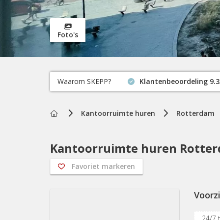
Foto's
Waarom SKEPP?
Klantenbeoordeling 9.3
Home
Kantoorruimte huren
Rotterdam
Kantoorruimte huren Rotter
Favoriet markeren
Voorz
24/7 