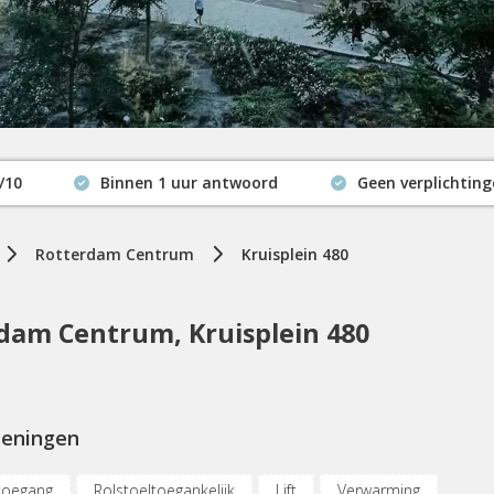
/10
Binnen 1 uur antwoord
Geen verplichtin
Actuele beschikbaarheid
Rotterdam Centrum
Kruisplein 480
dam Centrum, Kruisplein 480
ieningen
toegang
Rolstoeltoegankelijk
Lift
Verwarming