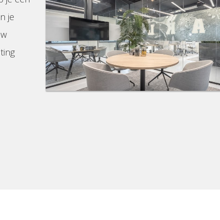
n je
uw
ting