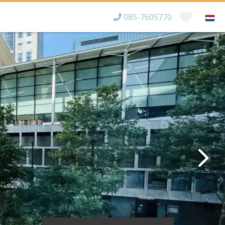
085-7605770
Bereikbaar tot
×