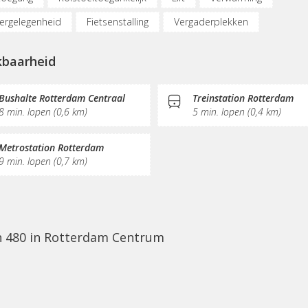
ergelegenheid
Fietsenstalling
Vergaderplekken
netmogelijkheden
Restaurant
Koffie/thee
Pantry
kbaarheid
tie
Bushalte Rotterdam Centraal
Treinstation Rotterdam
8 min. lopen (0,6 km)
5 min. lopen (0,4 km)
Metrostation Rotterdam
9 min. lopen (0,7 km)
in 480 in Rotterdam Centrum