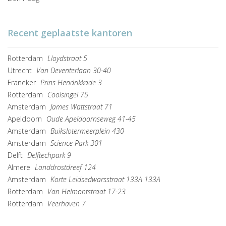
Recent geplaatste kantoren
Rotterdam
Lloydstraat 5
Utrecht
Van Deventerlaan 30-40
Franeker
Prins Hendrikkade 3
Rotterdam
Coolsingel 75
Amsterdam
James Wattstraat 71
Apeldoorn
Oude Apeldoornseweg 41-45
Amsterdam
Buikslotermeerplein 430
Amsterdam
Science Park 301
Delft
Delftechpark 9
Almere
Landdrostdreef 124
Amsterdam
Korte Leidsedwarsstraat 133A 133A
Rotterdam
Van Helmontstraat 17-23
Rotterdam
Veerhaven 7