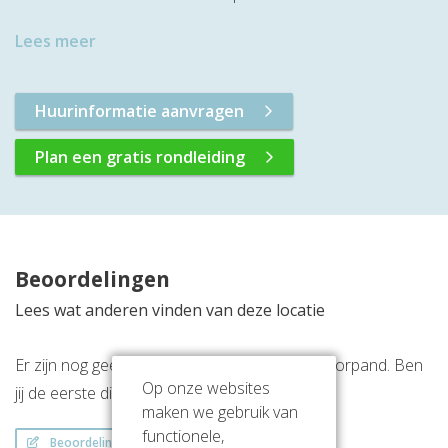
Lees meer
Huurinformatie aanvragen
Plan een gratis rondleiding
Beoordelingen
Lees wat anderen vinden van deze locatie
Er zijn nog geen beoordelingen over dit kantoorpand. Ben
Op onze websites
jij de eerste die een beoordeling achterlaat?
maken we gebruik van
functionele,
Beoordeling schrijven