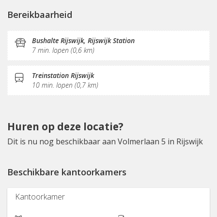
Fietsenstalling
(Flex)werkplekken
Bereikbaarheid
Vergaderplekken
Belruimte
Internetmogelijkheden
Glasvezel
Sociaal hart
Bushalte Rijswijk, Rijswijk Station
7 min. lopen (0,6 km)
Koffie/thee
Gemeubileerd
Pantry
Receptie
Treinstation Rijswijk
10 min. lopen (0,7 km)
Huren op deze locatie?
Dit is nu nog beschikbaar aan Volmerlaan 5 in Rijswijk
Beschikbare kantoorkamers
Kantoorkamer