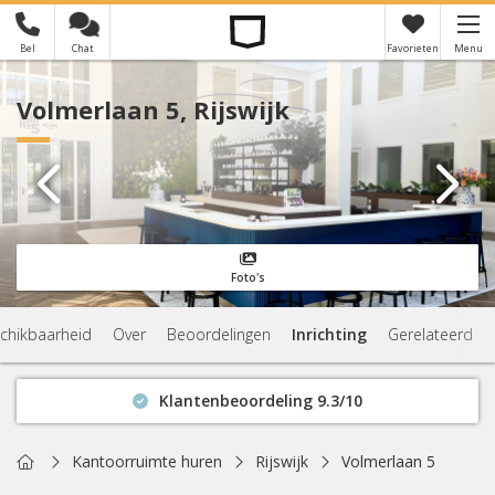
Bel
Chat
Favorieten
Menu
×
Je hebt nog geen favorieten
Volmerlaan 5, Rijswijk
Foto's
chikbaarheid
Over
Beoordelingen
Inrichting
Gerelateerd
Klantenbeoordeling 9.3/10
Binnen 1 uur antwoord
Geen verplichtingen
Home
Kantoorruimte huren
Rijswijk
Volmerlaan 5
Actuele beschikbaarheid