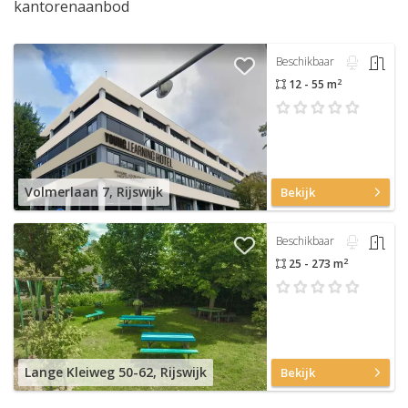
kantorenaanbod
Beschikbaar
2
12 - 55 m
Volmerlaan 7, Rijswijk
Bekijk
Beschikbaar
2
25 - 273 m
Lange Kleiweg 50-62, Rijswijk
Bekijk