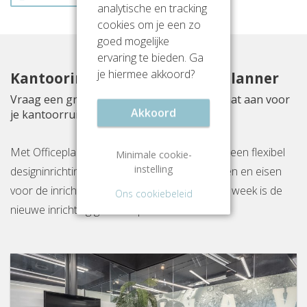
analytische en tracking
cookies om je een zo
goed mogelijke
ervaring te bieden. Ga
je hiermee akkoord?
Kantoorinrichting met Officeplanner
Vraag een gratis inrichtingsvoorstel op maat aan voor
Akkoord
je kantoorruimte aan Volmerlaan 5
Met Officeplanner huur, huurkoop of koop je een flexibel
Minimale cookie-
instelling
designinrichtingspakket op basis van je wensen en eisen
voor de inrichting van jouw kantoor. Binnen 1 week is de
Ons cookiebeleid
nieuwe inrichting gereed op locatie.